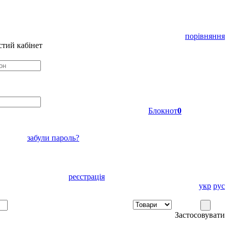
порівняння
тий кабінет
Блокнот
0
забули пароль?
реєстрація
укр
рус
Застосовувати