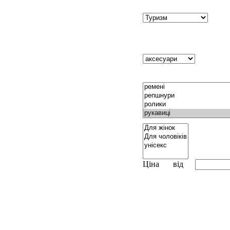
Ціна
від