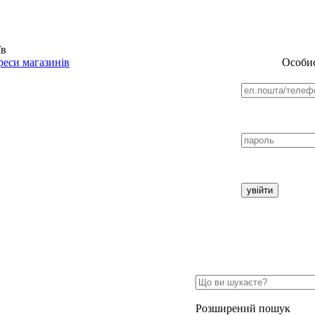
їв
еси магазинів
Особис
Розширений пошук