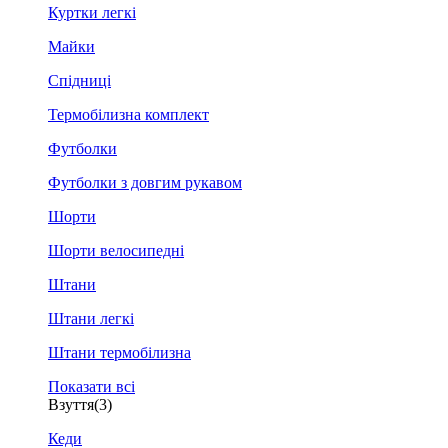
Куртки легкі
Майки
Спідниці
Термобілизна комплект
Футболки
Футболки з довгим рукавом
Шорти
Шорти велосипедні
Штани
Штани легкі
Штани термобілизна
Показати всі
Взуття
(3)
Кеди