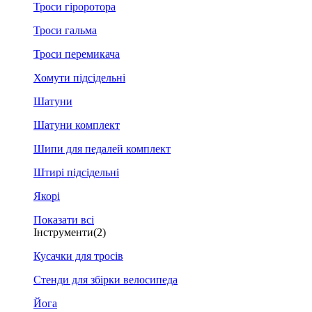
Троси гіроротора
Троси гальма
Троси перемикача
Хомути підсідельні
Шатуни
Шатуни комплект
Шипи для педалей комплект
Штирі підсідельні
Якорі
Показати всі
Інструменти
(2)
Кусачки для тросів
Стенди для збірки велосипеда
Йога