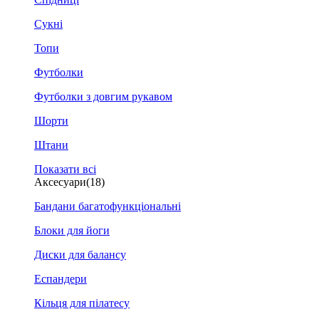
Сукні
Топи
Футболки
Футболки з довгим рукавом
Шорти
Штани
Показати всі
Аксесуари
(18)
Бандани багатофункціональні
Блоки для йоги
Диски для балансу
Еспандери
Кільця для пілатесу