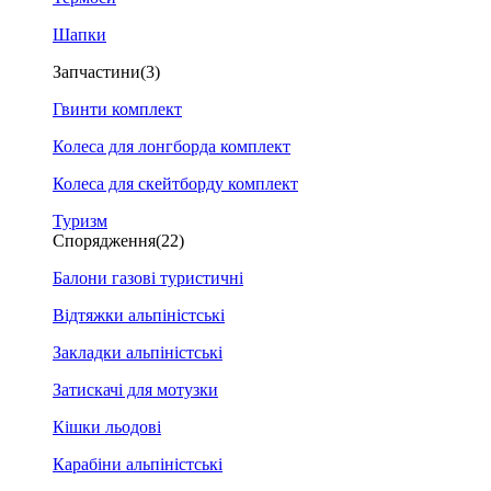
Шапки
Запчастини
(3)
Гвинти комплект
Колеса для лонгборда комплект
Колеса для скейтборду комплект
Туризм
Спорядження
(22)
Балони газові туристичні
Відтяжки альпіністські
Закладки альпіністські
Затискачі для мотузки
Кішки льодові
Карабіни альпіністські