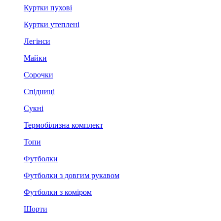
Куртки пухові
Куртки утеплені
Легінси
Майки
Сорочки
Спідниці
Сукні
Термобілизна комплект
Топи
Футболки
Футболки з довгим рукавом
Футболки з коміром
Шорти