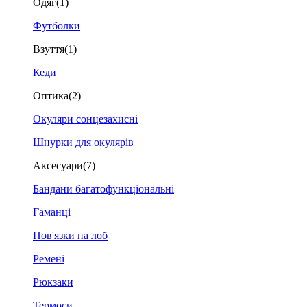
Одяг
(1)
Футболки
Взуття
(1)
Кеди
Оптика
(2)
Окуляри сонцезахисні
Шнурки для окулярів
Аксесуари
(7)
Бандани багатофункціональні
Гаманці
Пов'язки на лоб
Ремені
Рюкзаки
Термоси