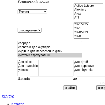
Розширений пошук
Ціна
від
до
0
укр
рус
Каталог