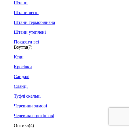
Штани
Штани легкі
Штани термобілизна
Штани утеплені
Показати всі
Взуття
(7)
Кеди
Кросівки
Сандалі
Сланці
Туфлі скельні
Черевики зимові
Черевики трекінгові
Оптика
(4)