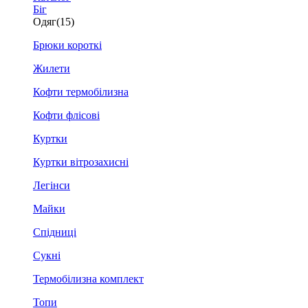
Біг
Одяг
(15)
Брюки короткі
Жилети
Кофти термобілизна
Кофти флісові
Куртки
Куртки вітрозахисні
Легінси
Майки
Спідниці
Сукні
Термобілизна комплект
Топи