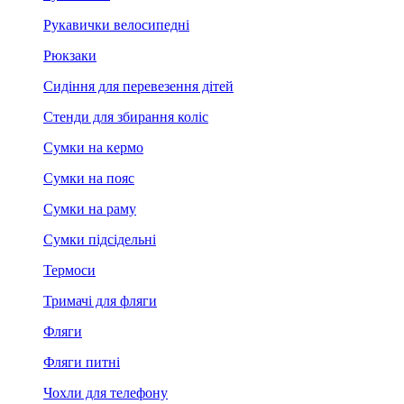
Рукавички велосипедні
Рюкзаки
Сидіння для перевезення дітей
Стенди для збирання коліс
Сумки на кермо
Сумки на пояс
Сумки на раму
Сумки підсідельні
Термоси
Тримачі для фляги
Фляги
Фляги питні
Чохли для телефону