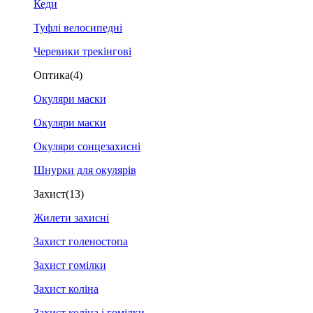
Кеди
Туфлі велосипедні
Черевики трекінгові
Оптика
(4)
Окуляри маски
Окуляри маски
Окуляри сонцезахисні
Шнурки для окулярів
Захист
(13)
Жилети захисні
Захист голеностопа
Захист гомілки
Захист коліна
Захист коліна і гомілки