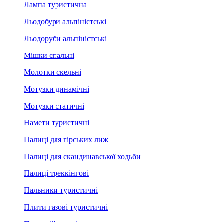
Лампа туристична
Льодобури альпіністські
Льодоруби альпіністські
Мішки спальні
Молотки скельні
Мотузки динамічні
Мотузки статичні
Намети туристичні
Палиці для гірських лиж
Палиці для скандинавської ходьби
Палиці треккінгові
Пальники туристичні
Плити газові туристичні