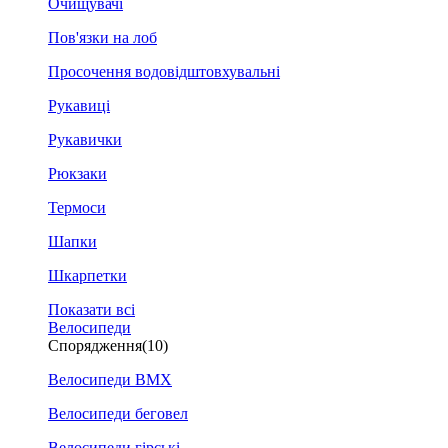
Очищувачі
Пов'язки на лоб
Просочення водовідштовхувальні
Рукавиці
Рукавички
Рюкзаки
Термоси
Шапки
Шкарпетки
Показати всі
Велосипеди
Спорядження
(10)
Велосипеди BMX
Велосипеди беговел
Велосипеди гірські