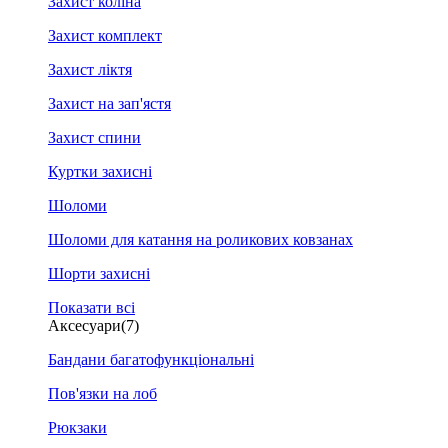
Захист коліна
Захист комплект
Захист ліктя
Захист на зап'ястя
Захист спини
Куртки захисні
Шоломи
Шоломи для катання на роликових ковзанах
Шорти захисні
Показати всі
Аксесуари
(7)
Бандани багатофункціональні
Пов'язки на лоб
Рюкзаки