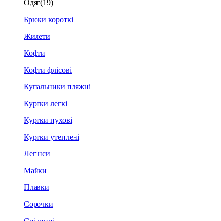
Одяг
(19)
Брюки короткі
Жилети
Кофти
Кофти флісові
Купальники пляжні
Куртки легкі
Куртки пухові
Куртки утеплені
Легінси
Майки
Плавки
Сорочки
Спідниці