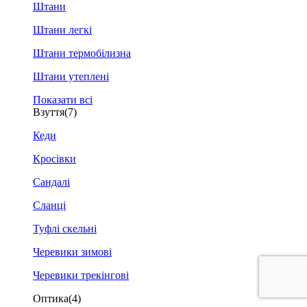
Штани
Штани легкі
Штани термобілизна
Штани утеплені
Показати всі
Взуття
(7)
Кеди
Кросівки
Сандалі
Сланці
Туфлі скельні
Черевики зимові
Черевики трекінгові
Оптика
(4)