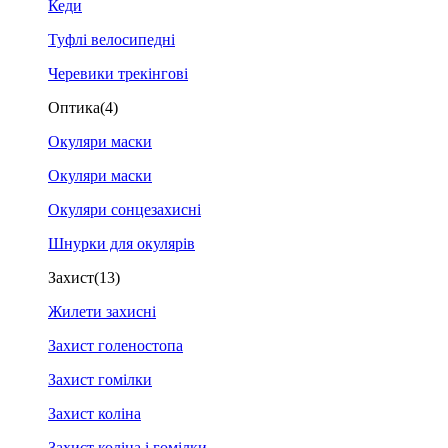
Кеди
Туфлі велосипедні
Черевики трекінгові
Оптика
(4)
Окуляри маски
Окуляри маски
Окуляри сонцезахисні
Шнурки для окулярів
Захист
(13)
Жилети захисні
Захист голеностопа
Захист гомілки
Захист коліна
Захист коліна і гомілки