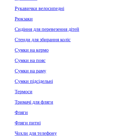
Рукавички велосипедні
Рюкзаки
Сидіння для перевезення дітей
Стенди для збирання коліс
Сумки на кермо
Сумки на пояс
Сумки на раму
Сумки підсідельні
Термоси
Тримачі для фляги
Фляги
Фляги питні
Чохли для телефону