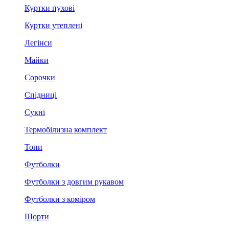
Куртки пухові
Куртки утеплені
Легінси
Майки
Сорочки
Спідниці
Сукні
Термобілизна комплект
Топи
Футболки
Футболки з довгим рукавом
Футболки з коміром
Шорти