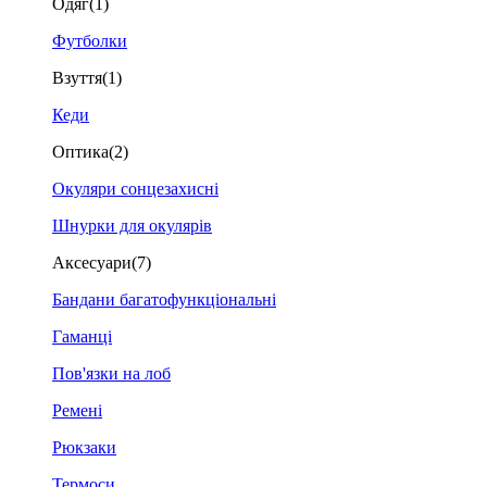
Одяг
(1)
Футболки
Взуття
(1)
Кеди
Оптика
(2)
Окуляри сонцезахисні
Шнурки для окулярів
Аксесуари
(7)
Бандани багатофункціональні
Гаманці
Пов'язки на лоб
Ремені
Рюкзаки
Термоси