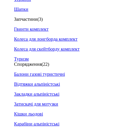
Шапки
Запчастини
(3)
Гвинти комплект
Колеса для лонгборда комплект
Колеса для скейтборду комплект
Туризм
Спорядження
(22)
Балони газові туристичні
Відтяжки альпіністські
Закладки альпіністські
Затискачі для мотузки
Кішки льодові
Карабіни альпіністські