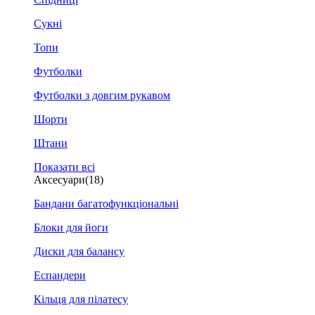
Сукні
Топи
Футболки
Футболки з довгим рукавом
Шорти
Штани
Показати всі
Аксесуари
(18)
Бандани багатофункціональні
Блоки для йоги
Диски для балансу
Еспандери
Кільця для пілатесу