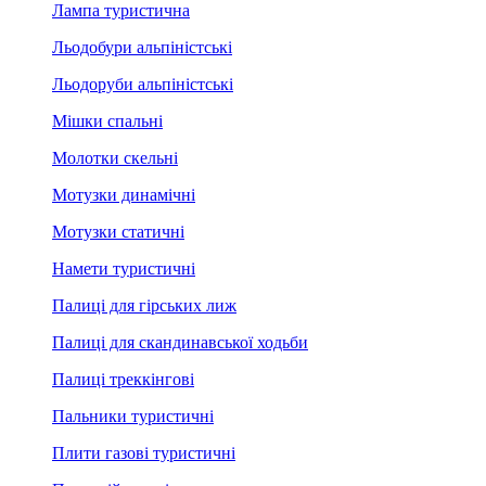
Лампа туристична
Льодобури альпіністські
Льодоруби альпіністські
Мішки спальні
Молотки скельні
Мотузки динамічні
Мотузки статичні
Намети туристичні
Палиці для гірських лиж
Палиці для скандинавської ходьби
Палиці треккінгові
Пальники туристичні
Плити газові туристичні