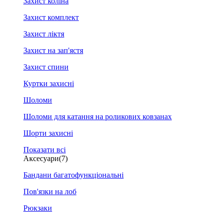
Захист коліна
Захист комплект
Захист ліктя
Захист на зап'ястя
Захист спини
Куртки захисні
Шоломи
Шоломи для катання на роликових ковзанах
Шорти захисні
Показати всі
Аксесуари
(7)
Бандани багатофункціональні
Пов'язки на лоб
Рюкзаки