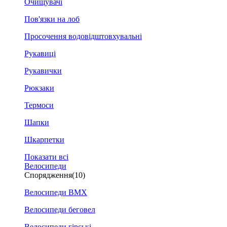
Очищувачі
Пов'язки на лоб
Просочення водовідштовхувальні
Рукавиці
Рукавички
Рюкзаки
Термоси
Шапки
Шкарпетки
Показати всі
Велосипеди
Спорядження
(10)
Велосипеди BMX
Велосипеди беговел
Велосипеди гірські