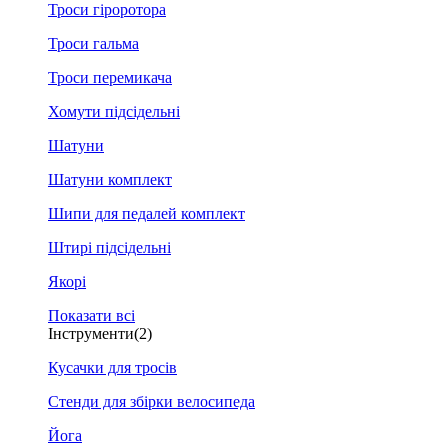
Троси гіроротора
Троси гальма
Троси перемикача
Хомути підсідельні
Шатуни
Шатуни комплект
Шипи для педалей комплект
Штирі підсідельні
Якорі
Показати всі
Інструменти
(2)
Кусачки для тросів
Стенди для збірки велосипеда
Йога