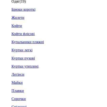
Одяг
(19)
Брюки короткі
Жилети
Кофти
Кофти флісові
Купальники пляжні
Куртки легкі
Куртки пухові
Куртки утеплені
Легінси
Майки
Плавки
Сорочки
Спідниці