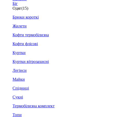
Біг
Одяг
(15)
Брюки короткі
Жилети
Кофти термобілизна
Кофти флісові
Куртки
Куртки вітрозахисні
Легінси
Майки
Спідниці
Сукні
Термобілизна комплект
Топи