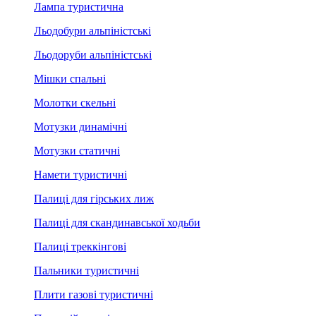
Лампа туристична
Льодобури альпіністські
Льодоруби альпіністські
Мішки спальні
Молотки скельні
Мотузки динамічні
Мотузки статичні
Намети туристичні
Палиці для гірських лиж
Палиці для скандинавської ходьби
Палиці треккінгові
Пальники туристичні
Плити газові туристичні