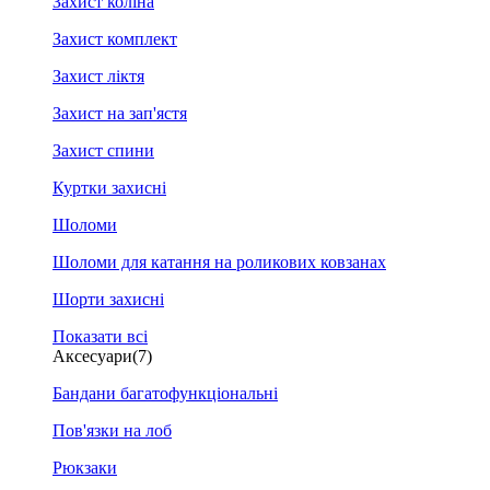
Захист коліна
Захист комплект
Захист ліктя
Захист на зап'ястя
Захист спини
Куртки захисні
Шоломи
Шоломи для катання на роликових ковзанах
Шорти захисні
Показати всі
Аксесуари
(7)
Бандани багатофункціональні
Пов'язки на лоб
Рюкзаки