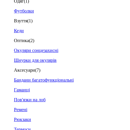
Одяг
(1)
Футболки
Взуття
(1)
Кеди
Оптика
(2)
Окуляри сонцезахисні
Шнурки для окулярів
Аксесуари
(7)
Бандани багатофункціональні
Гаманці
Пов'язки на лоб
Ремені
Рюкзаки
Термоси