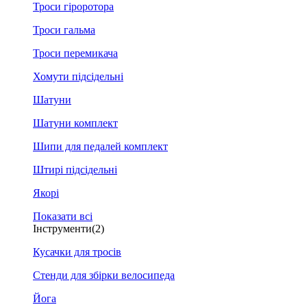
Троси гіроротора
Троси гальма
Троси перемикача
Хомути підсідельні
Шатуни
Шатуни комплект
Шипи для педалей комплект
Штирі підсідельні
Якорі
Показати всі
Інструменти
(2)
Кусачки для тросів
Стенди для збірки велосипеда
Йога