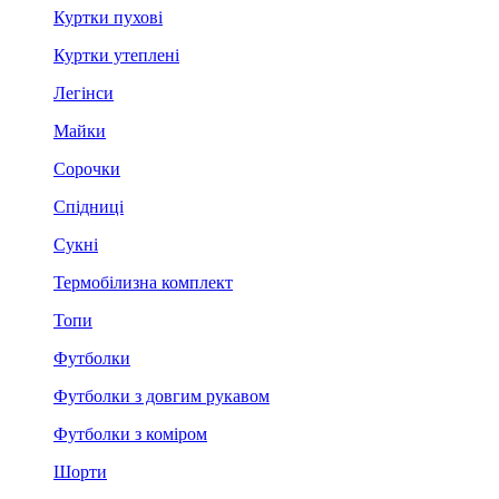
Куртки пухові
Куртки утеплені
Легінси
Майки
Сорочки
Спідниці
Сукні
Термобілизна комплект
Топи
Футболки
Футболки з довгим рукавом
Футболки з коміром
Шорти