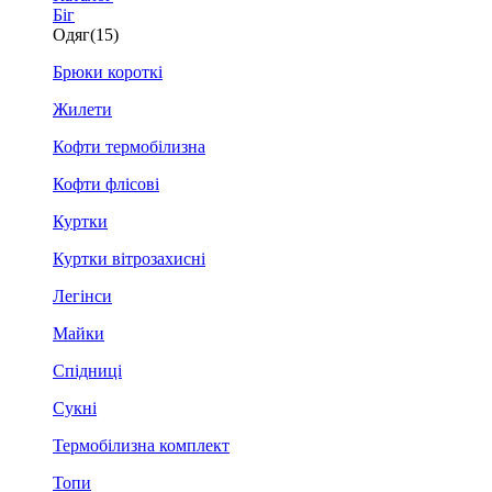
Біг
Одяг
(15)
Брюки короткі
Жилети
Кофти термобілизна
Кофти флісові
Куртки
Куртки вітрозахисні
Легінси
Майки
Спідниці
Сукні
Термобілизна комплект
Топи