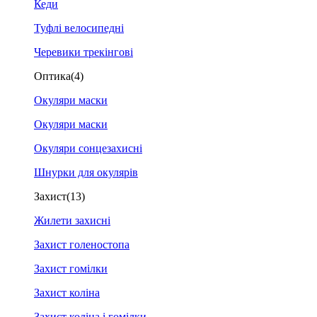
Кеди
Туфлі велосипедні
Черевики трекінгові
Оптика
(4)
Окуляри маски
Окуляри маски
Окуляри сонцезахисні
Шнурки для окулярів
Захист
(13)
Жилети захисні
Захист голеностопа
Захист гомілки
Захист коліна
Захист коліна і гомілки