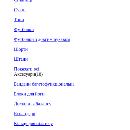
Сукні
Топи
Футболки
Футболки з довгим рукавом
Шорти
Штани
Показати всі
Аксесуари
(18)
Бандани багатофункціональні
Блоки для йоги
Диски для балансу
Еспандери
Кільця для пілатесу