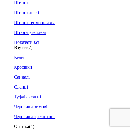
Штани
Штани легкі
Штани термобілизна
Штани утеплені
Показати всі
Взуття
(7)
Кеди
Кросівки
Сандалі
Сланці
Туфлі скельні
Черевики зимові
Черевики трекінгові
Оптика
(4)