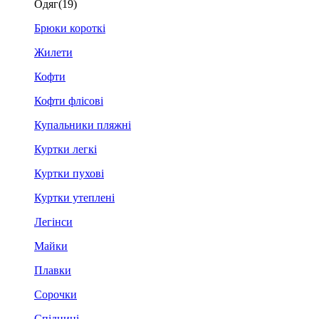
Одяг
(19)
Брюки короткі
Жилети
Кофти
Кофти флісові
Купальники пляжні
Куртки легкі
Куртки пухові
Куртки утеплені
Легінси
Майки
Плавки
Сорочки
Спідниці