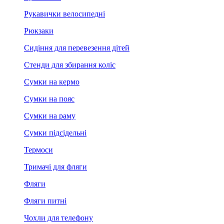
Рукавички велосипедні
Рюкзаки
Сидіння для перевезення дітей
Стенди для збирання коліс
Сумки на кермо
Сумки на пояс
Сумки на раму
Сумки підсідельні
Термоси
Тримачі для фляги
Фляги
Фляги питні
Чохли для телефону