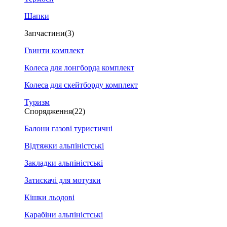
Шапки
Запчастини
(3)
Гвинти комплект
Колеса для лонгборда комплект
Колеса для скейтборду комплект
Туризм
Спорядження
(22)
Балони газові туристичні
Відтяжки альпіністські
Закладки альпіністські
Затискачі для мотузки
Кішки льодові
Карабіни альпіністські