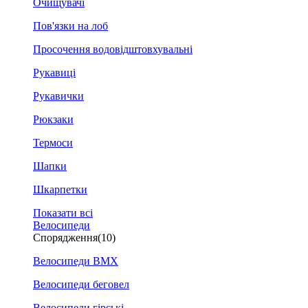
Очищувачі
Пов'язки на лоб
Просочення водовідштовхувальні
Рукавиці
Рукавички
Рюкзаки
Термоси
Шапки
Шкарпетки
Показати всі
Велосипеди
Спорядження
(10)
Велосипеди BMX
Велосипеди беговел
Велосипеди гірські