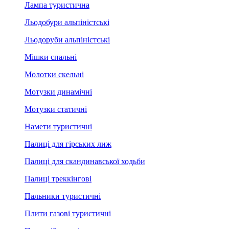
Лампа туристична
Льодобури альпіністські
Льодоруби альпіністські
Мішки спальні
Молотки скельні
Мотузки динамічні
Мотузки статичні
Намети туристичні
Палиці для гірських лиж
Палиці для скандинавської ходьби
Палиці треккінгові
Пальники туристичні
Плити газові туристичні