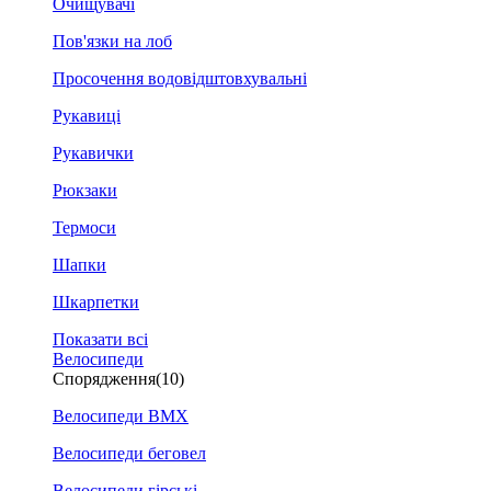
Очищувачі
Пов'язки на лоб
Просочення водовідштовхувальні
Рукавиці
Рукавички
Рюкзаки
Термоси
Шапки
Шкарпетки
Показати всі
Велосипеди
Спорядження
(10)
Велосипеди BMX
Велосипеди беговел
Велосипеди гірські