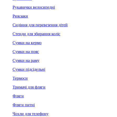
Рукавички велосипедні
Рюкзаки
Сидіння для перевезення дітей
Стенди для збирання коліс
Сумки на кермо
Сумки на пояс
Сумки на раму
Сумки підсідельні
Термоси
Тримачі для фляги
Фляги
Фляги питні
Чохли для телефону