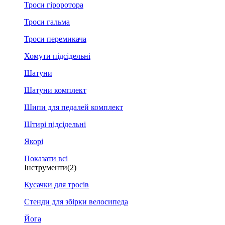
Троси гіроротора
Троси гальма
Троси перемикача
Хомути підсідельні
Шатуни
Шатуни комплект
Шипи для педалей комплект
Штирі підсідельні
Якорі
Показати всі
Інструменти
(2)
Кусачки для тросів
Стенди для збірки велосипеда
Йога