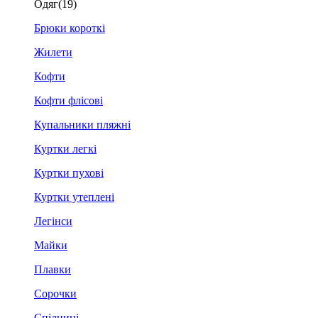
Одяг
(19)
Брюки короткі
Жилети
Кофти
Кофти флісові
Купальники пляжні
Куртки легкі
Куртки пухові
Куртки утеплені
Легінси
Майки
Плавки
Сорочки
Спідниці