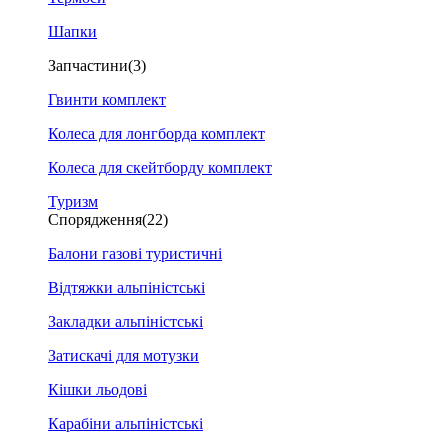
Шапки
Запчастини
(3)
Гвинти комплект
Колеса для лонгборда комплект
Колеса для скейтборду комплект
Туризм
Спорядження
(22)
Балони газові туристичні
Відтяжки альпіністські
Закладки альпіністські
Затискачі для мотузки
Кішки льодові
Карабіни альпіністські