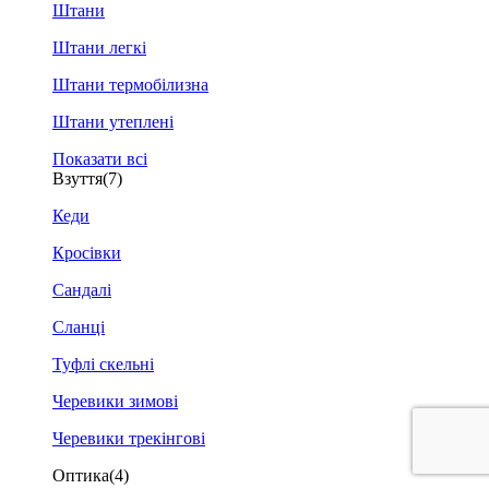
Штани
Штани легкі
Штани термобілизна
Штани утеплені
Показати всі
Взуття
(7)
Кеди
Кросівки
Сандалі
Сланці
Туфлі скельні
Черевики зимові
Черевики трекінгові
Оптика
(4)