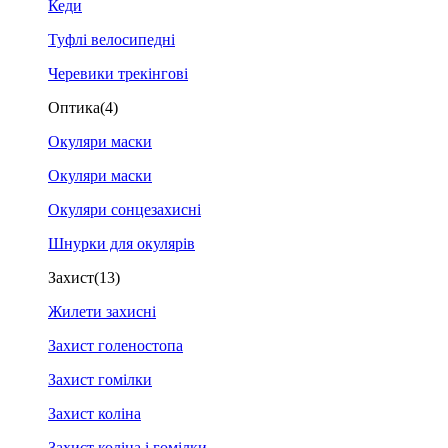
Кеди
Туфлі велосипедні
Черевики трекінгові
Оптика
(4)
Окуляри маски
Окуляри маски
Окуляри сонцезахисні
Шнурки для окулярів
Захист
(13)
Жилети захисні
Захист голеностопа
Захист гомілки
Захист коліна
Захист коліна і гомілки