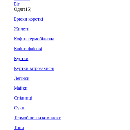
Біг
Одяг
(15)
Брюки короткі
Жилети
Кофти термобілизна
Кофти флісові
Куртки
Куртки вітрозахисні
Легінси
Майки
Спідниці
Сукні
Термобілизна комплект
Топи