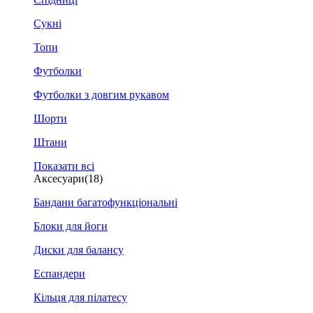
Сукні
Топи
Футболки
Футболки з довгим рукавом
Шорти
Штани
Показати всі
Аксесуари
(18)
Бандани багатофункціональні
Блоки для йоги
Диски для балансу
Еспандери
Кільця для пілатесу