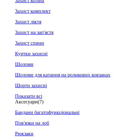
Захист коліна
Захист комплект
Захист ліктя
Захист на зап'ястя
Захист спини
Куртки захисні
Шоломи
Шоломи для катання на роликових ковзанах
Шорти захисні
Показати всі
Аксесуари
(7)
Бандани багатофункціональні
Пов'язки на лоб
Рюкзаки