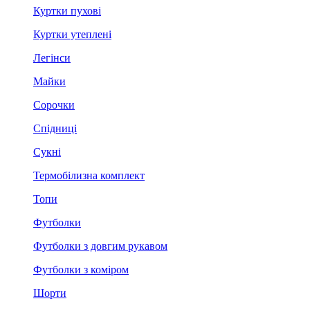
Куртки пухові
Куртки утеплені
Легінси
Майки
Сорочки
Спідниці
Сукні
Термобілизна комплект
Топи
Футболки
Футболки з довгим рукавом
Футболки з коміром
Шорти