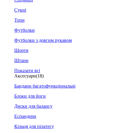
Сукні
Топи
Футболки
Футболки з довгим рукавом
Шорти
Штани
Показати всі
Аксесуари
(18)
Бандани багатофункціональні
Блоки для йоги
Диски для балансу
Еспандери
Кільця для пілатесу