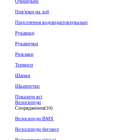
Очищувачі
Пов'язки на лоб
Просочення водовідштовхувальні
Рукавиці
Рукавички
Рюкзаки
Термоси
Шапки
Шкарпетки
Показати всі
Велосипеди
Спорядження
(10)
Велосипеди BMX
Велосипеди беговел
Велосипеди гірські