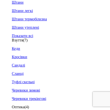
Штани
Штани легкі
Штани термобілизна
Штани утеплені
Показати всі
Взуття
(7)
Кеди
Кросівки
Сандалі
Сланці
Туфлі скельні
Черевики зимові
Черевики трекінгові
Оптика
(4)