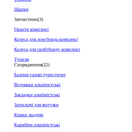
Шапки
Запчастини
(3)
Гвинти комплект
Колеса для лонгборда комплект
Колеса для скейтборду комплект
Туризм
Спорядження
(22)
Балони газові туристичні
Відтяжки альпіністські
Закладки альпіністські
Затискачі для мотузки
Кішки льодові
Карабіни альпіністські