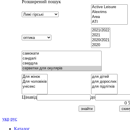
Розширений пошук
Ціна
від
до
0
укр
рус
Каталог