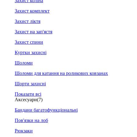
Захист коліна
Захист комплект
Захист ліктя
Захист на зап'ястя
Захист спини
Куртки захисні
Шоломи
Шоломи для катання на роликових ковзанах
Шорти захисні
Показати всі
Аксесуари
(7)
Бандани багатофункціональні
Пов'язки на лоб
Рюкзаки