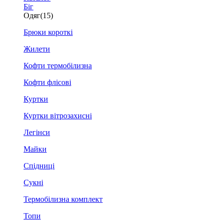
Біг
Одяг
(15)
Брюки короткі
Жилети
Кофти термобілизна
Кофти флісові
Куртки
Куртки вітрозахисні
Легінси
Майки
Спідниці
Сукні
Термобілизна комплект
Топи