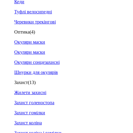
Кеди
Туфлі велосипедні
Черевики трекінгові
Оптика
(4)
Окуляри маски
Окуляри маски
Окуляри сонцезахисні
Шнурки для окулярів
Захист
(13)
Жилети захисні
Захист голеностопа
Захист гомілки
Захист коліна
Захист коліна і гомілки