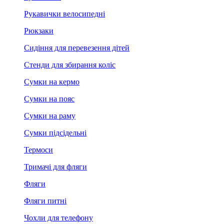
Рукавички велосипедні
Рюкзаки
Сидіння для перевезення дітей
Стенди для збирання коліс
Сумки на кермо
Сумки на пояс
Сумки на раму
Сумки підсідельні
Термоси
Тримачі для фляги
Фляги
Фляги питні
Чохли для телефону