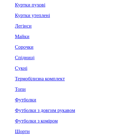
Куртки пухові
Куртки утеплені
Легінси
Майки
Сорочки
Спідниці
Сукні
Термобілизна комплект
Топи
Футболки
Футболки з довгим рукавом
Футболки з коміром
Шорти