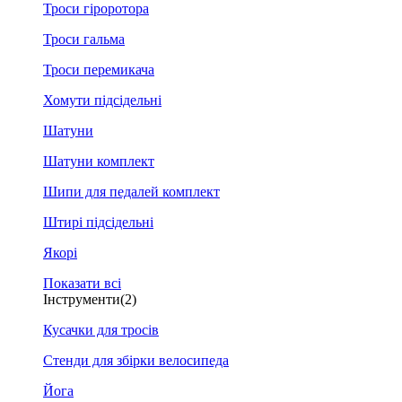
Троси гіроротора
Троси гальма
Троси перемикача
Хомути підсідельні
Шатуни
Шатуни комплект
Шипи для педалей комплект
Штирі підсідельні
Якорі
Показати всі
Інструменти
(2)
Кусачки для тросів
Стенди для збірки велосипеда
Йога