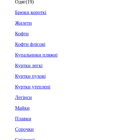
Одяг
(19)
Брюки короткі
Жилети
Кофти
Кофти флісові
Купальники пляжні
Куртки легкі
Куртки пухові
Куртки утеплені
Легінси
Майки
Плавки
Сорочки
Спідниці