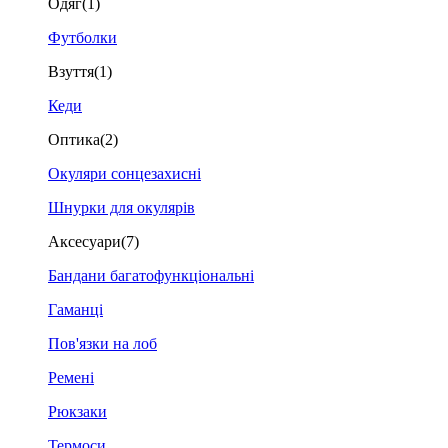
Одяг
(1)
Футболки
Взуття
(1)
Кеди
Оптика
(2)
Окуляри сонцезахисні
Шнурки для окулярів
Аксесуари
(7)
Бандани багатофункціональні
Гаманці
Пов'язки на лоб
Ремені
Рюкзаки
Термоси