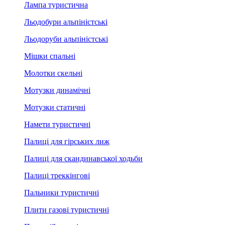
Лампа туристична
Льодобури альпіністські
Льодоруби альпіністські
Мішки спальні
Молотки скельні
Мотузки динамічні
Мотузки статичні
Намети туристичні
Палиці для гірських лиж
Палиці для скандинавської ходьби
Палиці треккінгові
Пальники туристичні
Плити газові туристичні