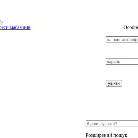
їв
еси магазинів
Особис
Розширений пошук