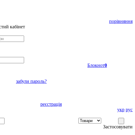
порівняння
тий кабінет
Блокнот
0
забули пароль?
реєстрація
укр
рус
Застосовувати