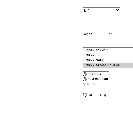
Ціна
від