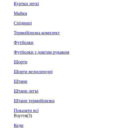
Куртки легкі
Майки
Спідниці
Термобілизна комплект
Футболки
Футболки з довгим рукавом
Шорти
Шорти велосипедні
Штани
Штани легкі
Штани термобілизна
Показати всі
Взуття
(3)
Кеди