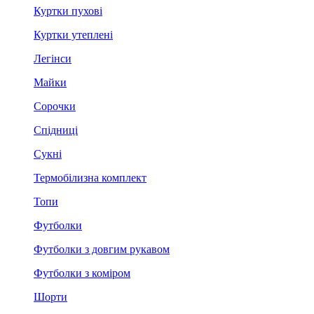
Куртки пухові
Куртки утеплені
Легінси
Майки
Сорочки
Спідниці
Сукні
Термобілизна комплект
Топи
Футболки
Футболки з довгим рукавом
Футболки з коміром
Шорти