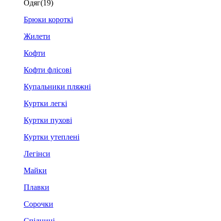
Одяг
(19)
Брюки короткі
Жилети
Кофти
Кофти флісові
Купальники пляжні
Куртки легкі
Куртки пухові
Куртки утеплені
Легінси
Майки
Плавки
Сорочки
Спідниці