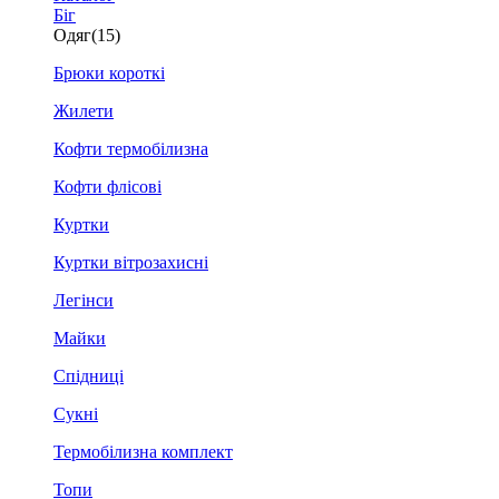
Біг
Одяг
(15)
Брюки короткі
Жилети
Кофти термобілизна
Кофти флісові
Куртки
Куртки вітрозахисні
Легінси
Майки
Спідниці
Сукні
Термобілизна комплект
Топи