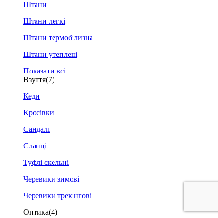
Штани
Штани легкі
Штани термобілизна
Штани утеплені
Показати всі
Взуття
(7)
Кеди
Кросівки
Сандалі
Сланці
Туфлі скельні
Черевики зимові
Черевики трекінгові
Оптика
(4)