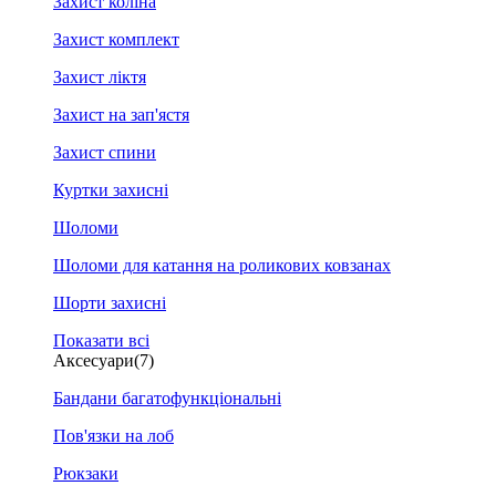
Захист коліна
Захист комплект
Захист ліктя
Захист на зап'ястя
Захист спини
Куртки захисні
Шоломи
Шоломи для катання на роликових ковзанах
Шорти захисні
Показати всі
Аксесуари
(7)
Бандани багатофункціональні
Пов'язки на лоб
Рюкзаки