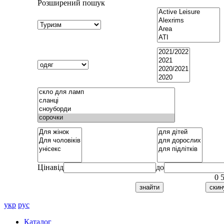
Розширений пошук
Ціна
від
до
0
укр
рус
Каталог