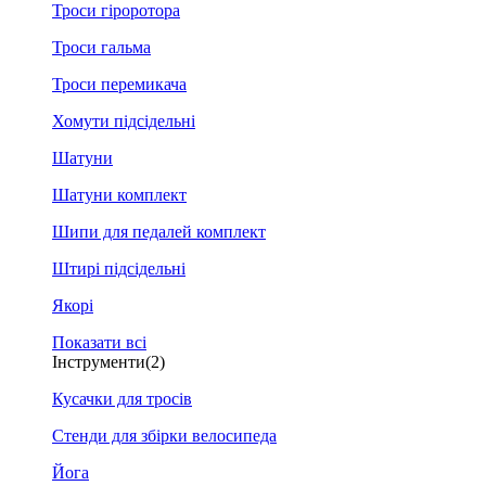
Троси гіроротора
Троси гальма
Троси перемикача
Хомути підсідельні
Шатуни
Шатуни комплект
Шипи для педалей комплект
Штирі підсідельні
Якорі
Показати всі
Інструменти
(2)
Кусачки для тросів
Стенди для збірки велосипеда
Йога