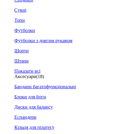
Сукні
Топи
Футболки
Футболки з довгим рукавом
Шорти
Штани
Показати всі
Аксесуари
(18)
Бандани багатофункціональні
Блоки для йоги
Диски для балансу
Еспандери
Кільця для пілатесу