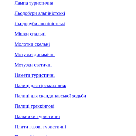
Лампа туристична
Льодобури альпіністські
Льодоруби альпіністські
Мішки спальні
Молотки скельні
Мотузки динамічні
Мотузки статичні
Намети туристичні
Палиці для гірських лиж
Палиці для скандинавської ходьби
Палиці треккінгові
Пальники туристичні
Плити газові туристичні