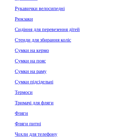
Рукавички велосипедні
Рюкзаки
Сидіння для перевезення дітей
Стенди для збирання коліс
Сумки на кермо
Сумки на пояс
Сумки на раму
Сумки підсідельні
Термоси
Тримачі для фляги
Фляги
Фляги питні
Чохли для телефону