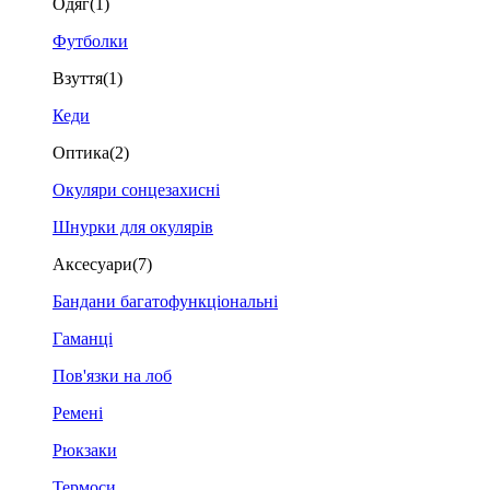
Одяг
(1)
Футболки
Взуття
(1)
Кеди
Оптика
(2)
Окуляри сонцезахисні
Шнурки для окулярів
Аксесуари
(7)
Бандани багатофункціональні
Гаманці
Пов'язки на лоб
Ремені
Рюкзаки
Термоси