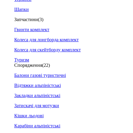
Шапки
Запчастини
(3)
Гвинти комплект
Колеса для лонгборда комплект
Колеса для скейтборду комплект
Туризм
Спорядження
(22)
Балони газові туристичні
Відтяжки альпіністські
Закладки альпіністські
Затискачі для мотузки
Кішки льодові
Карабіни альпіністські