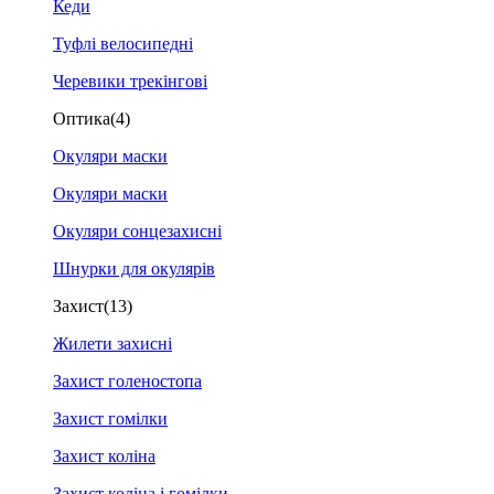
Кеди
Туфлі велосипедні
Черевики трекінгові
Оптика
(4)
Окуляри маски
Окуляри маски
Окуляри сонцезахисні
Шнурки для окулярів
Захист
(13)
Жилети захисні
Захист голеностопа
Захист гомілки
Захист коліна
Захист коліна і гомілки