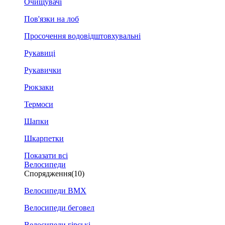
Очищувачі
Пов'язки на лоб
Просочення водовідштовхувальні
Рукавиці
Рукавички
Рюкзаки
Термоси
Шапки
Шкарпетки
Показати всі
Велосипеди
Спорядження
(10)
Велосипеди BMX
Велосипеди беговел
Велосипеди гірські