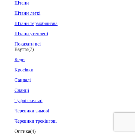
Штани
Штани легкі
Штани термобілизна
Штани утеплені
Показати всі
Взуття
(7)
Кеди
Кросівки
Сандалі
Сланці
Туфлі скельні
Черевики зимові
Черевики трекінгові
Оптика
(4)