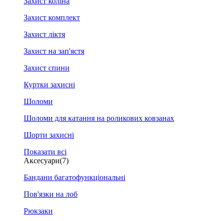
Захист коліна
Захист комплект
Захист ліктя
Захист на зап'ястя
Захист спини
Куртки захисні
Шоломи
Шоломи для катання на роликових ковзанах
Шорти захисні
Показати всі
Аксесуари
(7)
Бандани багатофункціональні
Пов'язки на лоб
Рюкзаки