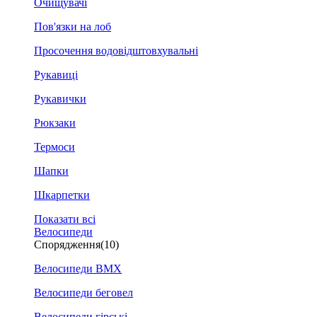
Очищувачі
Пов'язки на лоб
Просочення водовідштовхувальні
Рукавиці
Рукавички
Рюкзаки
Термоси
Шапки
Шкарпетки
Показати всі
Велосипеди
Спорядження
(10)
Велосипеди BMX
Велосипеди беговел
Велосипеди гірські