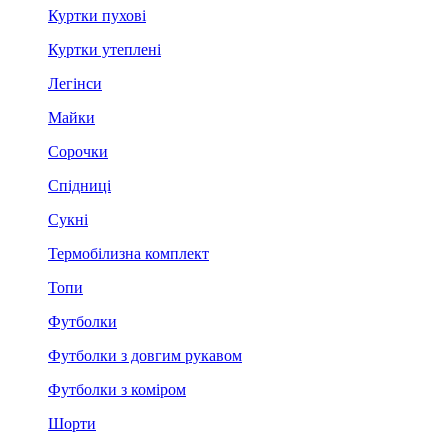
Куртки пухові
Куртки утеплені
Легінси
Майки
Сорочки
Спідниці
Сукні
Термобілизна комплект
Топи
Футболки
Футболки з довгим рукавом
Футболки з коміром
Шорти