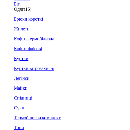
Біг
Одяг
(15)
Брюки короткі
Жилети
Кофти термобілизна
Кофти флісові
Куртки
Куртки вітрозахисні
Легінси
Майки
Спідниці
Сукні
Термобілизна комплект
Топи