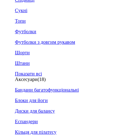
Сукні
Топи
Футболки
Футболки з довгим рукавом
Шорти
Штани
Показати всі
Аксесуари
(18)
Бандани багатофункціональні
Блоки для йоги
Диски для балансу
Еспандери
Кільця для пілатесу