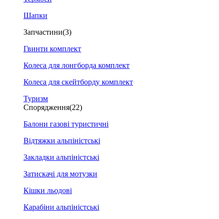
Шапки
Запчастини
(3)
Гвинти комплект
Колеса для лонгборда комплект
Колеса для скейтборду комплект
Туризм
Спорядження
(22)
Балони газові туристичні
Відтяжки альпіністські
Закладки альпіністські
Затискачі для мотузки
Кішки льодові
Карабіни альпіністські