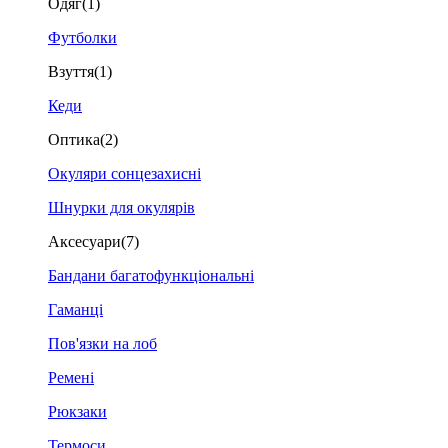
Одяг
(1)
Футболки
Взуття
(1)
Кеди
Оптика
(2)
Окуляри сонцезахисні
Шнурки для окулярів
Аксесуари
(7)
Бандани багатофункціональні
Гаманці
Пов'язки на лоб
Ремені
Рюкзаки
Термоси