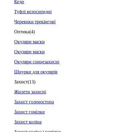
Кеди
Туфлі велосипедні
Черевики трекінгові
Оптика
(4)
Окуляри маски
Окуляри маски
Окуляри сонцезахисні
Шнурки для окулярів
Захист
(13)
Жилети захисні
Захист голеностопа
Захист гомілки
Захист коліна
Захист коліна і гомілки