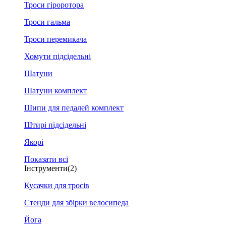
Троси гіроротора
Троси гальма
Троси перемикача
Хомути підсідельні
Шатуни
Шатуни комплект
Шипи для педалей комплект
Штирі підсідельні
Якорі
Показати всі
Інструменти
(2)
Кусачки для тросів
Стенди для збірки велосипеда
Йога