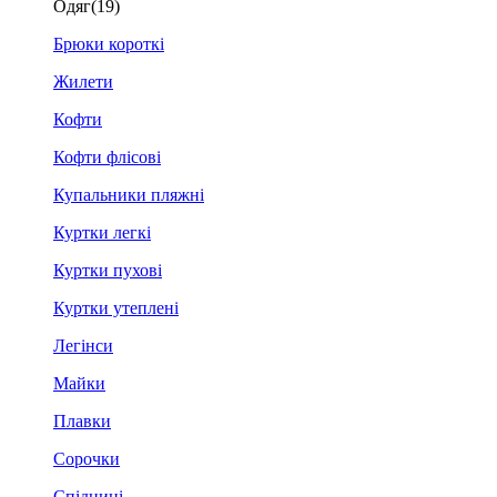
Одяг
(19)
Брюки короткі
Жилети
Кофти
Кофти флісові
Купальники пляжні
Куртки легкі
Куртки пухові
Куртки утеплені
Легінси
Майки
Плавки
Сорочки
Спідниці