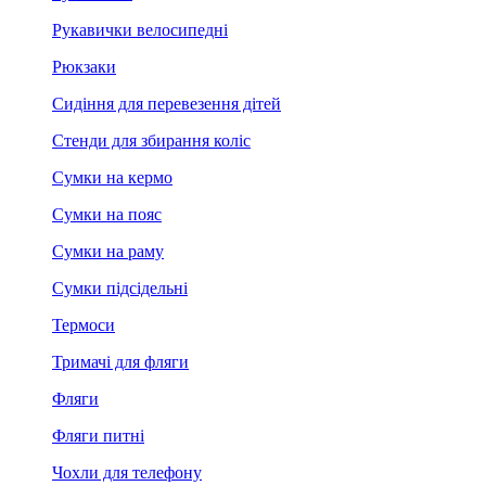
Рукавички велосипедні
Рюкзаки
Сидіння для перевезення дітей
Стенди для збирання коліс
Сумки на кермо
Сумки на пояс
Сумки на раму
Сумки підсідельні
Термоси
Тримачі для фляги
Фляги
Фляги питні
Чохли для телефону