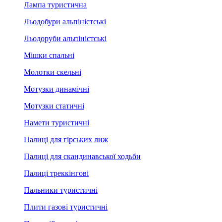
Лампа туристична
Льодобури альпіністські
Льодоруби альпіністські
Мішки спальні
Молотки скельні
Мотузки динамічні
Мотузки статичні
Намети туристичні
Палиці для гірських лиж
Палиці для скандинавської ходьби
Палиці треккінгові
Пальники туристичні
Плити газові туристичні