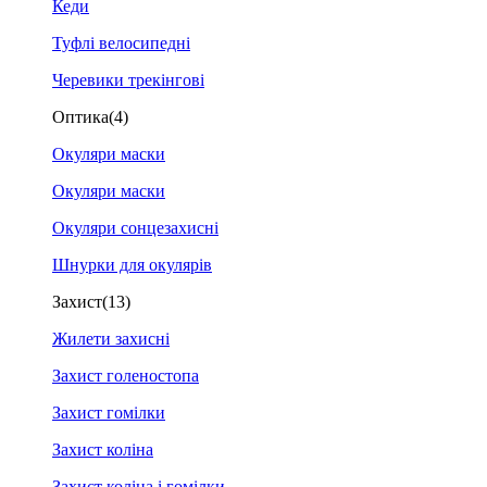
Кеди
Туфлі велосипедні
Черевики трекінгові
Оптика
(4)
Окуляри маски
Окуляри маски
Окуляри сонцезахисні
Шнурки для окулярів
Захист
(13)
Жилети захисні
Захист голеностопа
Захист гомілки
Захист коліна
Захист коліна і гомілки