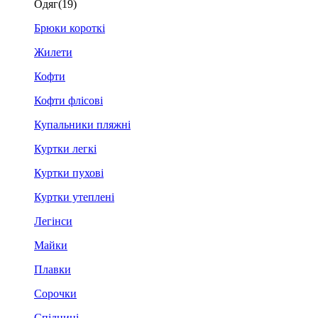
Одяг
(19)
Брюки короткі
Жилети
Кофти
Кофти флісові
Купальники пляжні
Куртки легкі
Куртки пухові
Куртки утеплені
Легінси
Майки
Плавки
Сорочки
Спідниці