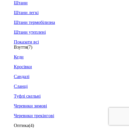
Штани
Штани легкі
Штани термобілизна
Штани утеплені
Показати всі
Взуття
(7)
Кеди
Кросівки
Сандалі
Сланці
Туфлі скельні
Черевики зимові
Черевики трекінгові
Оптика
(4)