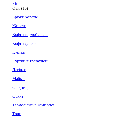
Біг
Одяг
(15)
Брюки короткі
Жилети
Кофти термобілизна
Кофти флісові
Куртки
Куртки вітрозахисні
Легінси
Майки
Спідниці
Сукні
Термобілизна комплект
Топи