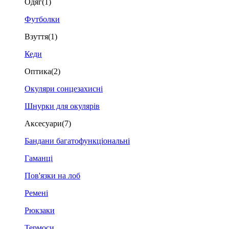
Одяг
(1)
Футболки
Взуття
(1)
Кеди
Оптика
(2)
Окуляри сонцезахисні
Шнурки для окулярів
Аксесуари
(7)
Бандани багатофункціональні
Гаманці
Пов'язки на лоб
Ремені
Рюкзаки
Термоси