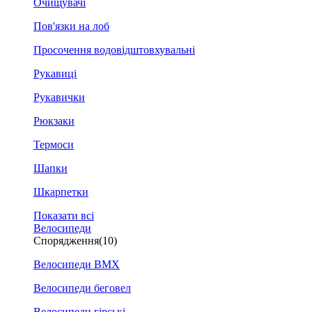
Очищувачі
Пов'язки на лоб
Просочення водовідштовхувальні
Рукавиці
Рукавички
Рюкзаки
Термоси
Шапки
Шкарпетки
Показати всі
Велосипеди
Спорядження
(10)
Велосипеди BMX
Велосипеди беговел
Велосипеди гірські