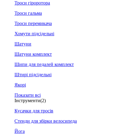
Троси гіроротора
Троси гальма
Троси перемикача
Хомути підсідельні
Шатуни
Шатуни комплект
Шипи для педалей комплект
Штирі підсідельні
Якорі
Показати всі
Інструменти
(2)
Кусачки для тросів
Стенди для збірки велосипеда
Йога