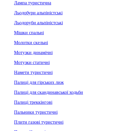
Лампа туристична
Льодобури альпіністські
Льодоруби альпіністські
Мішки спальні
Молотки скельні
Мотузки динамічні
Мотузки статичні
Намети туристичні
Палиці для гірських лиж
Палиці для скандинавської ходьби
Палиці треккінгові
Пальники туристичні
Плити газові туристичні