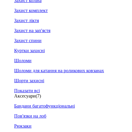
Захист коліна
Захист комплект
Захист ліктя
Захист на зап'ястя
Захист спини
Куртки захисні
Шоломи
Шоломи для катання на роликових ковзанах
Шорти захисні
Показати всі
Аксесуари
(7)
Бандани багатофункціональні
Пов'язки на лоб
Рюкзаки