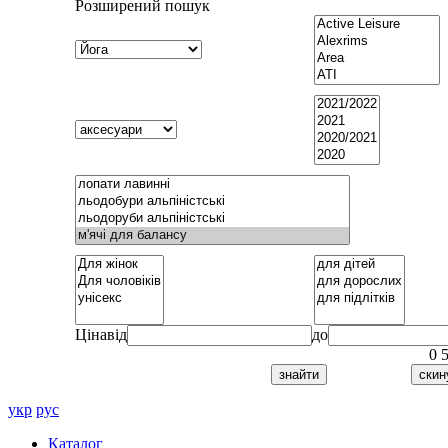
Розширений пошук
Ціна
від
до
0
укр
рус
Каталог