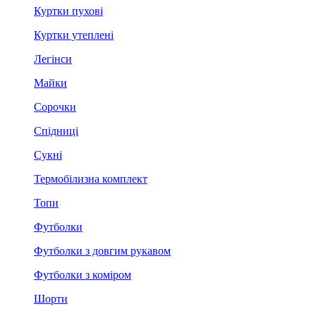
Куртки пухові
Куртки утеплені
Легінси
Майки
Сорочки
Спідниці
Сукні
Термобілизна комплект
Топи
Футболки
Футболки з довгим рукавом
Футболки з коміром
Шорти