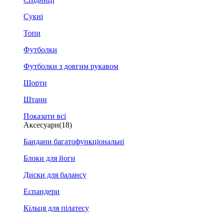
Сукні
Топи
Футболки
Футболки з довгим рукавом
Шорти
Штани
Показати всі
Аксесуари
(18)
Бандани багатофункціональні
Блоки для йоги
Диски для балансу
Еспандери
Кільця для пілатесу