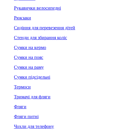
Рукавички велосипедні
Рюкзаки
Сидіння для перевезення дітей
Стенди для збирання коліс
Сумки на кермо
Сумки на пояс
Сумки на раму
Сумки підсідельні
Термоси
Тримачі для фляги
Фляги
Фляги питні
Чохли для телефону