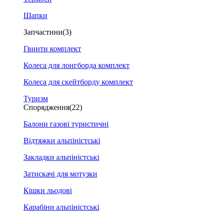
Шапки
Запчастини
(3)
Гвинти комплект
Колеса для лонгборда комплект
Колеса для скейтборду комплект
Туризм
Спорядження
(22)
Балони газові туристичні
Відтяжки альпіністські
Закладки альпіністські
Затискачі для мотузки
Кішки льодові
Карабіни альпіністські