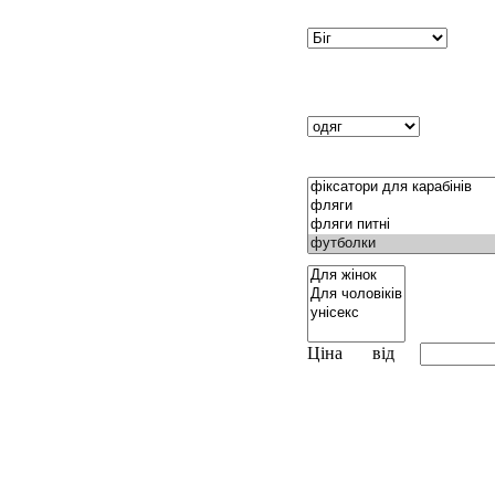
Ціна
від