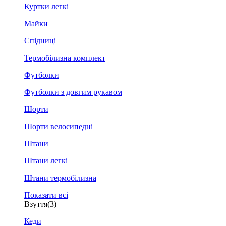
Куртки легкі
Майки
Спідниці
Термобілизна комплект
Футболки
Футболки з довгим рукавом
Шорти
Шорти велосипедні
Штани
Штани легкі
Штани термобілизна
Показати всі
Взуття
(3)
Кеди