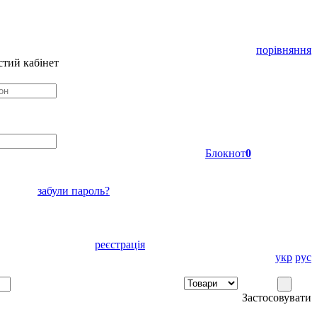
порівняння
тий кабінет
Блокнот
0
забули пароль?
реєстрація
укр
рус
Застосовувати