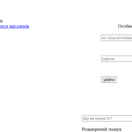
їв
еси магазинів
Особис
Розширений пошук