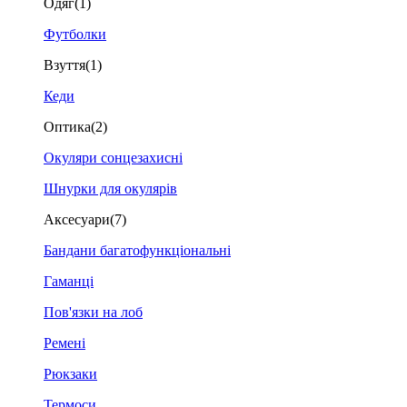
Одяг
(1)
Футболки
Взуття
(1)
Кеди
Оптика
(2)
Окуляри сонцезахисні
Шнурки для окулярів
Аксесуари
(7)
Бандани багатофункціональні
Гаманці
Пов'язки на лоб
Ремені
Рюкзаки
Термоси