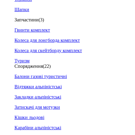
Шапки
Запчастини
(3)
Гвинти комплект
Колеса для лонгборда комплект
Колеса для скейтборду комплект
Туризм
Спорядження
(22)
Балони газові туристичні
Відтяжки альпіністські
Закладки альпіністські
Затискачі для мотузки
Кішки льодові
Карабіни альпіністські