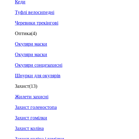
Кеди
Туфлі велосипедні
Черевики трекінгові
Оптика
(4)
Окуляри маски
Окуляри маски
Окуляри сонцезахисні
Шнурки для окулярів
Захист
(13)
Жилети захисні
Захист голеностопа
Захист гомілки
Захист коліна
Захист коліна і гомілки