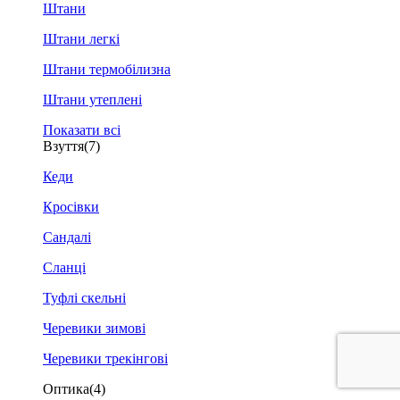
Штани
Штани легкі
Штани термобілизна
Штани утеплені
Показати всі
Взуття
(7)
Кеди
Кросівки
Сандалі
Сланці
Туфлі скельні
Черевики зимові
Черевики трекінгові
Оптика
(4)