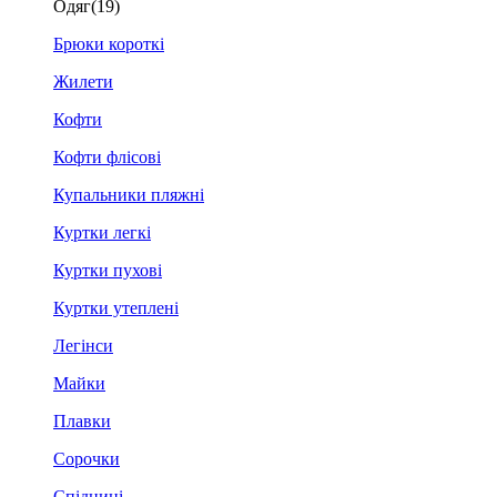
Одяг
(19)
Брюки короткі
Жилети
Кофти
Кофти флісові
Купальники пляжні
Куртки легкі
Куртки пухові
Куртки утеплені
Легінси
Майки
Плавки
Сорочки
Спідниці