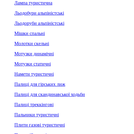
Лампа туристична
Льодобури альпіністські
Льодоруби альпіністські
Мішки спальні
Молотки скельні
Мотузки динамічні
Мотузки статичні
Намети туристичні
Палиці для гірських лиж
Палиці для скандинавської ходьби
Палиці треккінгові
Пальники туристичні
Плити газові туристичні