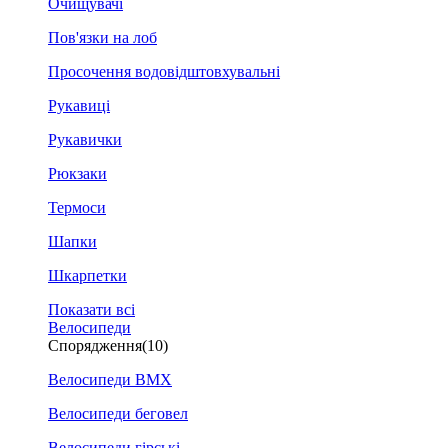
Очищувачі
Пов'язки на лоб
Просочення водовідштовхувальні
Рукавиці
Рукавички
Рюкзаки
Термоси
Шапки
Шкарпетки
Показати всі
Велосипеди
Спорядження
(10)
Велосипеди BMX
Велосипеди беговел
Велосипеди гірські