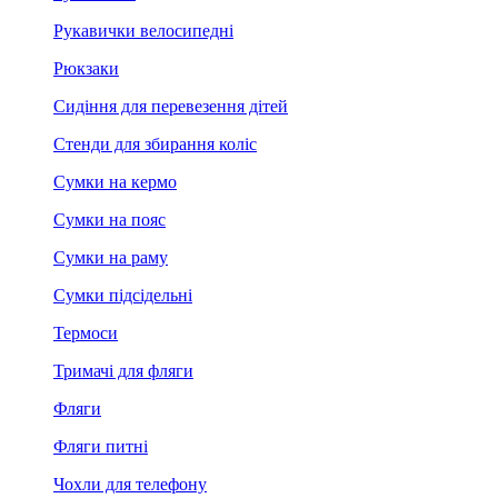
Рукавички велосипедні
Рюкзаки
Сидіння для перевезення дітей
Стенди для збирання коліс
Сумки на кермо
Сумки на пояс
Сумки на раму
Сумки підсідельні
Термоси
Тримачі для фляги
Фляги
Фляги питні
Чохли для телефону