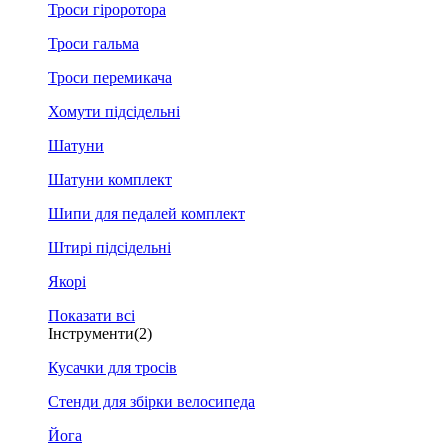
Троси гіроротора
Троси гальма
Троси перемикача
Хомути підсідельні
Шатуни
Шатуни комплект
Шипи для педалей комплект
Штирі підсідельні
Якорі
Показати всі
Інструменти
(2)
Кусачки для тросів
Стенди для збірки велосипеда
Йога