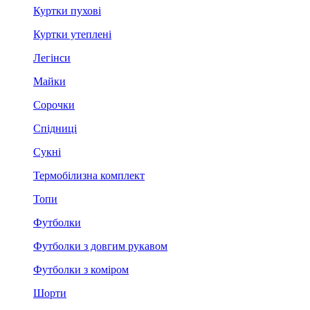
Куртки пухові
Куртки утеплені
Легінси
Майки
Сорочки
Спідниці
Сукні
Термобілизна комплект
Топи
Футболки
Футболки з довгим рукавом
Футболки з коміром
Шорти