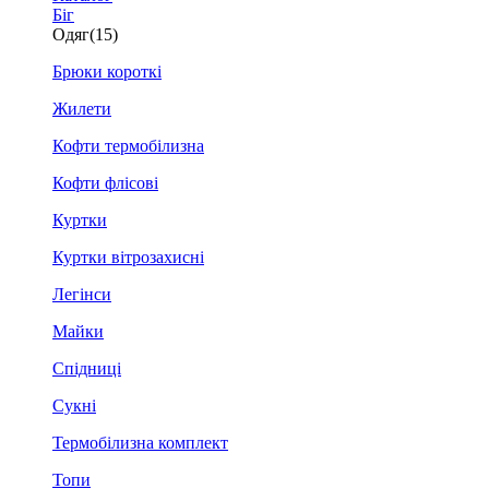
Біг
Одяг
(15)
Брюки короткі
Жилети
Кофти термобілизна
Кофти флісові
Куртки
Куртки вітрозахисні
Легінси
Майки
Спідниці
Сукні
Термобілизна комплект
Топи