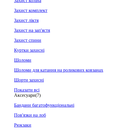
Захист коліна
Захист комплект
Захист ліктя
Захист на зап'ястя
Захист спини
Куртки захисні
Шоломи
Шоломи для катання на роликових ковзанах
Шорти захисні
Показати всі
Аксесуари
(7)
Бандани багатофункціональні
Пов'язки на лоб
Рюкзаки