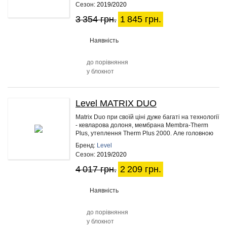
Сезон:
2019/2020
3 354 грн.
1 845 грн.
Наявність
до порівняння
у блокнот
Level MATRIX DUO
45%
Matrix Duo при своїй ціні дуже багаті на технології
- кевларова долоня, мембрана Membra-Therm
Plus, утеплення Therm Plus 2000. Але головною
особливістю є…
Бренд:
Level
Сезон:
2019/2020
4 017 грн.
2 209 грн.
Наявність
до порівняння
у блокнот