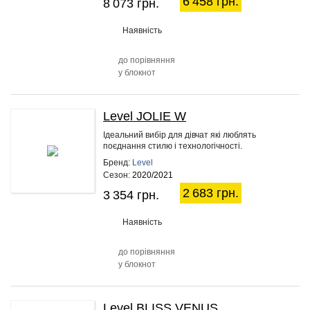
6 458 грн.
8 073 грн.
Наявність
до порівняння
у блокнот
Level JOLIE W
20%
Ідеальний вибір для дівчат які люблять
поєднання стилю і технологічності.
Бренд:
Level
Сезон:
2020/2021
2 683 грн.
3 354 грн.
Наявність
до порівняння
у блокнот
Level BLISS VENUS