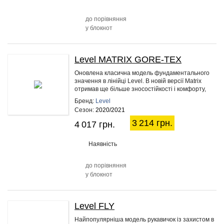
до порівняння
у блокнот
Level MATRIX GORE-TEX
20%
Оновлена ​​класична модель фундаментального
значення в лінійці Level. В новій версії Matrix
отримав ще більше зносостійкості і комфорту,
зберігши високий…
Бренд:
Level
Сезон:
2020/2021
3 214 грн.
4 017 грн.
Наявність
до порівняння
у блокнот
Level FLY
45%
Найпопулярніша модель рукавичок із захистом в