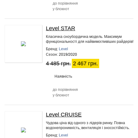
до порівняння
у блокнот
Level STAR
45%
Класична сноубордична модель. Максимум
функціональності для найвимогливіших райдерів!
Бренд:
Level
Сезон:
2019/2020
4 485 грн.
2 467 грн.
Наявність
до порівняння
у блокнот
Level CRUISE
45%
Чудова ціна від одного з лідерів ринку. Повна
водонепроникність, вентиляція і зносостійкість.
Бренд:
Level