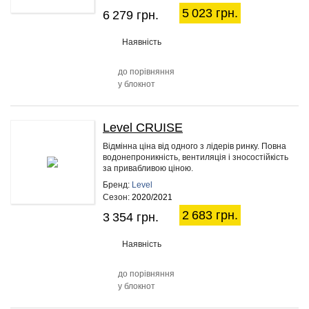
5 023 грн.
6 279 грн.
Наявність
до порівняння
у блокнот
Level CRUISE
20%
Відмінна ціна від одного з лідерів ринку. Повна
водонепроникність, вентиляція і зносостійкість
за привабливою ціною.
Бренд:
Level
Сезон:
2020/2021
2 683 грн.
3 354 грн.
Наявність
до порівняння
у блокнот