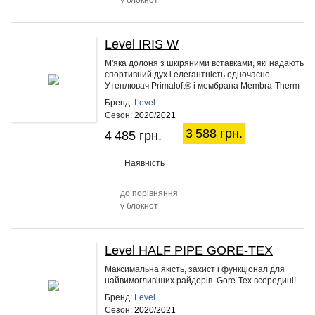
у блокнот
Level IRIS W
20%
М'яка долоня з шкіряними вставками, які надають
спортивний дух і елегантність одночасно.
Утеплювач Primaloft® і мембрана Membra-Therm
Plus забезпечать сухість…
Бренд:
Level
Сезон:
2020/2021
3 588 грн.
4 485 грн.
Наявність
до порівняння
у блокнот
Level HALF PIPE GORE-TEX
20%
Максимальна якість, захист і функціонал для
найвимогливіших райдерів. Gore-Tex всередині!
Бренд:
Level
Сезон:
2020/2021