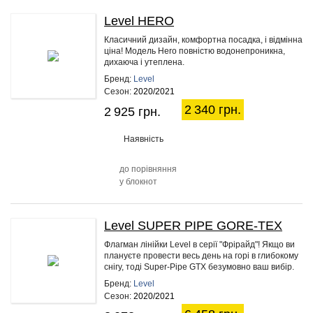
Level HERO
20%
Класичний дизайн, комфортна посадка, і відмінна
ціна! Модель Hero повністю водонепроникна,
дихаюча і утеплена.
Бренд:
Level
Сезон:
2020/2021
2 340 грн.
2 925 грн.
Наявність
до порівняння
у блокнот
Level SUPER PIPE GORE-TEX
20%
Флагман лінійки Level в серії "Фрірайд"! Якщо ви
плануєте провести весь день на горі в глибокому
снігу, тоді Super-Pipe GTX безумовно ваш вибір.
Ціла…
Бренд:
Level
Сезон:
2020/2021