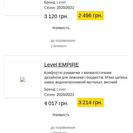
Бренд:
Level
Сезон:
2020/2021
2 496 грн.
3 120 грн.
Наявність
до порівняння
у блокнот
Level EMPIRE
20%
Комфортні рукавички з мінімалістичним
дизайном для лижників і бордистів. М'яка цапина
шкіра, водонепроникний матеріал, високий
рівень утеплення й укорочена…
Бренд:
Level
Сезон:
2020/2021
3 214 грн.
4 017 грн.
Наявність
до порівняння