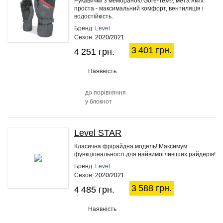
Рукавички з мембраною Gore-Tex®, мета яких
проста - максимальний комфорт, вентиляція і
водостійкість.
Бренд:
Level
Сезон:
2020/2021
3 401 грн.
4 251 грн.
Наявність
до порівняння
у блокнот
Level STAR
20%
Класична фрірайдна модель! Максимум
функціональності для найвимогливіших райдерів!
Бренд:
Level
Сезон:
2020/2021
3 588 грн.
4 485 грн.
Наявність