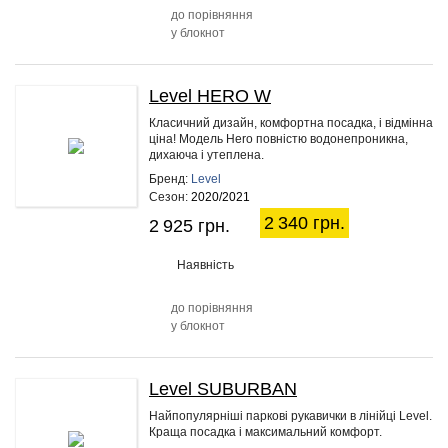
до порівняння
у блокнот
Level HERO W
20%
Класичний дизайн, комфортна посадка, і відмінна
ціна! Модель Hero повністю водонепроникна,
дихаюча і утеплена.
Бренд:
Level
Сезон:
2020/2021
2 340 грн.
2 925 грн.
Наявність
до порівняння
у блокнот
Level SUBURBAN
20%
Найпопулярніші паркові рукавички в лінійці Level.
Краща посадка і максимальний комфорт.