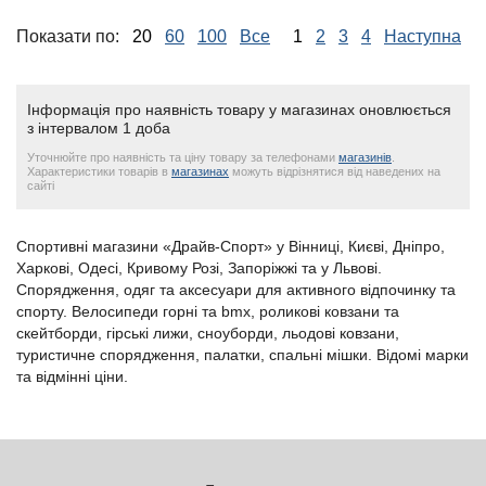
Показати по:
20
60
100
Все
1
2
3
4
Наступна
Інформація про наявність товару у магазинах оновлюється
з інтервалом 1 доба
Уточнюйте про наявність та ціну товару за телефонами
магазинів
.
Характеристики товарів в
магазинах
можуть відрізнятися від наведених на
сайті
Спортивні магазини «Драйв-Спорт» у Вінниці, Києві, Дніпро,
Харкові, Одесі, Кривому Розі, Запоріжжі та у Львові.
Спорядження, одяг та аксесуари для активного відпочинку та
спорту. Велосипеди горні та bmx, роликові ковзани та
скейтборди, гірські лижи, сноуборди, льодові ковзани,
туристичне спорядження, палатки, спальні мішки. Відомі марки
та відмінні ціни.