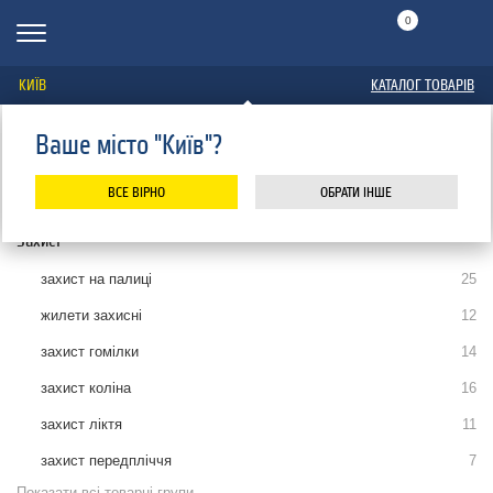
0
КИЇВ
КАТАЛОГ ТОВАРІВ
Ваше місто "Київ"?
Головна
Каталог
Лижі гірські
Захист
ЗАХИСТ НА ПАЛИЦІ
ВСЕ ВІРНО
ОБРАТИ ІНШЕ
Захист
захист на палиці
25
жилети захисні
12
захист гомілки
14
захист коліна
16
захист ліктя
11
захист передпліччя
7
Показати всі товарні групи