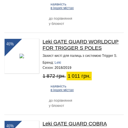
наявність
в інших містах
до порівняння
у блокнот
Leki GATE GUARD WORLDCUP
46%
FOR TRIGGER S POLES
Захист кисті для палиць з системою Trigger S.
Бренд:
Leki
Сезон:
2018/2019
1 872 грн.
1 011 грн.
наявність
в інших містах
до порівняння
у блокнот
Leki GATE GUARD COBRA
46%