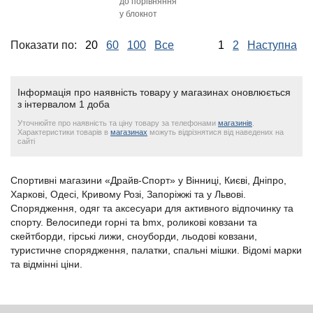
до порівняння
у блокнот
Показати по:
20
60
100
Все
1
2
Наступна
Інформація про наявність товару у магазинах оновлюється
з інтервалом 1 доба
Уточнюйте про наявність та ціну товару за телефонами
магазинів
.
Характеристики товарів в
магазинах
можуть відрізнятися від наведених на
сайті
Спортивні магазини «Драйв-Спорт» у Вінниці, Києві, Дніпро,
Харкові, Одесі, Кривому Розі, Запоріжжі та у Львові.
Спорядження, одяг та аксесуари для активного відпочинку та
спорту. Велосипеди горні та bmx, роликові ковзани та
скейтборди, гірські лижи, сноуборди, льодові ковзани,
туристичне спорядження, палатки, спальні мішки. Відомі марки
та відмінні ціни.