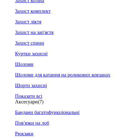
Захист коліна
Захист комплект
Захист ліктя
Захист на зап'ястя
Захист спини
Куртки захисні
Шоломи
Шоломи для катання на роликових ковзанах
Шорти захисні
Показати всі
Аксесуари
(7)
Бандани багатофункціональні
Пов'язки на лоб
Рюкзаки