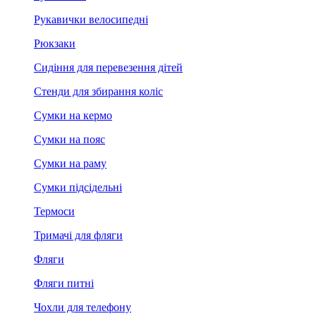
Рукавички велосипедні
Рюкзаки
Сидіння для перевезення дітей
Стенди для збирання коліс
Сумки на кермо
Сумки на пояс
Сумки на раму
Сумки підсідельні
Термоси
Тримачі для фляги
Фляги
Фляги питні
Чохли для телефону