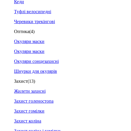
Кеди
Туфлі велосипедні
Черевики трекінгові
Оптика
(4)
Окуляри маски
Окуляри маски
Окуляри сонцезахисні
Шнурки для окулярів
Захист
(13)
Жилети захисні
Захист голеностопа
Захист гомілки
Захист коліна
Захист коліна і гомілки