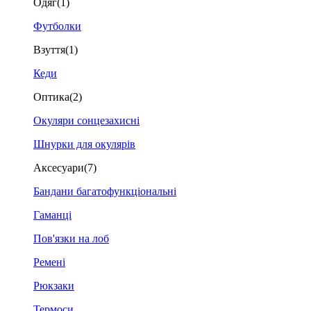
Одяг
(1)
Футболки
Взуття
(1)
Кеди
Оптика
(2)
Окуляри сонцезахисні
Шнурки для окулярів
Аксесуари
(7)
Бандани багатофункціональні
Гаманці
Пов'язки на лоб
Ремені
Рюкзаки
Термоси