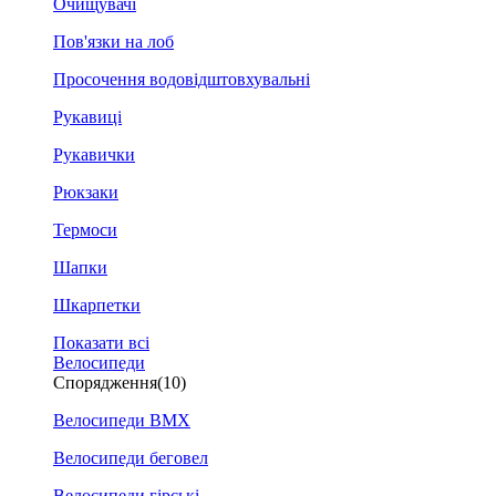
Очищувачі
Пов'язки на лоб
Просочення водовідштовхувальні
Рукавиці
Рукавички
Рюкзаки
Термоси
Шапки
Шкарпетки
Показати всі
Велосипеди
Спорядження
(10)
Велосипеди BMX
Велосипеди беговел
Велосипеди гірські