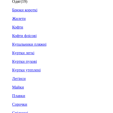
Одяг
(19)
Брюки короткі
Жилети
Кофти
Кофти флісові
Купальники пляжні
Куртки легкі
Куртки пухові
Куртки утеплені
Легінси
Майки
Плавки
Сорочки
Спідниці