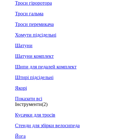
Троси гіроротора
Троси гальма
Троси перемикача
Хомути підсідельні
Шатуни
Шатуни комплект
Шипи для педалей комплект
Штирі підсідельні
Якорі
Показати всі
Інструменти
(2)
Кусачки для тросів
Стенди для збірки велосипеда
Йога