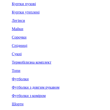
Куртки пухові
Куртки утеплені
Легінси
Майки
Сорочки
Спідниці
Сукні
Термобілизна комплект
Топи
Футболки
Футболки з довгим рукавом
Футболки з коміром
Шорти