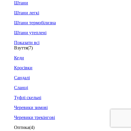
Штани
Штани легкі
Штани термобілизна
Штани утеплені
Показати всі
Взуття
(7)
Кеди
Кросівки
Сандалі
Сланці
Туфлі скельні
Черевики зимові
Черевики трекінгові
Оптика
(4)