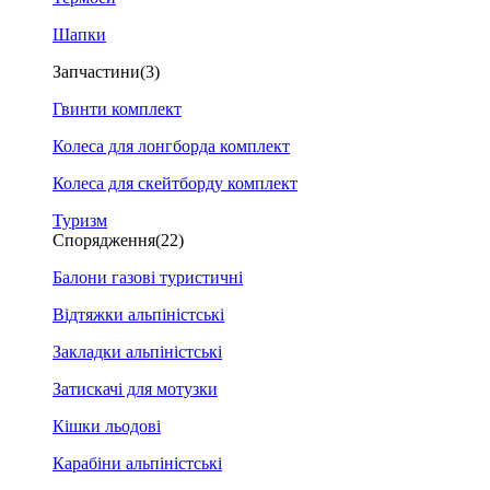
Шапки
Запчастини
(3)
Гвинти комплект
Колеса для лонгборда комплект
Колеса для скейтборду комплект
Туризм
Спорядження
(22)
Балони газові туристичні
Відтяжки альпіністські
Закладки альпіністські
Затискачі для мотузки
Кішки льодові
Карабіни альпіністські