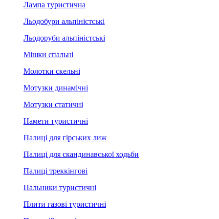
Лампа туристична
Льодобури альпіністські
Льодоруби альпіністські
Мішки спальні
Молотки скельні
Мотузки динамічні
Мотузки статичні
Намети туристичні
Палиці для гірських лиж
Палиці для скандинавської ходьби
Палиці треккінгові
Пальники туристичні
Плити газові туристичні