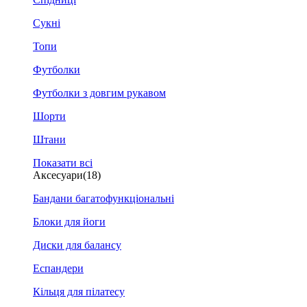
Сукні
Топи
Футболки
Футболки з довгим рукавом
Шорти
Штани
Показати всі
Аксесуари
(18)
Бандани багатофункціональні
Блоки для йоги
Диски для балансу
Еспандери
Кільця для пілатесу