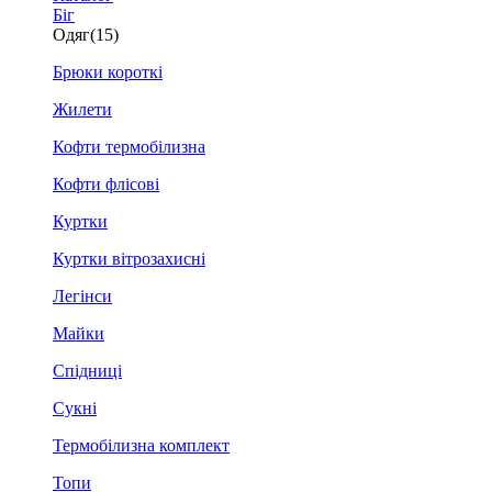
Біг
Одяг
(15)
Брюки короткі
Жилети
Кофти термобілизна
Кофти флісові
Куртки
Куртки вітрозахисні
Легінси
Майки
Спідниці
Сукні
Термобілизна комплект
Топи