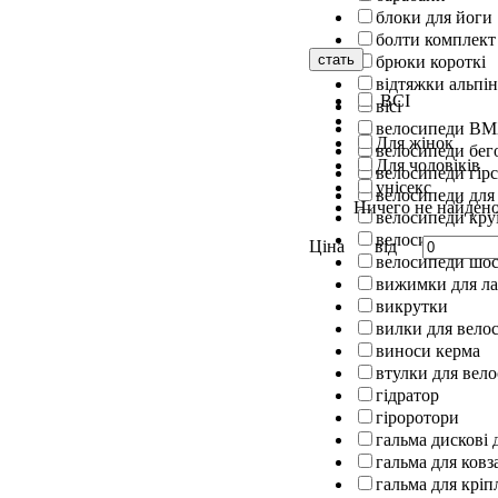
блоки для йоги
болти комплект
стать
брюки короткі
відтяжки альпін
ВСІ
вісі
велосипеди B
Для жінок
велосипеди бег
Для чоловіків
велосипеди гірс
унісекс
велосипеди для
Ничего не найден
велосипеди кру
велосипеди скл
Ціна
від
велосипеди шос
вижимки для л
викрутки
вилки для вело
виноси керма
втулки для вел
гідратор
гіроротори
гальма дискові 
гальма для ковз
гальма для кріп