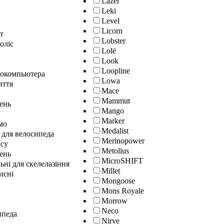
Lazer
Leki
Level
Licorn
т
Lobster
оліс
Lolё
Look
Loopline
локомпьютера
Lowa
иття
Mace
Mammut
лень
Mango
Marker
мо
Medalist
 для велосипеда
Merinopower
нсу
Metolius
ень
MicroSHIFT
ні для скелелазіння
Millet
исні
Mongoose
Mons Royale
Morrow
Neco
ипеда
Nirve