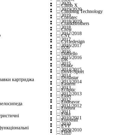
2020
Climb X
2019/2020
Climbing Technology
2019
Corratec
2018/2019
CrankBrothers
2018
Crow
2017/2018
о
CST
2017
Cycledesign
2016/2017
D2b
2016
Dalbello
2015/2016
DR
2015
Drake
2014/2015
Drive-Sport
2014
Dynastar
правки картриджа
2013/2014
Eastern
2013
Ecliptic
2012/2013
Eider
2012
Endeavor
велосипеда
2011/2012
Endura
2011
Eska
уристичні
2010/2011
Eurotrail
2010
EVF
функціональні
2009/2010
Flash