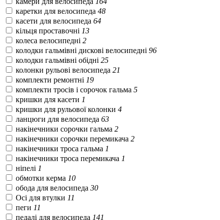
камери для велосипеда
164
каретки для велосипеда
48
касети для велосипеда
64
кільця проставочні
13
колеса велосипедні
2
колодки гальмівні дискові велосипедні
96
колодки гальмівні обідні
25
колонки рульові велосипеда
21
комплекти ремонтні
19
комплекти тросів і сорочок гальма
5
кришки для касети
1
кришки для рульової колонки
4
ланцюги для велосипеда
63
накінечники сорочки гальма
2
накінечники сорочки перемикача
2
накінечники троса гальма
1
накінечники троса перемикача
1
ніпелі
1
обмотки керма
10
обода для велосипеда
30
Осі для втулки
11
пеги
11
педалі для велосипеда
141