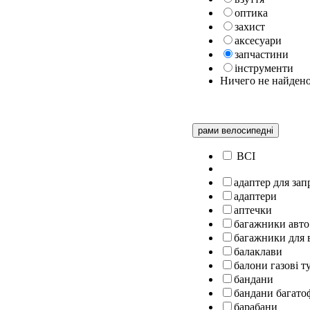
оптика
захист
аксесуари
запчастини
інструменти
Ничего не найден
рами велосипедні
ВСІ
адаптер для за
адаптери
аптечки
багажники авто
багажники для 
балаклави
балони газові т
бандани
бандани багато
барабани