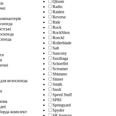
Qloom
ць
Radio
чні
Raiden
Reverse
окомпьютерів
Ride
осипеда
Rock
істські
RockShox
лосипеда
Roeckl
сипеда
Rollerblade
Salt
Saucony
ги
Saxifraga
ні
Schoeffel
ичні
Screamer
Shimano
Sinner
 для велосипеда
Smith
Snoli
ві
Speed Stuff
SPRI
лома
Springyard
дні
Spyder
гборда комплект
SR Suntour