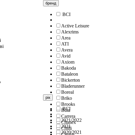
бренд
ВСІ
Active Leisure
Alexrims
Area
і
ATI
ві
Avera
Avid
Axiom
Bakoda
Bataleon
Bickerton
о
Bladerunner
Boreal
рік
Briko
Brooks
ВСІ
Bula
Carrera
2021/2022
Chanex
2021
Chilli
2020/2021
Cleave