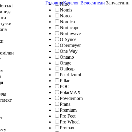
Головна
Каталог
Велосипеди
Запчастини
Nitro
істські
Nomis
сипеда
Norco
юга
Nordica
отузки
Northcape
топа
Northwave
O-Synce
ки
Obermeyer
One Way
гомілки
Ontario
т
Orage
Outleap
тя
Pearl Izumi
і
Pillar
дя
POC
PolarMAX
ччя
Powderhorn
мплект
Prana
Premium
Pro Feet
кт
Pro Wheel
Promax
тесу