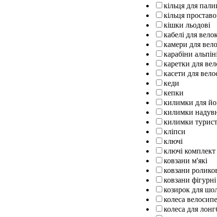
кільця для пали
кільця проставо
кішки льодові
кабелі для вел
камери для вел
карабіни альпін
каретки для ве
касети для вело
кеди
кепки
килимки для йо
килимки надув
килимки турист
кліпси
ключі
ключі комплект
ковзани м'які
ковзани ролико
ковзани фігурні
козирок для шо
колеса велосипе
колеса для лон