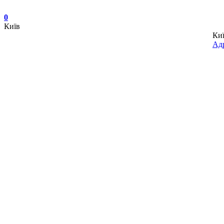
0
Київ
Ки
Адр