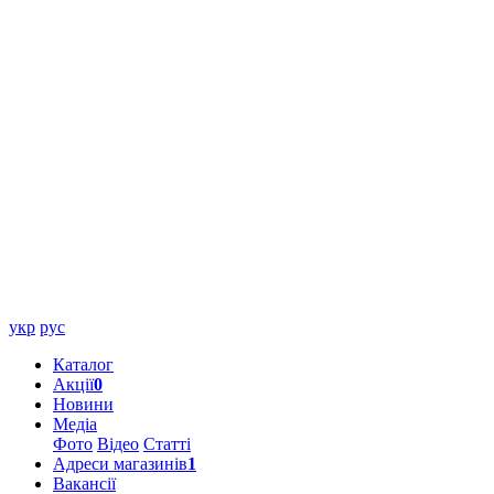
укр
рус
Каталог
Акції
0
Новини
Медіа
Фото
Відео
Статті
Адреси магазинів
1
Вакансії