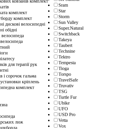
кових ковзанів комплект
Sram
катів
Star
ката комплект
Storm
йтборду комплект
Sun Valley
ні дискові велосипедні
Super.Natural
ні обідні
Switchback
і велосипеда
Takeya
 велосипеда
Taubert
нтний
Technine
йоги
Tektro
ілатесу
Tempesta
ків для терапії рук
Tioga
нтні
Torspo
в і сорочок гальма
TravelSafe
 установки кріплень
Truvativ
сипедна комплект
TSG
Turtle Fur
Ubike
изна
UFO
USD Pro
осипеда
Vetta
ірських лиж
Vox
сноуборда