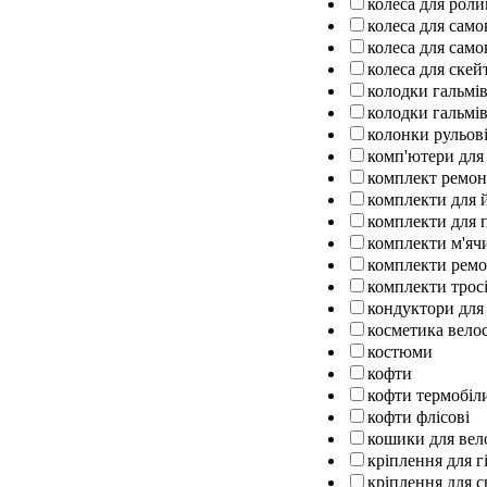
колеса для роли
колеса для само
колеса для само
колеса для ске
колодки гальмів
колодки гальмів
колонки рульов
комп'ютери для
комплект ремо
комплекти для 
комплекти для п
комплекти м'ячи
комплекти ремо
комплекти тросі
кондуктори для
косметика вело
костюми
кофти
кофти термобіл
кофти флісові
кошики для вел
кріплення для г
кріплення для 