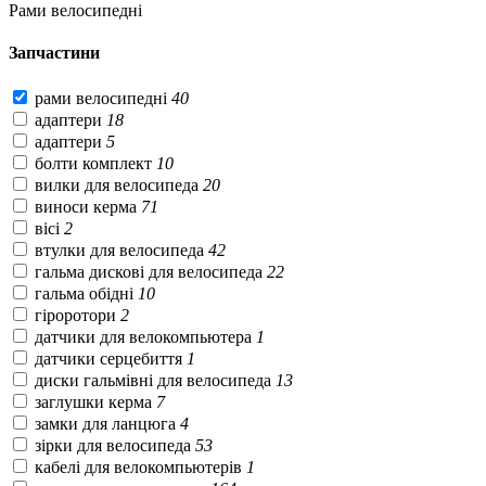
Рами велосипедні
Запчастини
рами велосипедні
40
адаптери
18
адаптери
5
болти комплект
10
вилки для велосипеда
20
виноси керма
71
вісі
2
втулки для велосипеда
42
гальма дискові для велосипеда
22
гальма обідні
10
гіроротори
2
датчики для велокомпьютера
1
датчики серцебиття
1
диски гальмівні для велосипеда
13
заглушки керма
7
замки для ланцюга
4
зірки для велосипеда
53
кабелі для велокомпьютерів
1