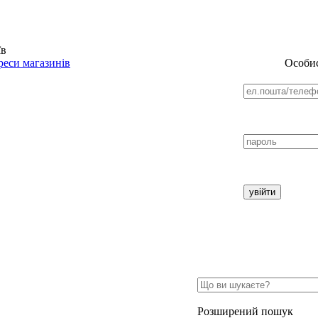
їв
еси магазинів
Особис
Розширений пошук