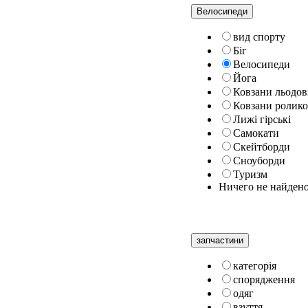
Велосипеди
вид спорту
Біг
Велосипеди
Йога
Ковзани льодов
Ковзани ролико
Лижі гірські
Самокати
Скейтборди
Сноуборди
Туризм
Ничего не найден
запчастини
категорiя
спорядження
одяг
взуття