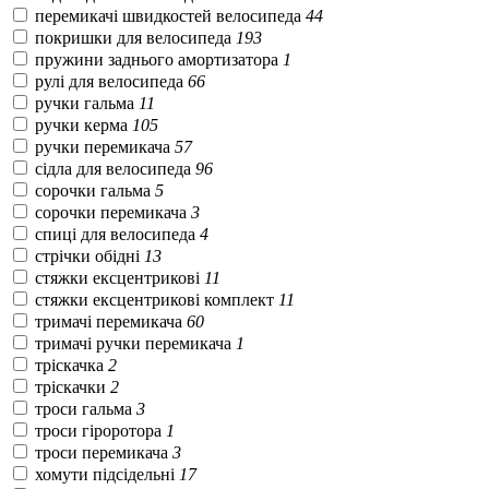
перемикачі швидкостей велосипеда
44
покришки для велосипеда
193
пружини заднього амортизатора
1
рулі для велосипеда
66
ручки гальма
11
ручки керма
105
ручки перемикача
57
сідла для велосипеда
96
сорочки гальма
5
сорочки перемикача
3
спиці для велосипеда
4
стрічки обідні
13
стяжки ексцентрикові
11
стяжки ексцентрикові комплект
11
тримачі перемикача
60
тримачі ручки перемикача
1
тріскачка
2
тріскачки
2
троси гальма
3
троси гіроротора
1
троси перемикача
3
хомути підсідельні
17