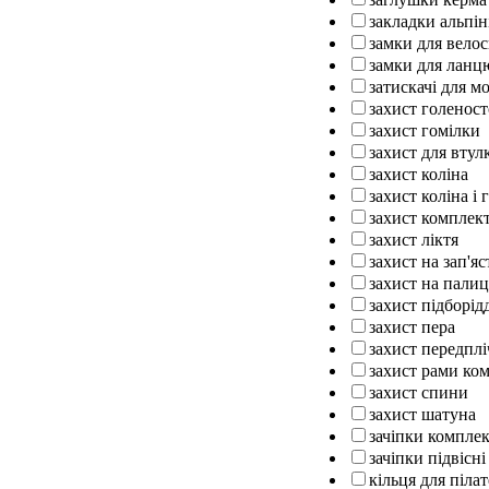
закладки альпін
замки для вело
замки для ланц
затискачі для м
захист голенос
захист гомілки
захист для втул
захист коліна
захист коліна і 
захист комплек
захист ліктя
захист на зап'яс
захист на палиц
захист підборід
захист пера
захист передплі
захист рами ко
захист спини
захист шатуна
зачіпки компле
зачіпки підвісні
кільця для піла