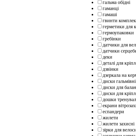
гальма обідні
гаманці
гамаші
гвинти комплек
герметики для к
гермоупаковки
гребінки
датчики для ве
датчики серцеб
деки
деталі для кріп
дзвінки
дзеркала на кер
диски гальмівні
диски для бала
диски для кріпл
дошки тренуваль
екрани вітрозах
еспандери
жилети
жилети захисні
зірки для велос
заглушки керма