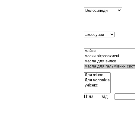
Ціна
від