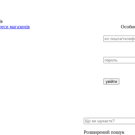
їв
еси магазинів
Особис
Розширений пошук