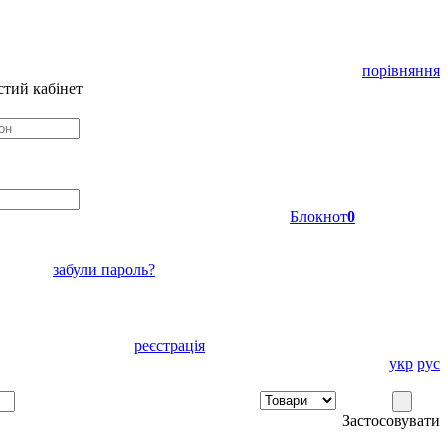
порівняння
тий кабінет
Блокнот
0
забули пароль?
реєстрація
укр
рус
Застосовувати