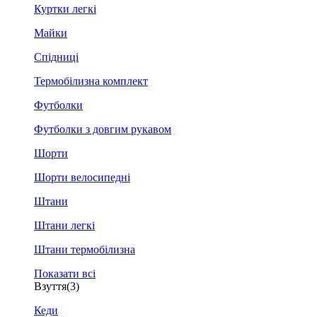
Куртки легкі
Майки
Спідниці
Термобілизна комплект
Футболки
Футболки з довгим рукавом
Шорти
Шорти велосипедні
Штани
Штани легкі
Штани термобілизна
Показати всі
Взуття
(3)
Кеди