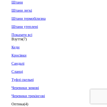
Штани
Штани легкі
Штани термобілизна
Штани утеплені
Показати всі
Взуття
(7)
Кеди
Кросівки
Сандалі
Сланці
Туфлі скельні
Черевики зимові
Черевики трекінгові
Оптика
(4)