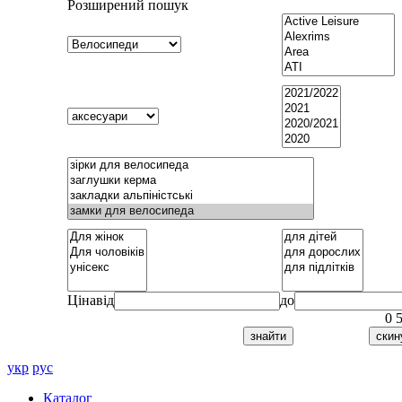
Розширений пошук
Ціна
від
до
0
укр
рус
Каталог