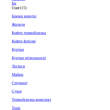
Біг
Одяг
(15)
Брюки короткі
Жилети
Кофти термобілизна
Кофти флісові
Куртки
Куртки вітрозахисні
Легінси
Майки
Спідниці
Сукні
Термобілизна комплект
Топи