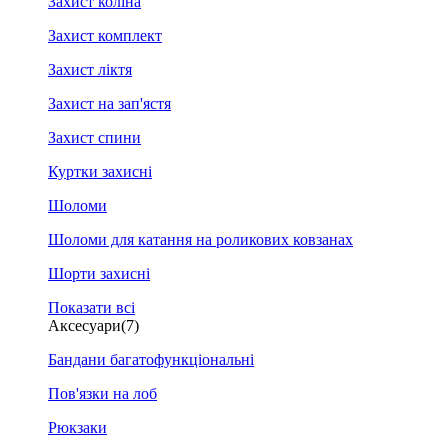
Захист коліна
Захист комплект
Захист ліктя
Захист на зап'ястя
Захист спини
Куртки захисні
Шоломи
Шоломи для катання на роликових ковзанах
Шорти захисні
Показати всі
Аксесуари
(7)
Бандани багатофункціональні
Пов'язки на лоб
Рюкзаки