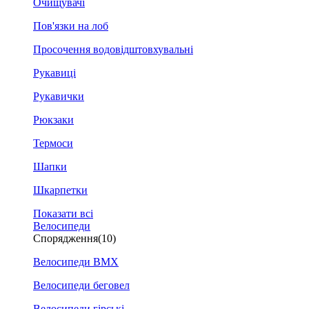
Очищувачі
Пов'язки на лоб
Просочення водовідштовхувальні
Рукавиці
Рукавички
Рюкзаки
Термоси
Шапки
Шкарпетки
Показати всі
Велосипеди
Спорядження
(10)
Велосипеди BMX
Велосипеди беговел
Велосипеди гірські