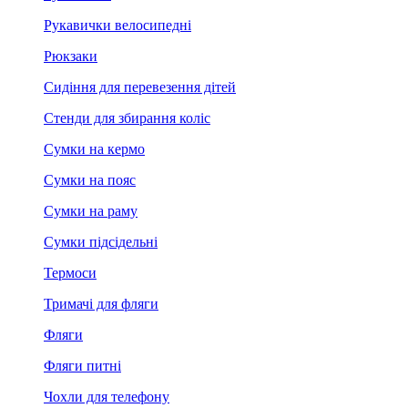
Рукавички велосипедні
Рюкзаки
Сидіння для перевезення дітей
Стенди для збирання коліс
Сумки на кермо
Сумки на пояс
Сумки на раму
Сумки підсідельні
Термоси
Тримачі для фляги
Фляги
Фляги питні
Чохли для телефону