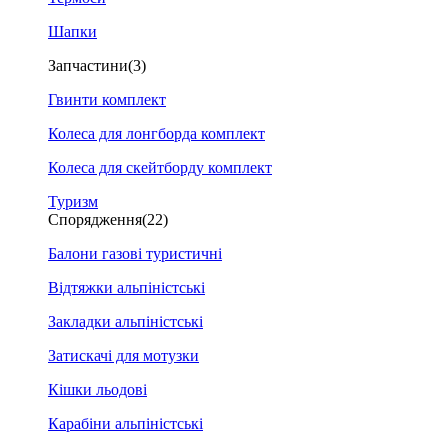
Шапки
Запчастини
(3)
Гвинти комплект
Колеса для лонгборда комплект
Колеса для скейтборду комплект
Туризм
Спорядження
(22)
Балони газові туристичні
Відтяжки альпіністські
Закладки альпіністські
Затискачі для мотузки
Кішки льодові
Карабіни альпіністські