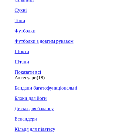
Сукні
Топи
Футболки
Футболки з довгим рукавом
Шорти
Штани
Показати всі
Аксесуари
(18)
Бандани багатофункціональні
Блоки для йоги
Диски для балансу
Еспандери
Кільця для пілатесу