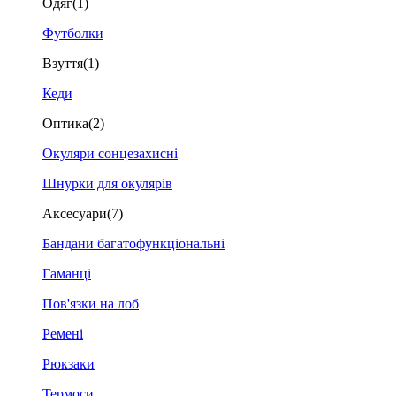
Одяг
(1)
Футболки
Взуття
(1)
Кеди
Оптика
(2)
Окуляри сонцезахисні
Шнурки для окулярів
Аксесуари
(7)
Бандани багатофункціональні
Гаманці
Пов'язки на лоб
Ремені
Рюкзаки
Термоси