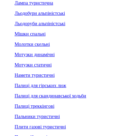
Лампа туристична
Льодобури альпіністські
Льодоруби альпіністські
Мішки спальні
Молотки скельні
Мотузки динамічні
Мотузки статичні
Намети туристичні
Палиці для гірських лиж
Палиці для скандинавської ходьби
Палиці треккінгові
Пальники туристичні
Плити газові туристичні