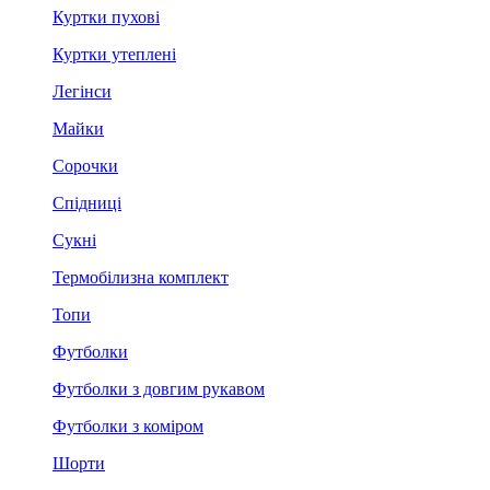
Куртки пухові
Куртки утеплені
Легінси
Майки
Сорочки
Спідниці
Сукні
Термобілизна комплект
Топи
Футболки
Футболки з довгим рукавом
Футболки з коміром
Шорти