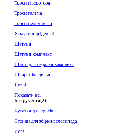
Троси гіроротора
Троси гальма
Троси перемикача
Хомути підсідельні
Шатуни
Шатуни комплект
Шипи для педалей комплект
Штирі підсідельні
Якорі
Показати всі
Інструменти
(2)
Кусачки для тросів
Стенди для збірки велосипеда
Йога