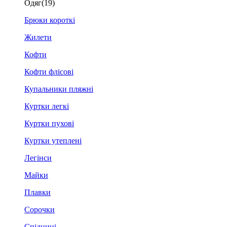
Одяг
(19)
Брюки короткі
Жилети
Кофти
Кофти флісові
Купальники пляжні
Куртки легкі
Куртки пухові
Куртки утеплені
Легінси
Майки
Плавки
Сорочки
Спідниці