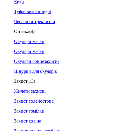
Кеди
Туфлі велосипедні
Черевики трекінгові
Оптика
(4)
Окуляри маски
Окуляри маски
Окуляри сонцезахисні
Шнурки для окулярів
Захист
(13)
Жилети захисні
Захист голеностопа
Захист гомілки
Захист коліна
Захист коліна і гомілки