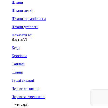
Штани
Штани легкі
Штани термобілизна
Штани утеплені
Показати всі
Взуття
(7)
Кеди
Кросівки
Сандалі
Сланці
Туфлі скельні
Черевики зимові
Черевики трекінгові
Оптика
(4)