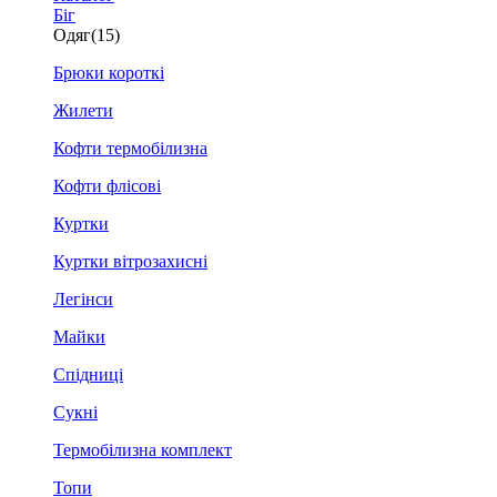
Біг
Одяг
(15)
Брюки короткі
Жилети
Кофти термобілизна
Кофти флісові
Куртки
Куртки вітрозахисні
Легінси
Майки
Спідниці
Сукні
Термобілизна комплект
Топи