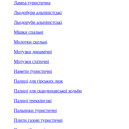
Лампа туристична
Льодобури альпіністські
Льодоруби альпіністські
Мішки спальні
Молотки скельні
Мотузки динамічні
Мотузки статичні
Намети туристичні
Палиці для гірських лиж
Палиці для скандинавської ходьби
Палиці треккінгові
Пальники туристичні
Плити газові туристичні