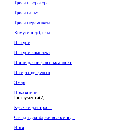
Троси гіроротора
Троси гальма
Троси перемикача
Хомути підсідельні
Шатуни
Шатуни комплект
Шипи для педалей комплект
Штирі підсідельні
Якорі
Показати всі
Інструменти
(2)
Кусачки для тросів
Стенди для збірки велосипеда
Йога