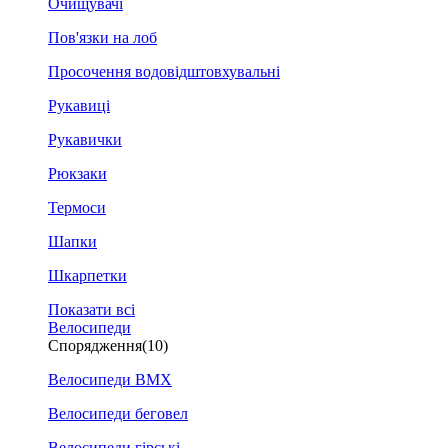
Очищувачі
Пов'язки на лоб
Просочення водовідштовхувальні
Рукавиці
Рукавички
Рюкзаки
Термоси
Шапки
Шкарпетки
Показати всі
Велосипеди
Спорядження
(10)
Велосипеди BMX
Велосипеди беговел
Велосипеди гірські