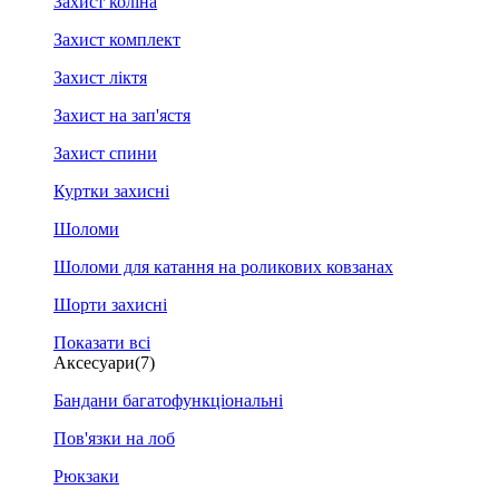
Захист коліна
Захист комплект
Захист ліктя
Захист на зап'ястя
Захист спини
Куртки захисні
Шоломи
Шоломи для катання на роликових ковзанах
Шорти захисні
Показати всі
Аксесуари
(7)
Бандани багатофункціональні
Пов'язки на лоб
Рюкзаки