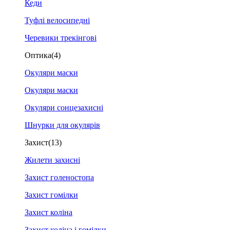
Кеди
Туфлі велосипедні
Черевики трекінгові
Оптика
(4)
Окуляри маски
Окуляри маски
Окуляри сонцезахисні
Шнурки для окулярів
Захист
(13)
Жилети захисні
Захист голеностопа
Захист гомілки
Захист коліна
Захист коліна і гомілки