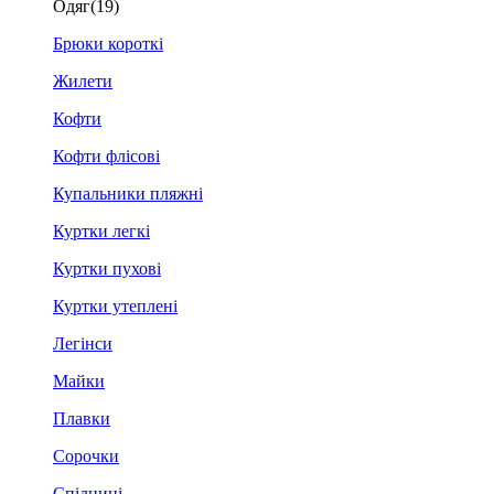
Одяг
(19)
Брюки короткі
Жилети
Кофти
Кофти флісові
Купальники пляжні
Куртки легкі
Куртки пухові
Куртки утеплені
Легінси
Майки
Плавки
Сорочки
Спідниці