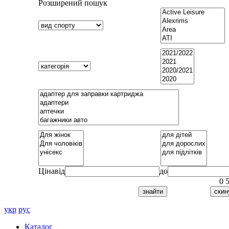
Розширений пошук
Ціна
від
до
0
укр
рус
Каталог