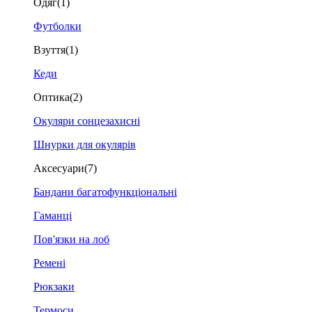
Одяг
(1)
Футболки
Взуття
(1)
Кеди
Оптика
(2)
Окуляри сонцезахисні
Шнурки для окулярів
Аксесуари
(7)
Бандани багатофункціональні
Гаманці
Пов'язки на лоб
Ремені
Рюкзаки
Термоси