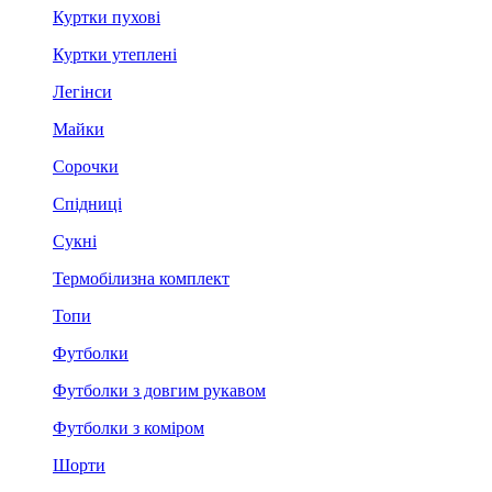
Куртки пухові
Куртки утеплені
Легінси
Майки
Сорочки
Спідниці
Сукні
Термобілизна комплект
Топи
Футболки
Футболки з довгим рукавом
Футболки з коміром
Шорти