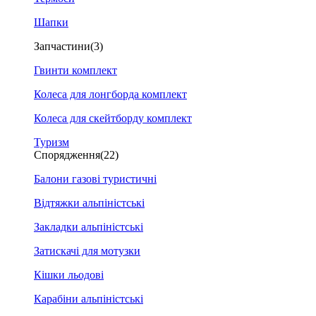
Шапки
Запчастини
(3)
Гвинти комплект
Колеса для лонгборда комплект
Колеса для скейтборду комплект
Туризм
Спорядження
(22)
Балони газові туристичні
Відтяжки альпіністські
Закладки альпіністські
Затискачі для мотузки
Кішки льодові
Карабіни альпіністські