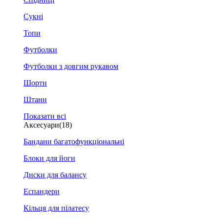
Сукні
Топи
Футболки
Футболки з довгим рукавом
Шорти
Штани
Показати всі
Аксесуари
(18)
Бандани багатофункціональні
Блоки для йоги
Диски для балансу
Еспандери
Кільця для пілатесу