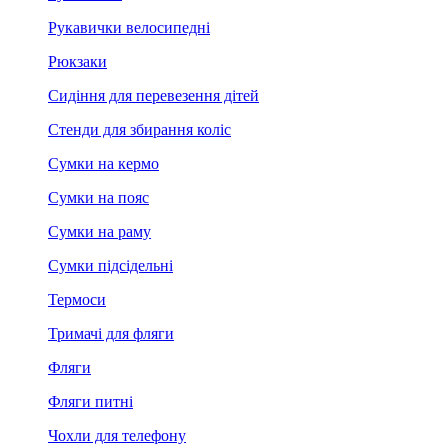
Рукавички велосипедні
Рюкзаки
Сидіння для перевезення дітей
Стенди для збирання коліс
Сумки на кермо
Сумки на пояс
Сумки на раму
Сумки підсідельні
Термоси
Тримачі для фляги
Фляги
Фляги питні
Чохли для телефону