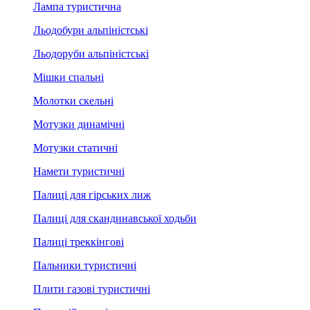
Лампа туристична
Льодобури альпіністські
Льодоруби альпіністські
Мішки спальні
Молотки скельні
Мотузки динамічні
Мотузки статичні
Намети туристичні
Палиці для гірських лиж
Палиці для скандинавської ходьби
Палиці треккінгові
Пальники туристичні
Плити газові туристичні