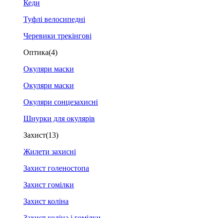
Кеди
Туфлі велосипедні
Черевики трекінгові
Оптика
(4)
Окуляри маски
Окуляри маски
Окуляри сонцезахисні
Шнурки для окулярів
Захист
(13)
Жилети захисні
Захист голеностопа
Захист гомілки
Захист коліна
Захист коліна і гомілки