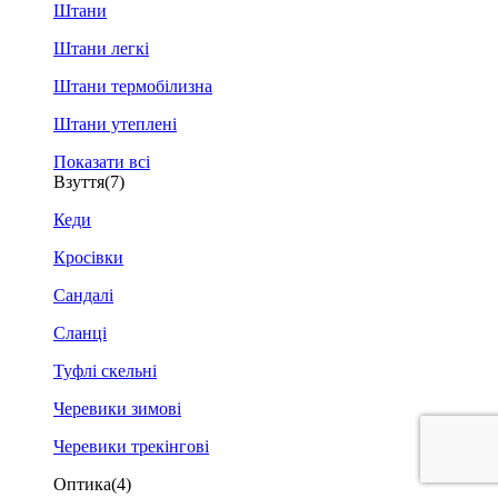
Штани
Штани легкі
Штани термобілизна
Штани утеплені
Показати всі
Взуття
(7)
Кеди
Кросівки
Сандалі
Сланці
Туфлі скельні
Черевики зимові
Черевики трекінгові
Оптика
(4)