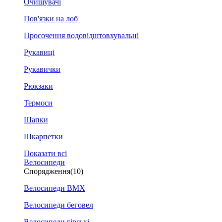
Очищувачі
Пов'язки на лоб
Просочення водовідштовхувальні
Рукавиці
Рукавички
Рюкзаки
Термоси
Шапки
Шкарпетки
Показати всі
Велосипеди
Спорядження
(10)
Велосипеди BMX
Велосипеди беговел
Велосипеди гірські