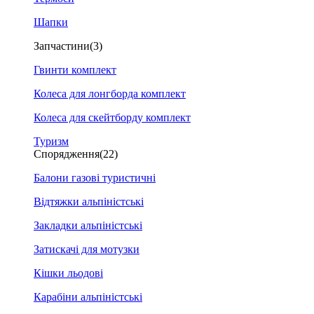
Шапки
Запчастини
(3)
Гвинти комплект
Колеса для лонгборда комплект
Колеса для скейтборду комплект
Туризм
Спорядження
(22)
Балони газові туристичні
Відтяжки альпіністські
Закладки альпіністські
Затискачі для мотузки
Кішки льодові
Карабіни альпіністські