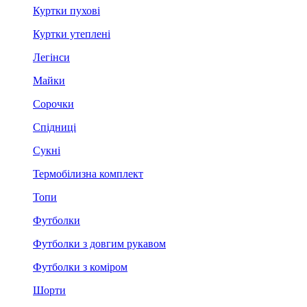
Куртки пухові
Куртки утеплені
Легінси
Майки
Сорочки
Спідниці
Сукні
Термобілизна комплект
Топи
Футболки
Футболки з довгим рукавом
Футболки з коміром
Шорти