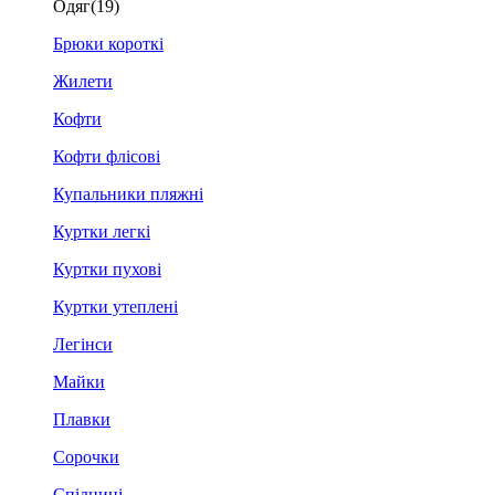
Одяг
(19)
Брюки короткі
Жилети
Кофти
Кофти флісові
Купальники пляжні
Куртки легкі
Куртки пухові
Куртки утеплені
Легінси
Майки
Плавки
Сорочки
Спідниці