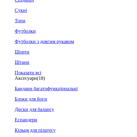
Сукні
Топи
Футболки
Футболки з довгим рукавом
Шорти
Штани
Показати всі
Аксесуари
(18)
Бандани багатофункціональні
Блоки для йоги
Диски для балансу
Еспандери
Кільця для пілатесу