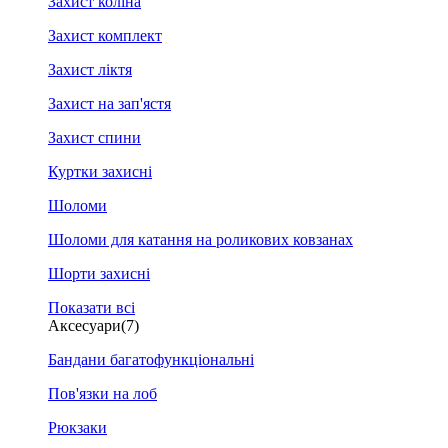
Захист коліна
Захист комплект
Захист ліктя
Захист на зап'ястя
Захист спини
Куртки захисні
Шоломи
Шоломи для катання на роликових ковзанах
Шорти захисні
Показати всі
Аксесуари
(7)
Бандани багатофункціональні
Пов'язки на лоб
Рюкзаки