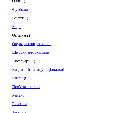
Одяг
(1)
Футболки
Взуття
(1)
Кеди
Оптика
(2)
Окуляри сонцезахисні
Шнурки для окулярів
Аксесуари
(7)
Бандани багатофункціональні
Гаманці
Пов'язки на лоб
Ремені
Рюкзаки
Термоси