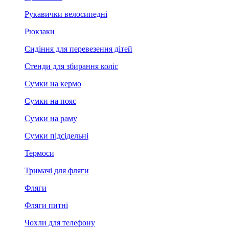
Рукавички велосипедні
Рюкзаки
Сидіння для перевезення дітей
Стенди для збирання коліс
Сумки на кермо
Сумки на пояс
Сумки на раму
Сумки підсідельні
Термоси
Тримачі для фляги
Фляги
Фляги питні
Чохли для телефону