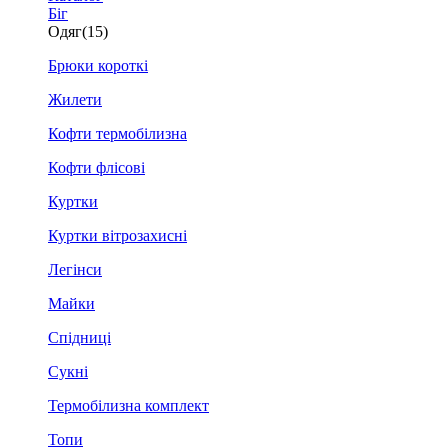
Біг
Одяг
(15)
Брюки короткі
Жилети
Кофти термобілизна
Кофти флісові
Куртки
Куртки вітрозахисні
Легінси
Майки
Спідниці
Сукні
Термобілизна комплект
Топи