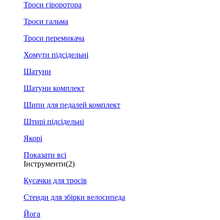
Троси гіроротора
Троси гальма
Троси перемикача
Хомути підсідельні
Шатуни
Шатуни комплект
Шипи для педалей комплект
Штирі підсідельні
Якорі
Показати всі
Інструменти
(2)
Кусачки для тросів
Стенди для збірки велосипеда
Йога