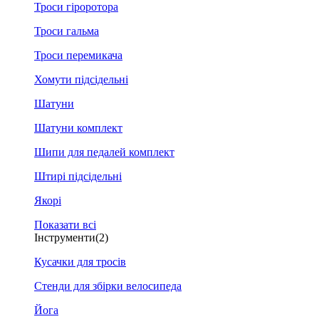
Троси гіроротора
Троси гальма
Троси перемикача
Хомути підсідельні
Шатуни
Шатуни комплект
Шипи для педалей комплект
Штирі підсідельні
Якорі
Показати всі
Інструменти
(2)
Кусачки для тросів
Стенди для збірки велосипеда
Йога