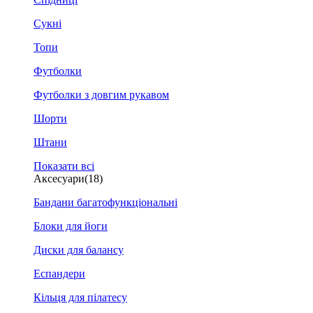
Сукні
Топи
Футболки
Футболки з довгим рукавом
Шорти
Штани
Показати всі
Аксесуари
(18)
Бандани багатофункціональні
Блоки для йоги
Диски для балансу
Еспандери
Кільця для пілатесу