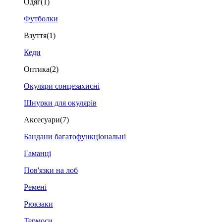
Одяг
(1)
Футболки
Взуття
(1)
Кеди
Оптика
(2)
Окуляри сонцезахисні
Шнурки для окулярів
Аксесуари
(7)
Бандани багатофункціональні
Гаманці
Пов'язки на лоб
Ремені
Рюкзаки
Термоси