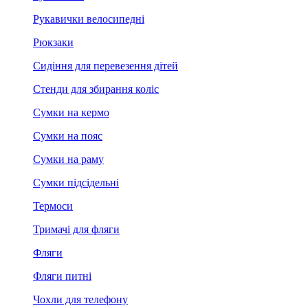
Рукавички велосипедні
Рюкзаки
Сидіння для перевезення дітей
Стенди для збирання коліс
Сумки на кермо
Сумки на пояс
Сумки на раму
Сумки підсідельні
Термоси
Тримачі для фляги
Фляги
Фляги питні
Чохли для телефону