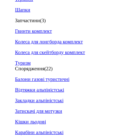
Шапки
Запчастини
(3)
Гвинти комплект
Колеса для лонгборда комплект
Колеса для скейтборду комплект
Туризм
Спорядження
(22)
Балони газові туристичні
Відтяжки альпіністські
Закладки альпіністські
Затискачі для мотузки
Кішки льодові
Карабіни альпіністські