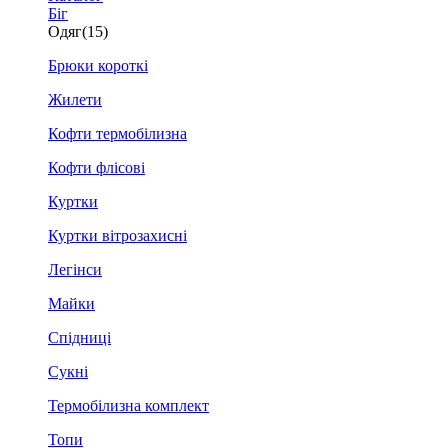
Біг
Одяг
(15)
Брюки короткі
Жилети
Кофти термобілизна
Кофти флісові
Куртки
Куртки вітрозахисні
Легінси
Майки
Спідниці
Сукні
Термобілизна комплект
Топи