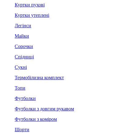
Куртки пухові
Куртки утеплені
Легінси
Майки
Сорочки
Спідниці
Сукні
Термобілизна комплект
Топи
Футболки
Футболки з довгим рукавом
Футболки з коміром
Шорти