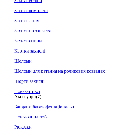
Захист коліна
Захист комплект
Захист ліктя
Захист на зап'ястя
Захист спини
Куртки захисні
Шоломи
Шоломи для катання на роликових ковзанах
Шорти захисні
Показати всі
Аксесуари
(7)
Бандани багатофункціональні
Пов'язки на лоб
Рюкзаки