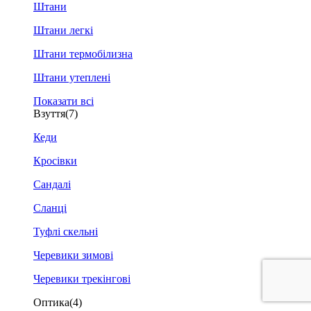
Штани
Штани легкі
Штани термобілизна
Штани утеплені
Показати всі
Взуття
(7)
Кеди
Кросівки
Сандалі
Сланці
Туфлі скельні
Черевики зимові
Черевики трекінгові
Оптика
(4)