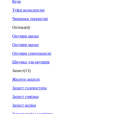
Кеди
Туфлі велосипедні
Черевики трекінгові
Оптика
(4)
Окуляри маски
Окуляри маски
Окуляри сонцезахисні
Шнурки для окулярів
Захист
(13)
Жилети захисні
Захист голеностопа
Захист гомілки
Захист коліна
Захист коліна і гомілки