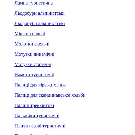
Лампа туристична
Льодобури альпіністські
Льодоруби альпіністські
Мішки спальні
Молотки скельні
Мотузки динамічні
Мотузки статичні
Намети туристичні
Палиці для гірських лиж
Палиці для скандинавської ходьби
Палиці треккінгові
Пальники туристичні
Плити газові туристичні