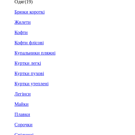
Одяг
(19)
Брюки короткі
Жилети
Кофти
Кофти флісові
Купальники пляжні
Куртки легкі
Куртки пухові
Куртки утеплені
Легінси
Майки
Плавки
Сорочки
Спідниці