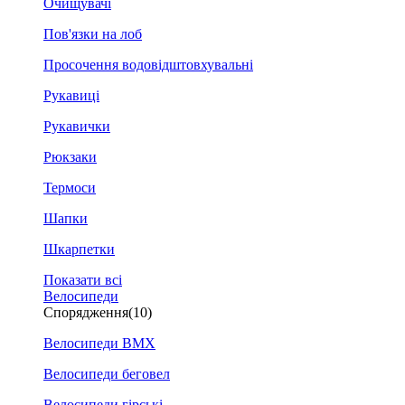
Очищувачі
Пов'язки на лоб
Просочення водовідштовхувальні
Рукавиці
Рукавички
Рюкзаки
Термоси
Шапки
Шкарпетки
Показати всі
Велосипеди
Спорядження
(10)
Велосипеди BMX
Велосипеди беговел
Велосипеди гірські