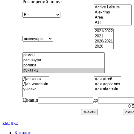
Розширений пошук
Ціна
від
до
0
укр
рус
Каталог