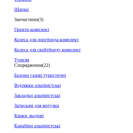
Шапки
Запчастини
(3)
Гвинти комплект
Колеса для лонгборда комплект
Колеса для скейтборду комплект
Туризм
Спорядження
(22)
Балони газові туристичні
Відтяжки альпіністські
Закладки альпіністські
Затискачі для мотузки
Кішки льодові
Карабіни альпіністські