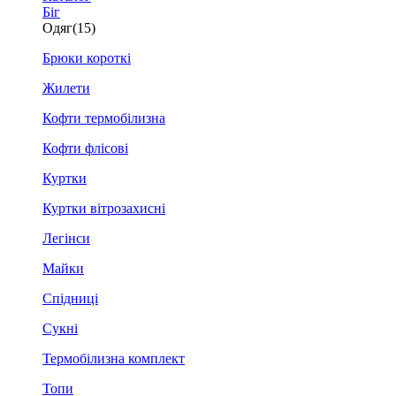
Біг
Одяг
(15)
Брюки короткі
Жилети
Кофти термобілизна
Кофти флісові
Куртки
Куртки вітрозахисні
Легінси
Майки
Спідниці
Сукні
Термобілизна комплект
Топи