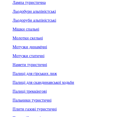
Лампа туристична
Льодобури альпіністські
Льодоруби альпіністські
Мішки спальні
Молотки скельні
Мотузки динамічні
Мотузки статичні
Намети туристичні
Палиці для гірських лиж
Палиці для скандинавської ходьби
Палиці треккінгові
Пальники туристичні
Плити газові туристичні