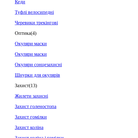
Кеди
Туфлі велосипедні
Черевики трекінгові
Оптика
(4)
Окуляри маски
Окуляри маски
Окуляри сонцезахисні
Шнурки для окулярів
Захист
(13)
Жилети захисні
Захист голеностопа
Захист гомілки
Захист коліна
Захист коліна і гомілки