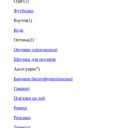
Одяг
(1)
Футболки
Взуття
(1)
Кеди
Оптика
(2)
Окуляри сонцезахисні
Шнурки для окулярів
Аксесуари
(7)
Бандани багатофункціональні
Гаманці
Пов'язки на лоб
Ремені
Рюкзаки
Термоси