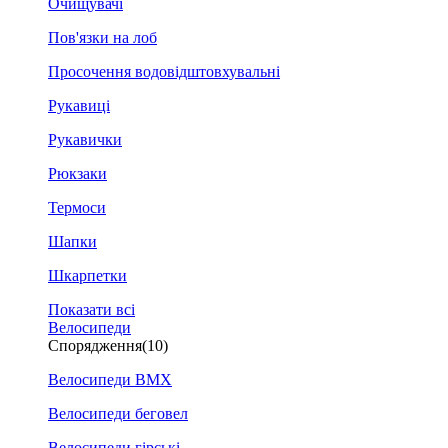
Очищувачі
Пов'язки на лоб
Просочення водовідштовхувальні
Рукавиці
Рукавички
Рюкзаки
Термоси
Шапки
Шкарпетки
Показати всі
Велосипеди
Спорядження
(10)
Велосипеди BMX
Велосипеди беговел
Велосипеди гірські