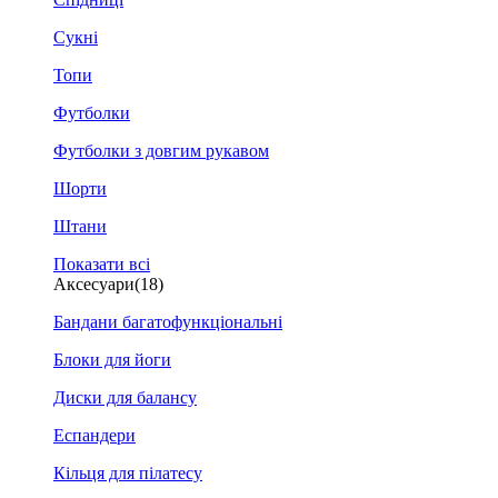
Сукні
Топи
Футболки
Футболки з довгим рукавом
Шорти
Штани
Показати всі
Аксесуари
(18)
Бандани багатофункціональні
Блоки для йоги
Диски для балансу
Еспандери
Кільця для пілатесу