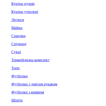
Куртки пухові
Куртки утеплені
Легінси
Майки
Сорочки
Спідниці
Сукні
Термобілизна комплект
Топи
Футболки
Футболки з довгим рукавом
Футболки з коміром
Шорти