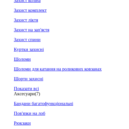
Захист коліна
Захист комплект
Захист ліктя
Захист на зап'ястя
Захист спини
Куртки захисні
Шоломи
Шоломи для катання на роликових ковзанах
Шорти захисні
Показати всі
Аксесуари
(7)
Бандани багатофункціональні
Пов'язки на лоб
Рюкзаки