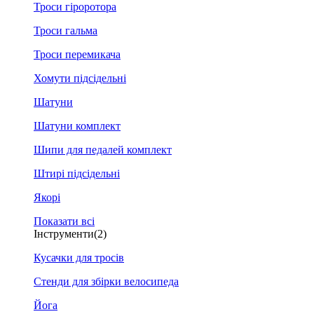
Троси гіроротора
Троси гальма
Троси перемикача
Хомути підсідельні
Шатуни
Шатуни комплект
Шипи для педалей комплект
Штирі підсідельні
Якорі
Показати всі
Інструменти
(2)
Кусачки для тросів
Стенди для збірки велосипеда
Йога