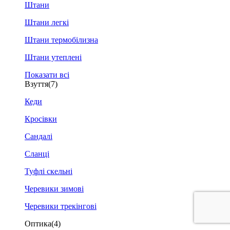
Штани
Штани легкі
Штани термобілизна
Штани утеплені
Показати всі
Взуття
(7)
Кеди
Кросівки
Сандалі
Сланці
Туфлі скельні
Черевики зимові
Черевики трекінгові
Оптика
(4)