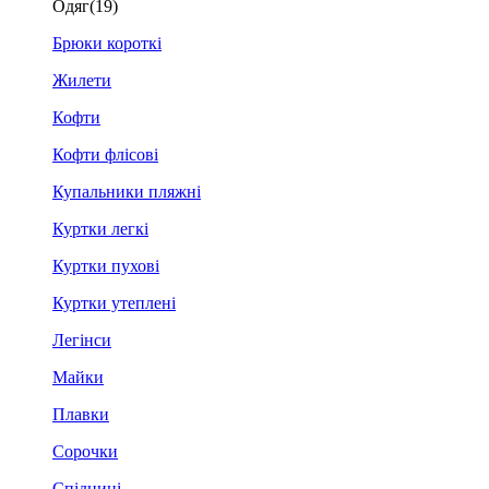
Одяг
(19)
Брюки короткі
Жилети
Кофти
Кофти флісові
Купальники пляжні
Куртки легкі
Куртки пухові
Куртки утеплені
Легінси
Майки
Плавки
Сорочки
Спідниці