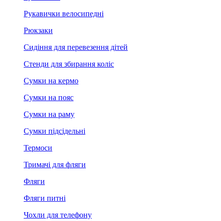
Рукавички велосипедні
Рюкзаки
Сидіння для перевезення дітей
Стенди для збирання коліс
Сумки на кермо
Сумки на пояс
Сумки на раму
Сумки підсідельні
Термоси
Тримачі для фляги
Фляги
Фляги питні
Чохли для телефону