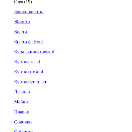
Одяг
(19)
Брюки короткі
Жилети
Кофти
Кофти флісові
Купальники пляжні
Куртки легкі
Куртки пухові
Куртки утеплені
Легінси
Майки
Плавки
Сорочки
Спідниці