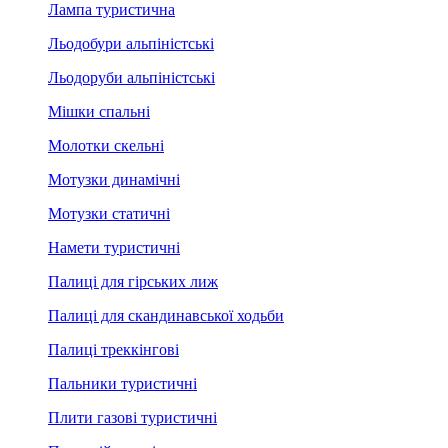
Лампа туристична
Льодобури альпіністські
Льодоруби альпіністські
Мішки спальні
Молотки скельні
Мотузки динамічні
Мотузки статичні
Намети туристичні
Палиці для гірських лиж
Палиці для скандинавської ходьби
Палиці треккінгові
Пальники туристичні
Плити газові туристичні