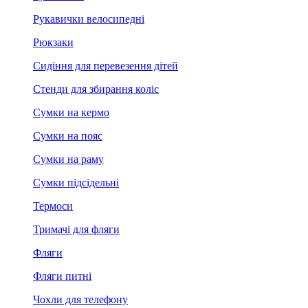
Рукавички велосипедні
Рюкзаки
Сидіння для перевезення дітей
Стенди для збирання коліс
Сумки на кермо
Сумки на пояс
Сумки на раму
Сумки підсідельні
Термоси
Тримачі для фляги
Фляги
Фляги питні
Чохли для телефону