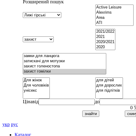
Розширений пошук
Ціна
від
до
0
укр
рус
Каталог