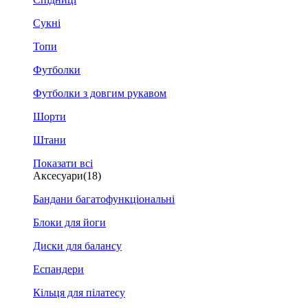
Сукні
Топи
Футболки
Футболки з довгим рукавом
Шорти
Штани
Показати всі
Аксесуари
(18)
Бандани багатофункціональні
Блоки для йоги
Диски для балансу
Еспандери
Кільця для пілатесу