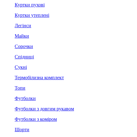
Куртки пухові
Куртки утеплені
Легінси
Майки
Сорочки
Спідниці
Сукні
Термобілизна комплект
Топи
Футболки
Футболки з довгим рукавом
Футболки з коміром
Шорти