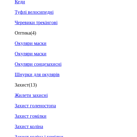
Кеди
Туфлі велосипедні
Черевики трекінгові
Оптика
(4)
Окуляри маски
Окуляри маски
Окуляри сонцезахисні
Шнурки для окулярів
Захист
(13)
Жилети захисні
Захист голеностопа
Захист гомілки
Захист коліна
Захист коліна і гомілки