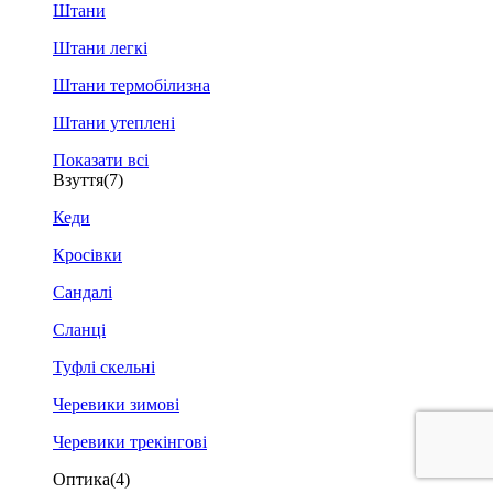
Штани
Штани легкі
Штани термобілизна
Штани утеплені
Показати всі
Взуття
(7)
Кеди
Кросівки
Сандалі
Сланці
Туфлі скельні
Черевики зимові
Черевики трекінгові
Оптика
(4)