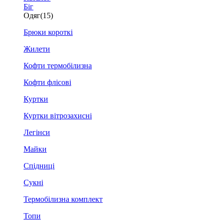
Біг
Одяг
(15)
Брюки короткі
Жилети
Кофти термобілизна
Кофти флісові
Куртки
Куртки вітрозахисні
Легінси
Майки
Спідниці
Сукні
Термобілизна комплект
Топи