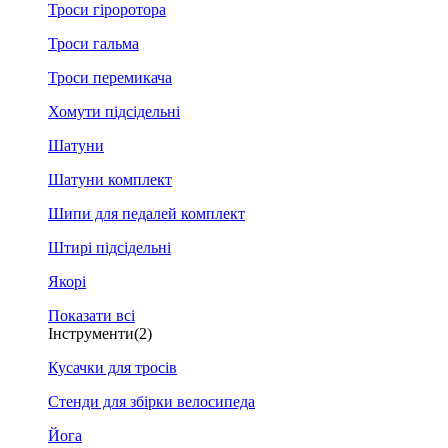
Троси гіроротора
Троси гальма
Троси перемикача
Хомути підсідельні
Шатуни
Шатуни комплект
Шипи для педалей комплект
Штирі підсідельні
Якорі
Показати всі
Інструменти
(2)
Кусачки для тросів
Стенди для збірки велосипеда
Йога