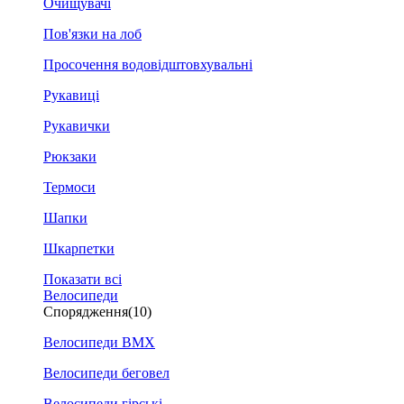
Очищувачі
Пов'язки на лоб
Просочення водовідштовхувальні
Рукавиці
Рукавички
Рюкзаки
Термоси
Шапки
Шкарпетки
Показати всі
Велосипеди
Спорядження
(10)
Велосипеди BMX
Велосипеди беговел
Велосипеди гірські