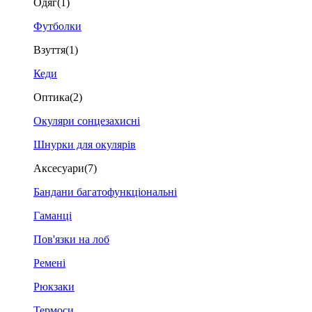
Одяг
(1)
Футболки
Взуття
(1)
Кеди
Оптика
(2)
Окуляри сонцезахисні
Шнурки для окулярів
Аксесуари
(7)
Бандани багатофункціональні
Гаманці
Пов'язки на лоб
Ремені
Рюкзаки
Термоси