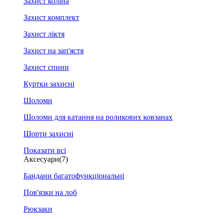
Захист коліна
Захист комплект
Захист ліктя
Захист на зап'ястя
Захист спини
Куртки захисні
Шоломи
Шоломи для катання на роликових ковзанах
Шорти захисні
Показати всі
Аксесуари
(7)
Бандани багатофункціональні
Пов'язки на лоб
Рюкзаки