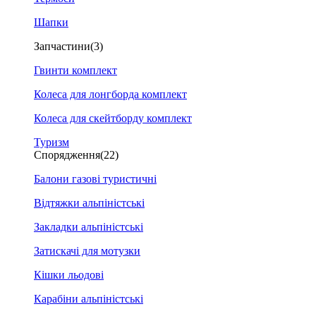
Шапки
Запчастини
(3)
Гвинти комплект
Колеса для лонгборда комплект
Колеса для скейтборду комплект
Туризм
Спорядження
(22)
Балони газові туристичні
Відтяжки альпіністські
Закладки альпіністські
Затискачі для мотузки
Кішки льодові
Карабіни альпіністські