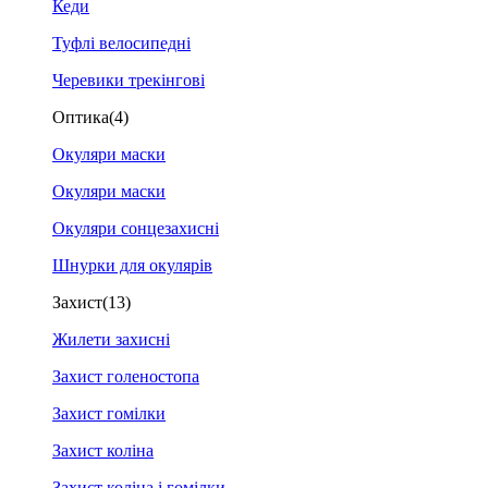
Кеди
Туфлі велосипедні
Черевики трекінгові
Оптика
(4)
Окуляри маски
Окуляри маски
Окуляри сонцезахисні
Шнурки для окулярів
Захист
(13)
Жилети захисні
Захист голеностопа
Захист гомілки
Захист коліна
Захист коліна і гомілки