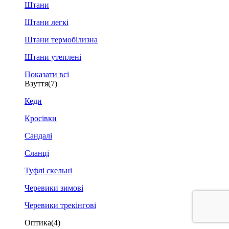
Штани
Штани легкі
Штани термобілизна
Штани утеплені
Показати всі
Взуття
(7)
Кеди
Кросівки
Сандалі
Сланці
Туфлі скельні
Черевики зимові
Черевики трекінгові
Оптика
(4)