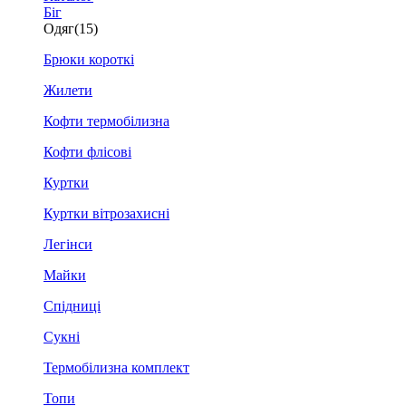
Біг
Одяг
(15)
Брюки короткі
Жилети
Кофти термобілизна
Кофти флісові
Куртки
Куртки вітрозахисні
Легінси
Майки
Спідниці
Сукні
Термобілизна комплект
Топи