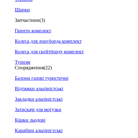
Шапки
Запчастини
(3)
Гвинти комплект
Колеса для лонгборда комплект
Колеса для скейтборду комплект
Туризм
Спорядження
(22)
Балони газові туристичні
Відтяжки альпіністські
Закладки альпіністські
Затискачі для мотузки
Кішки льодові
Карабіни альпіністські