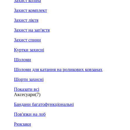
Захист коліна
Захист комплект
Захист ліктя
Захист на зап'ястя
Захист спини
Куртки захисні
Шоломи
Шоломи для катання на роликових ковзанах
Шорти захисні
Показати всі
Аксесуари
(7)
Бандани багатофункціональні
Пов'язки на лоб
Рюкзаки