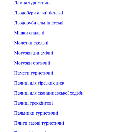
Лампа туристична
Льодобури альпіністські
Льодоруби альпіністські
Мішки спальні
Молотки скельні
Мотузки динамічні
Мотузки статичні
Намети туристичні
Палиці для гірських лиж
Палиці для скандинавської ходьби
Палиці треккінгові
Пальники туристичні
Плити газові туристичні