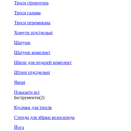
Троси гіроротора
Троси гальма
Троси перемикача
Хомути підсідельні
Шатуни
Шатуни комплект
Шипи для педалей комплект
Штирі підсідельні
Якорі
Показати всі
Інструменти
(2)
Кусачки для тросів
Стенди для збірки велосипеда
Йога