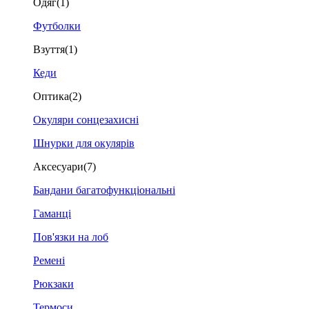
Одяг
(1)
Футболки
Взуття
(1)
Кеди
Оптика
(2)
Окуляри сонцезахисні
Шнурки для окулярів
Аксесуари
(7)
Бандани багатофункціональні
Гаманці
Пов'язки на лоб
Ремені
Рюкзаки
Термоси