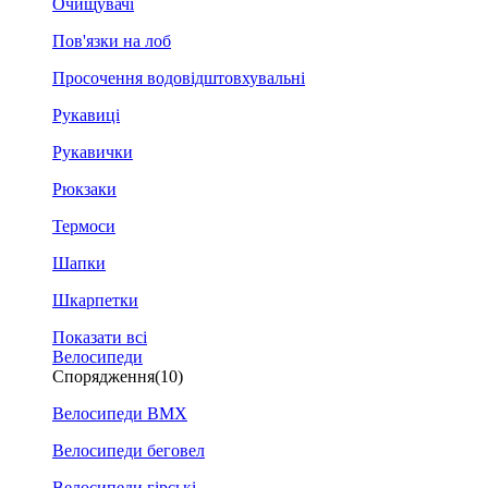
Очищувачі
Пов'язки на лоб
Просочення водовідштовхувальні
Рукавиці
Рукавички
Рюкзаки
Термоси
Шапки
Шкарпетки
Показати всі
Велосипеди
Спорядження
(10)
Велосипеди BMX
Велосипеди беговел
Велосипеди гірські