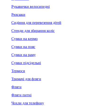
Рукавички велосипедні
Рюкзаки
Сидіння для перевезення дітей
Стенди для збирання коліс
Сумки на кермо
Сумки на пояс
Сумки на раму
Сумки підсідельні
Термоси
Тримачі для фляги
Фляги
Фляги питні
Чохли для телефону