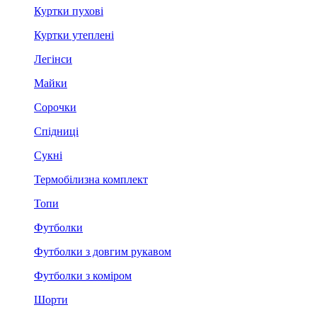
Куртки пухові
Куртки утеплені
Легінси
Майки
Сорочки
Спідниці
Сукні
Термобілизна комплект
Топи
Футболки
Футболки з довгим рукавом
Футболки з коміром
Шорти