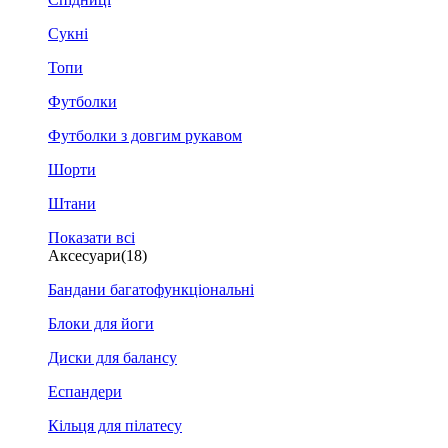
Сукні
Топи
Футболки
Футболки з довгим рукавом
Шорти
Штани
Показати всі
Аксесуари
(18)
Бандани багатофункціональні
Блоки для йоги
Диски для балансу
Еспандери
Кільця для пілатесу