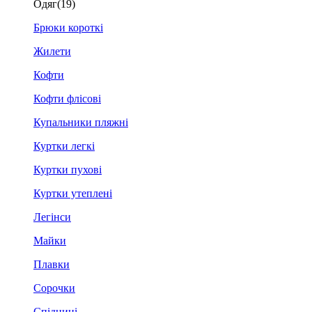
Одяг
(19)
Брюки короткі
Жилети
Кофти
Кофти флісові
Купальники пляжні
Куртки легкі
Куртки пухові
Куртки утеплені
Легінси
Майки
Плавки
Сорочки
Спідниці