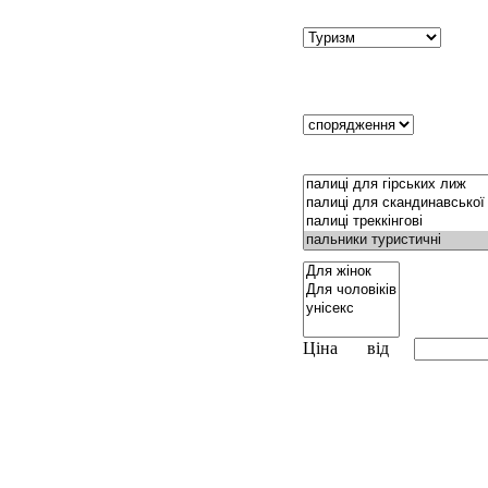
Ціна
від