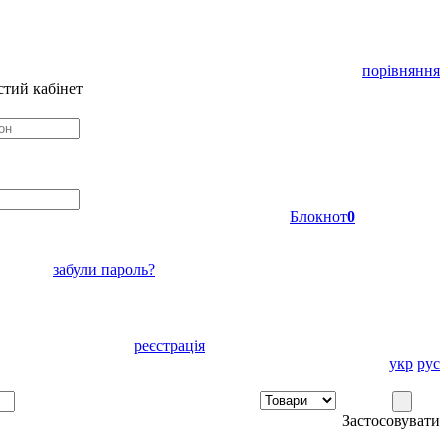
порівняння
тий кабінет
Блокнот
0
забули пароль?
реєстрація
укр
рус
Застосовувати