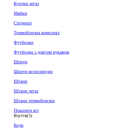
Куртки легкі
Майки
Спідниці
Термобілизна комплект
Футболки
Футболки з довгим рукавом
Шорти
Шорти велосипедні
Штани
Штани легкі
Штани термобілизна
Показати всі
Взуття
(3)
Кеди