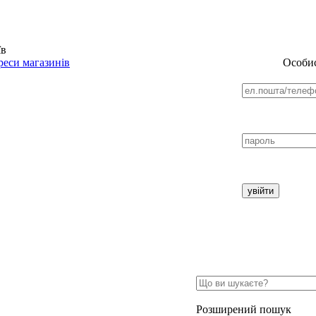
їв
еси магазинів
Особис
Розширений пошук