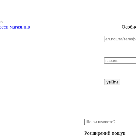
їв
еси магазинів
Особис
Розширений пошук