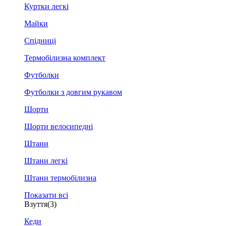
Куртки легкі
Майки
Спідниці
Термобілизна комплект
Футболки
Футболки з довгим рукавом
Шорти
Шорти велосипедні
Штани
Штани легкі
Штани термобілизна
Показати всі
Взуття
(3)
Кеди