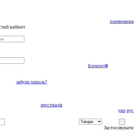
порівняння
тий кабінет
Блокнот
0
забули пароль?
реєстрація
укр
рус
Застосовувати