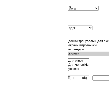
Ціна
від