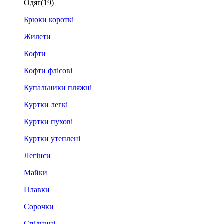
Одяг
(19)
Брюки короткі
Жилети
Кофти
Кофти флісові
Купальники пляжні
Куртки легкі
Куртки пухові
Куртки утеплені
Легінси
Майки
Плавки
Сорочки
Спідниці