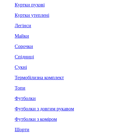
Куртки пухові
Куртки утеплені
Легінси
Майки
Сорочки
Спідниці
Сукні
Термобілизна комплект
Топи
Футболки
Футболки з довгим рукавом
Футболки з коміром
Шорти