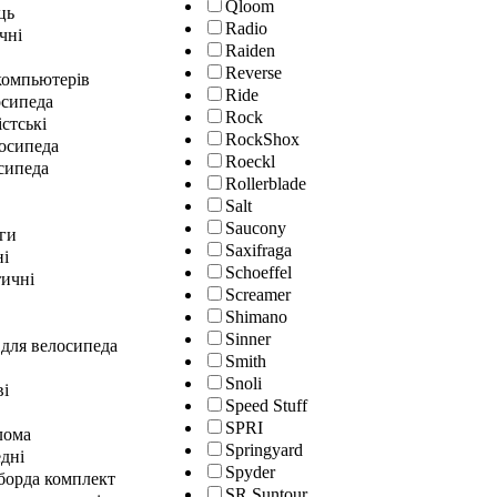
Qloom
ць
Radio
чні
Raiden
Reverse
окомпьютерів
Ride
осипеда
Rock
істські
RockShox
лосипеда
Roeckl
сипеда
Rollerblade
Salt
Saucony
ги
Saxifraga
ні
Schoeffel
ичні
Screamer
Shimano
Sinner
 для велосипеда
Smith
Snoli
ві
Speed Stuff
SPRI
лома
Springyard
дні
Spyder
гборда комплект
SR Suntour