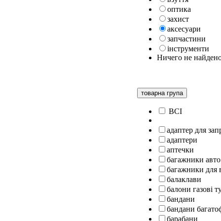
оптика
захист
аксесуари
запчастини
інструменти
Ничего не найден
товарна група
ВСІ
адаптер для за
адаптери
аптечки
багажники авто
багажники для 
балаклави
балони газові т
бандани
бандани багато
барабани