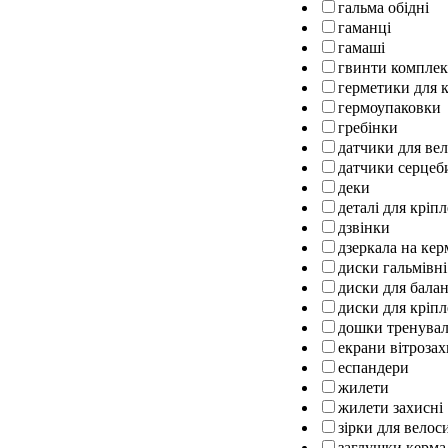
гальма обідні
гаманці
гамаші
гвинти комплек
герметики для к
гермоупаковки
гребінки
датчики для ве
датчики серцеб
деки
деталі для кріп
дзвінки
дзеркала на кер
диски гальмівні
диски для бала
диски для кріпл
дошки тренуваль
екрани вітрозах
еспандери
жилети
жилети захисні
зірки для велос
заглушки керма