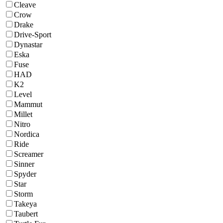
Cleave
Crow
Drake
Drive-Sport
Dynastar
Eska
Fuse
HAD
K2
Level
Mammut
Millet
Nitro
Nordica
Ride
Screamer
Sinner
Spyder
Star
Storm
Takeya
Taubert