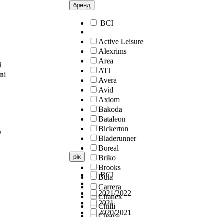
бренд
ВСІ
Active Leisure
Alexrims
Area
і
ATI
ві
Avera
Avid
Axiom
Bakoda
Bataleon
Bickerton
о
Bladerunner
Boreal
рік
Briko
Brooks
ВСІ
Bula
Carrera
2021/2022
Chanex
2021
Chilli
2020/2021
Cleave