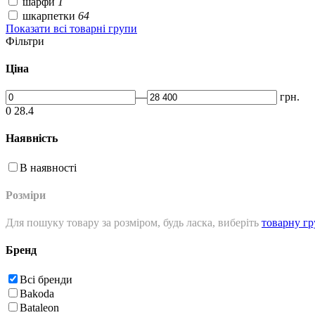
шарфи
1
шкарпетки
64
Показати всі товарні групи
Фільтри
Ціна
—
грн.
0
28.4
Наявність
В наявності
Розміри
Для пошуку товару за розміром, будь ласка, виберіть
товарну г
Бренд
Всі бренди
Bakoda
Bataleon