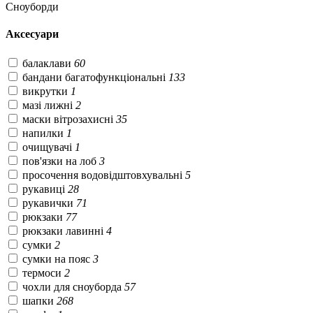
Сноуборди
Аксесуари
балаклави
60
бандани багатофункціональні
133
викрутки
1
мазі лижні
2
маски вітрозахисні
35
напилки
1
очищувачі
1
пов'язки на лоб
3
просочення водовідштовхувальні
5
рукавиці
28
рукавички
71
рюкзаки
77
рюкзаки лавинні
4
сумки
2
сумки на пояс
3
термоси
2
чохли для сноуборда
57
шапки
268