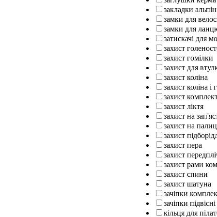
закладки альпін
замки для вело
замки для ланц
затискачі для м
захист голенос
захист гомілки
захист для втул
захист коліна
захист коліна і 
захист комплек
захист ліктя
захист на зап'яс
захист на палиц
захист підборід
захист пера
захист передплі
захист рами ко
захист спини
захист шатуна
зачіпки компле
зачіпки підвісні
кільця для піла