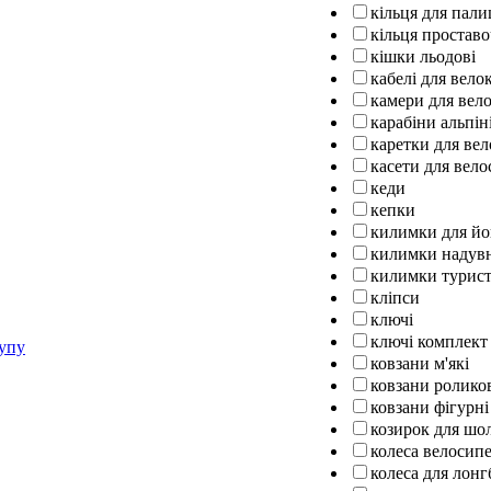
кільця для пали
кільця проставо
кішки льодові
кабелі для вел
камери для вел
карабіни альпін
каретки для ве
касети для вело
кеди
кепки
килимки для йо
килимки надув
килимки турист
кліпси
ключі
ключі комплект
рупу
ковзани м'які
ковзани ролико
ковзани фігурні
козирок для шо
колеса велосипе
колеса для лон