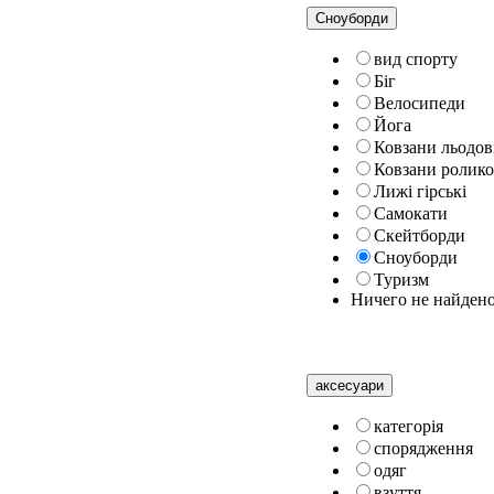
Сноуборди
вид спорту
Біг
Велосипеди
Йога
Ковзани льодов
Ковзани ролико
Лижі гірські
Самокати
Скейтборди
Сноуборди
Туризм
Ничего не найден
аксесуари
категорiя
спорядження
одяг
взуття