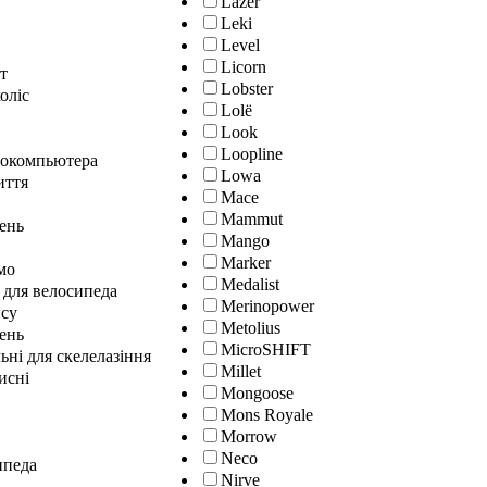
Lazer
Leki
Level
Licorn
т
Lobster
оліс
Lolё
Look
Loopline
локомпьютера
Lowa
иття
Mace
Mammut
лень
Mango
Marker
мо
Medalist
 для велосипеда
Merinopower
нсу
Metolius
ень
MicroSHIFT
ні для скелелазіння
Millet
исні
Mongoose
Mons Royale
Morrow
Neco
ипеда
Nirve