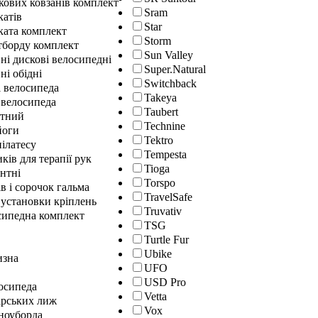
кових ковзанів комплект
Sram
катів
Star
ката комплект
Storm
йтборду комплект
Sun Valley
ні дискові велосипедні
Super.Natural
ні обідні
Switchback
і велосипеда
Takeya
 велосипеда
Taubert
нтний
Technine
йоги
Tektro
ілатесу
Tempesta
ків для терапії рук
Tioga
нтні
Torspo
в і сорочок гальма
TravelSafe
 установки кріплень
Truvativ
сипедна комплект
TSG
Turtle Fur
Ubike
изна
UFO
USD Pro
осипеда
Vetta
ірських лиж
Vox
сноуборда