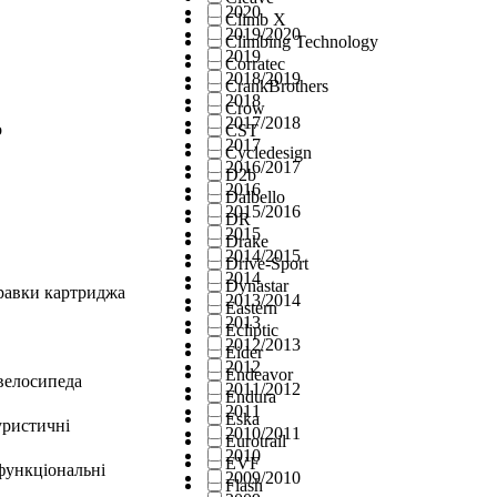
2020
Climb X
2019/2020
Climbing Technology
2019
Corratec
2018/2019
CrankBrothers
2018
Crow
2017/2018
о
CST
2017
Cycledesign
2016/2017
D2b
2016
Dalbello
2015/2016
DR
2015
Drake
2014/2015
Drive-Sport
2014
Dynastar
правки картриджа
2013/2014
Eastern
2013
Ecliptic
2012/2013
Eider
2012
Endeavor
велосипеда
2011/2012
Endura
2011
Eska
уристичні
2010/2011
Eurotrail
2010
EVF
функціональні
2009/2010
Flash