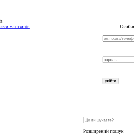
їв
еси магазинів
Особис
Розширений пошук