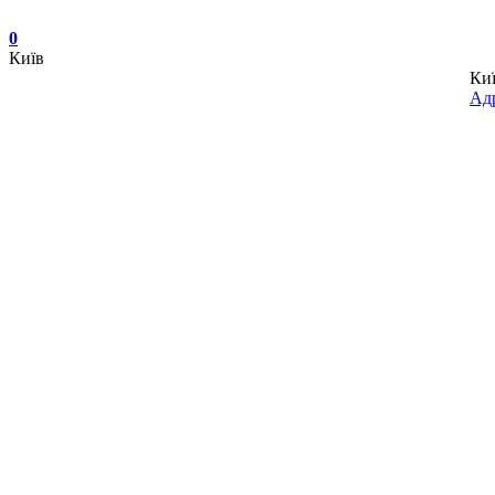
0
Київ
Ки
Адр