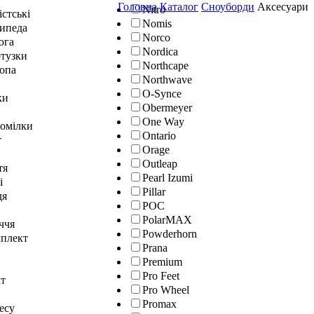
Головна
Каталог
Сноуборди
Аксесуари
Nitro
істські
Nomis
сипеда
Norco
юга
Nordica
отузки
Northcape
топа
Northwave
O-Synce
ки
Obermeyer
One Way
гомілки
Ontario
т
Orage
Outleap
тя
Pearl Izumi
і
Pillar
дя
POC
PolarMAX
ччя
Powderhorn
мплект
Prana
Premium
Pro Feet
кт
Pro Wheel
Promax
тесу