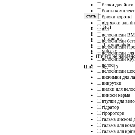
блоки для йоги
болти комплект
стать
брюки короткі
відтяжки альпін
ВСІ
вісі
велосипеди B
Для жінок
велосипеди бег
Для чоловіків
велосипеди гірс
унісекс
велосипеди для
Ничего не найден
велосипеди кру
велосипеди скл
Ціна
від
велосипеди шос
вижимки для л
викрутки
вилки для вело
виноси керма
втулки для вел
гідратор
гіроротори
гальма дискові 
гальма для ковз
гальма для кріп