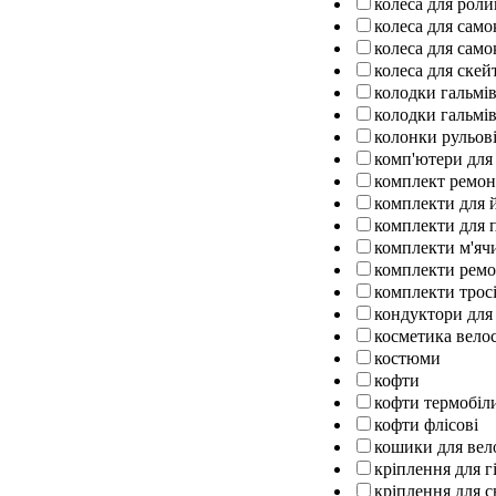
колеса для роли
колеса для само
колеса для само
колеса для ске
колодки гальмів
колодки гальмів
колонки рульов
комп'ютери для
комплект ремо
комплекти для 
комплекти для п
комплекти м'ячи
комплекти ремо
комплекти тросі
кондуктори для
косметика вело
костюми
кофти
кофти термобіл
кофти флісові
кошики для вел
кріплення для г
кріплення для 