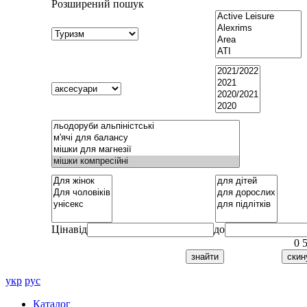
Розширений пошук
Ціна
від
до
0
укр
рус
Каталог