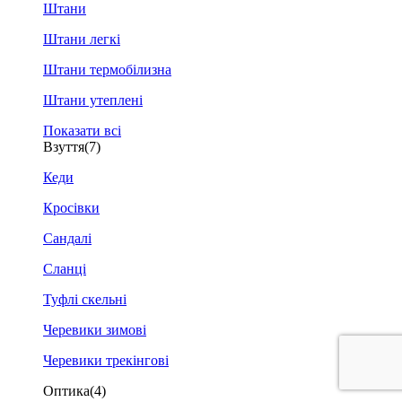
Штани
Штани легкі
Штани термобілизна
Штани утеплені
Показати всі
Взуття
(7)
Кеди
Кросівки
Сандалі
Сланці
Туфлі скельні
Черевики зимові
Черевики трекінгові
Оптика
(4)