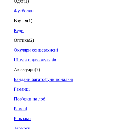
Одяг
(1)
Футболки
Взуття
(1)
Кеди
Оптика
(2)
Окуляри сонцезахисні
Шнурки для окулярів
Аксесуари
(7)
Бандани багатофункціональні
Гаманці
Пов'язки на лоб
Ремені
Рюкзаки
Термоси