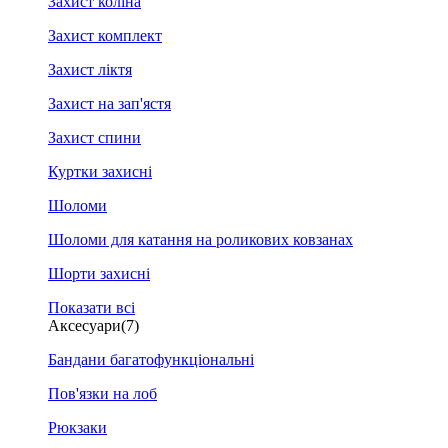
Захист коліна
Захист комплект
Захист ліктя
Захист на зап'ястя
Захист спини
Куртки захисні
Шоломи
Шоломи для катання на роликових ковзанах
Шорти захисні
Показати всі
Аксесуари
(7)
Бандани багатофункціональні
Пов'язки на лоб
Рюкзаки