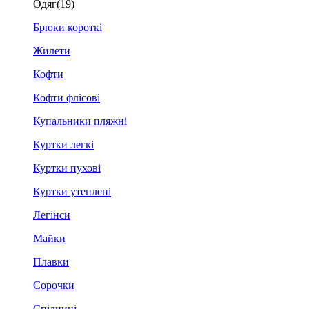
Одяг
(19)
Брюки короткі
Жилети
Кофти
Кофти флісові
Купальники пляжні
Куртки легкі
Куртки пухові
Куртки утеплені
Легінси
Майки
Плавки
Сорочки
Спідниці