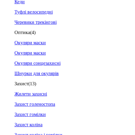
Кеди
Туфлі велосипедні
Черевики трекінгові
Оптика
(4)
Окуляри маски
Окуляри маски
Окуляри сонцезахисні
Шнурки для окулярів
Захист
(13)
Жилети захисні
Захист голеностопа
Захист гомілки
Захист коліна
Захист коліна і гомілки