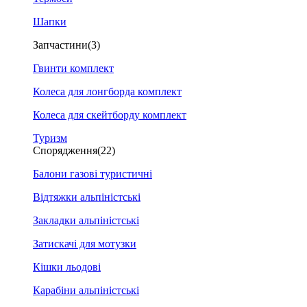
Шапки
Запчастини
(3)
Гвинти комплект
Колеса для лонгборда комплект
Колеса для скейтборду комплект
Туризм
Спорядження
(22)
Балони газові туристичні
Відтяжки альпіністські
Закладки альпіністські
Затискачі для мотузки
Кішки льодові
Карабіни альпіністські