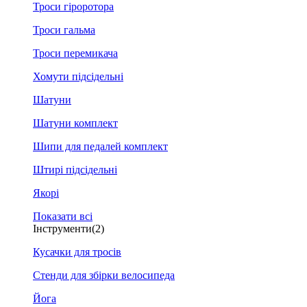
Троси гіроротора
Троси гальма
Троси перемикача
Хомути підсідельні
Шатуни
Шатуни комплект
Шипи для педалей комплект
Штирі підсідельні
Якорі
Показати всі
Інструменти
(2)
Кусачки для тросів
Стенди для збірки велосипеда
Йога