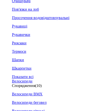
Очищувачі
Пов'язки на лоб
Просочення водовідштовхувальні
Рукавиці
Рукавички
Рюкзаки
Термоси
Шапки
Шкарпетки
Показати всі
Велосипеди
Спорядження
(10)
Велосипеди BMX
Велосипеди беговел
Велосипеди гірські