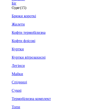
Біг
Одяг
(15)
Брюки короткі
Жилети
Кофти термобілизна
Кофти флісові
Куртки
Куртки вітрозахисні
Легінси
Майки
Спідниці
Сукні
Термобілизна комплект
Топи