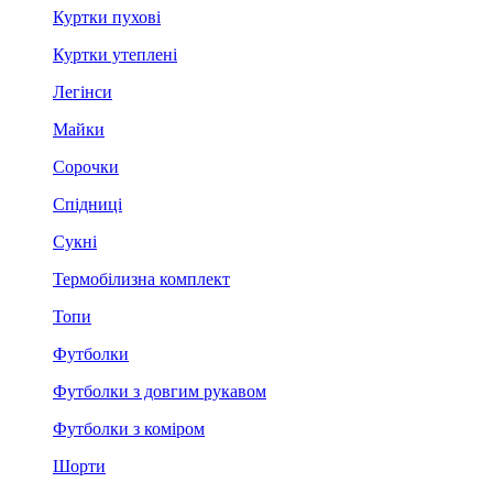
Куртки пухові
Куртки утеплені
Легінси
Майки
Сорочки
Спідниці
Сукні
Термобілизна комплект
Топи
Футболки
Футболки з довгим рукавом
Футболки з коміром
Шорти