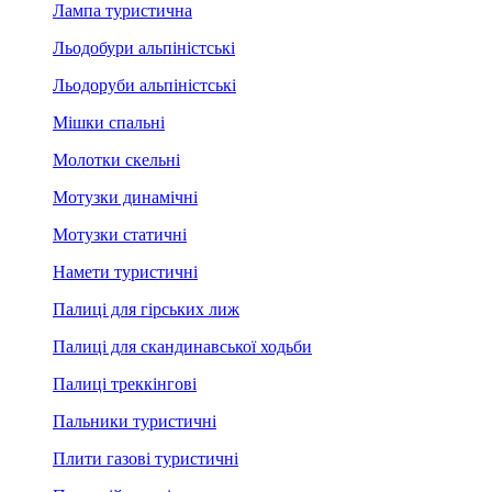
Лампа туристична
Льодобури альпіністські
Льодоруби альпіністські
Мішки спальні
Молотки скельні
Мотузки динамічні
Мотузки статичні
Намети туристичні
Палиці для гірських лиж
Палиці для скандинавської ходьби
Палиці треккінгові
Пальники туристичні
Плити газові туристичні