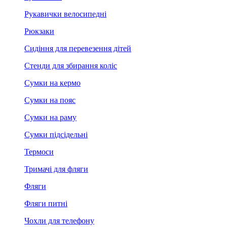
Рукавички велосипедні
Рюкзаки
Сидіння для перевезення дітей
Стенди для збирання коліс
Сумки на кермо
Сумки на пояс
Сумки на раму
Сумки підсідельні
Термоси
Тримачі для фляги
Фляги
Фляги питні
Чохли для телефону