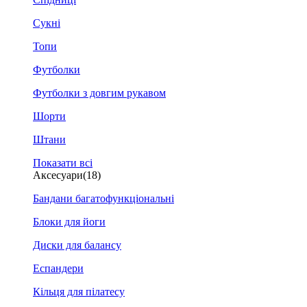
Сукні
Топи
Футболки
Футболки з довгим рукавом
Шорти
Штани
Показати всі
Аксесуари
(18)
Бандани багатофункціональні
Блоки для йоги
Диски для балансу
Еспандери
Кільця для пілатесу