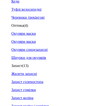
Кеди
Туфлі велосипедні
Черевики трекінгові
Оптика
(4)
Окуляри маски
Окуляри маски
Окуляри сонцезахисні
Шнурки для окулярів
Захист
(13)
Жилети захисні
Захист голеностопа
Захист гомілки
Захист коліна
Захист коліна і гомілки