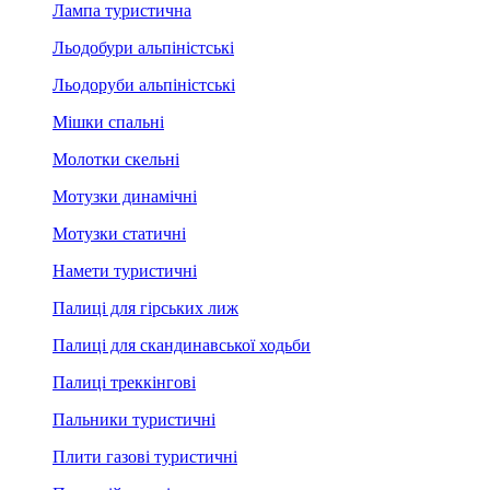
Лампа туристична
Льодобури альпіністські
Льодоруби альпіністські
Мішки спальні
Молотки скельні
Мотузки динамічні
Мотузки статичні
Намети туристичні
Палиці для гірських лиж
Палиці для скандинавської ходьби
Палиці треккінгові
Пальники туристичні
Плити газові туристичні