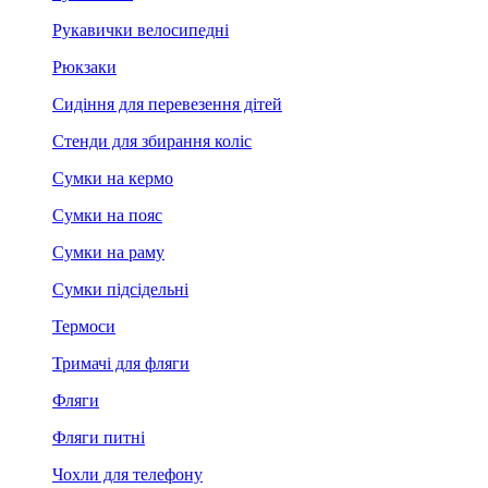
Рукавички велосипедні
Рюкзаки
Сидіння для перевезення дітей
Стенди для збирання коліс
Сумки на кермо
Сумки на пояс
Сумки на раму
Сумки підсідельні
Термоси
Тримачі для фляги
Фляги
Фляги питні
Чохли для телефону