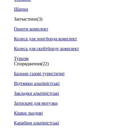
Шапки
Запчастини
(3)
Гвинти комплект
Колеса для лонгборда комплект
Колеса для скейтборду комплект
Туризм
Спорядження
(22)
Балони газові туристичні
Відтяжки альпіністські
Закладки альпіністські
Затискачі для мотузки
Кішки льодові
Карабіни альпіністські