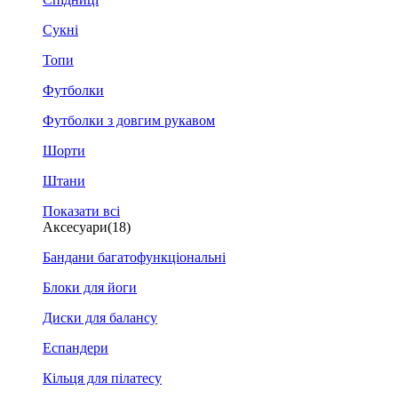
Сукні
Топи
Футболки
Футболки з довгим рукавом
Шорти
Штани
Показати всі
Аксесуари
(18)
Бандани багатофункціональні
Блоки для йоги
Диски для балансу
Еспандери
Кільця для пілатесу