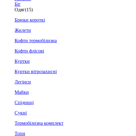
Біг
Одяг
(15)
Брюки короткі
Жилети
Кофти термобілизна
Кофти флісові
Куртки
Куртки вітрозахисні
Легінси
Майки
Спідниці
Сукні
Термобілизна комплект
Топи