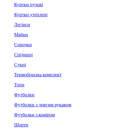
Куртки пухові
Куртки утеплені
Легінси
Майки
Сорочки
Спідниці
Сукні
Термобілизна комплект
Топи
Футболки
Футболки з довгим рукавом
Футболки з коміром
Шорти