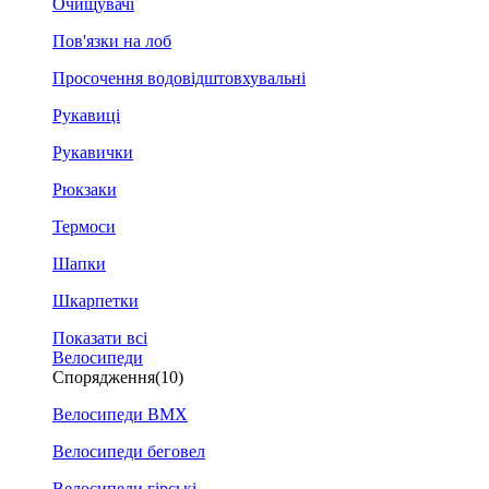
Очищувачі
Пов'язки на лоб
Просочення водовідштовхувальні
Рукавиці
Рукавички
Рюкзаки
Термоси
Шапки
Шкарпетки
Показати всі
Велосипеди
Спорядження
(10)
Велосипеди BMX
Велосипеди беговел
Велосипеди гірські