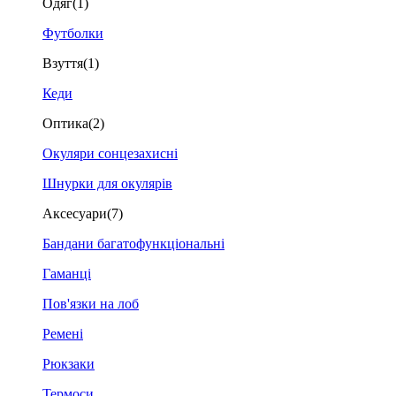
Одяг
(1)
Футболки
Взуття
(1)
Кеди
Оптика
(2)
Окуляри сонцезахисні
Шнурки для окулярів
Аксесуари
(7)
Бандани багатофункціональні
Гаманці
Пов'язки на лоб
Ремені
Рюкзаки
Термоси