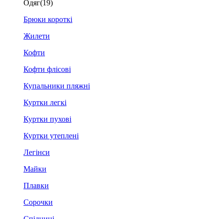
Одяг
(19)
Брюки короткі
Жилети
Кофти
Кофти флісові
Купальники пляжні
Куртки легкі
Куртки пухові
Куртки утеплені
Легінси
Майки
Плавки
Сорочки
Спідниці