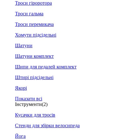
Троси гіроротора
Троси гальма
Троси перемикача
Хомути підсідельні
Шатуни
Шатуни комплект
Шипи для педалей комплект
Штирі підсідельні
Якорі
Показати всі
Інструменти
(2)
Кусачки для тросів
Стенди для збірки велосипеда
Йога