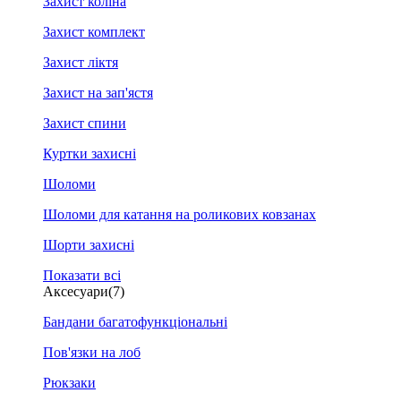
Захист коліна
Захист комплект
Захист ліктя
Захист на зап'ястя
Захист спини
Куртки захисні
Шоломи
Шоломи для катання на роликових ковзанах
Шорти захисні
Показати всі
Аксесуари
(7)
Бандани багатофункціональні
Пов'язки на лоб
Рюкзаки