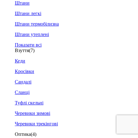
Штани
Штани легкі
Штани термобілизна
Штани утеплені
Показати всі
Взуття
(7)
Кеди
Кросівки
Сандалі
Сланці
Туфлі скельні
Черевики зимові
Черевики трекінгові
Оптика
(4)