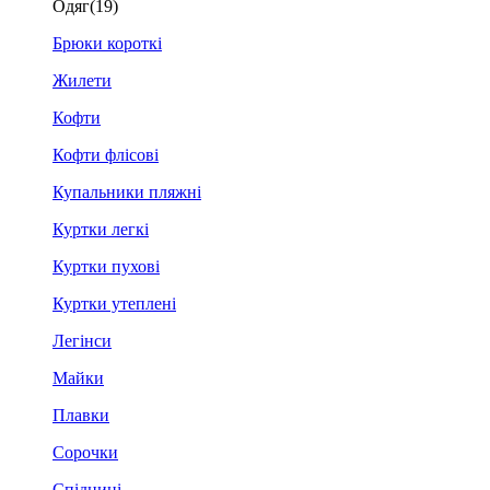
Одяг
(19)
Брюки короткі
Жилети
Кофти
Кофти флісові
Купальники пляжні
Куртки легкі
Куртки пухові
Куртки утеплені
Легінси
Майки
Плавки
Сорочки
Спідниці