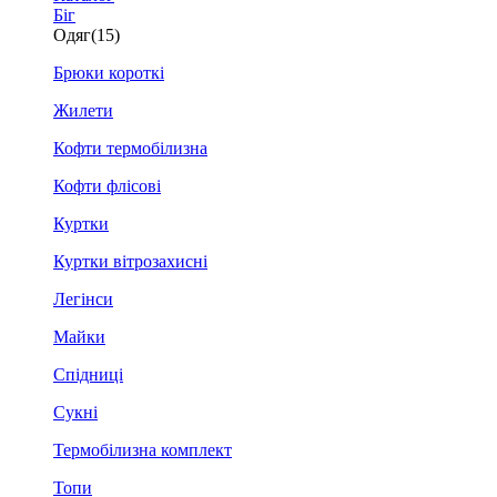
Біг
Одяг
(15)
Брюки короткі
Жилети
Кофти термобілизна
Кофти флісові
Куртки
Куртки вітрозахисні
Легінси
Майки
Спідниці
Сукні
Термобілизна комплект
Топи