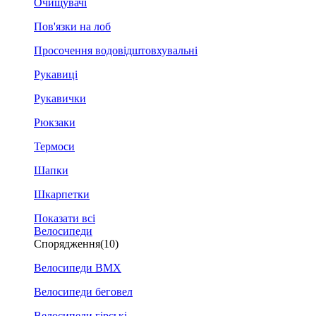
Очищувачі
Пов'язки на лоб
Просочення водовідштовхувальні
Рукавиці
Рукавички
Рюкзаки
Термоси
Шапки
Шкарпетки
Показати всі
Велосипеди
Спорядження
(10)
Велосипеди BMX
Велосипеди беговел
Велосипеди гірські