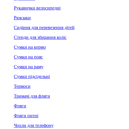
Рукавички велосипедні
Рюкзаки
Сидіння для перевезення дітей
Стенди для збирання коліс
Сумки на кермо
Сумки на пояс
Сумки на раму
Сумки підсідельні
Термоси
Тримачі для фляги
Фляги
Фляги питні
Чохли для телефону