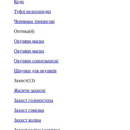
Кеди
Туфлі велосипедні
Черевики трекінгові
Оптика
(4)
Окуляри маски
Окуляри маски
Окуляри сонцезахисні
Шнурки для окулярів
Захист
(13)
Жилети захисні
Захист голеностопа
Захист гомілки
Захист коліна
Захист коліна і гомілки