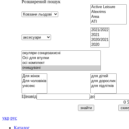
Розширений пошук
Ціна
від
до
0
укр
рус
Каталог