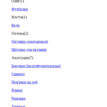
Одяг
(1)
Футболки
Взуття
(1)
Кеди
Оптика
(2)
Окуляри сонцезахисні
Шнурки для окулярів
Аксесуари
(7)
Бандани багатофункціональні
Гаманці
Пов'язки на лоб
Ремені
Рюкзаки
Термоси