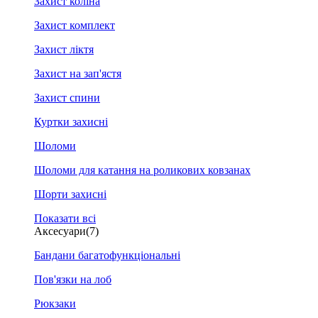
Захист коліна
Захист комплект
Захист ліктя
Захист на зап'ястя
Захист спини
Куртки захисні
Шоломи
Шоломи для катання на роликових ковзанах
Шорти захисні
Показати всі
Аксесуари
(7)
Бандани багатофункціональні
Пов'язки на лоб
Рюкзаки