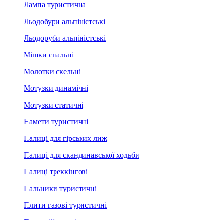
Лампа туристична
Льодобури альпіністські
Льодоруби альпіністські
Мішки спальні
Молотки скельні
Мотузки динамічні
Мотузки статичні
Намети туристичні
Палиці для гірських лиж
Палиці для скандинавської ходьби
Палиці треккінгові
Пальники туристичні
Плити газові туристичні