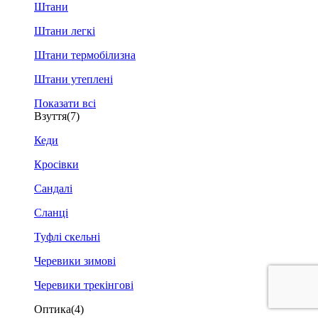
Штани
Штани легкі
Штани термобілизна
Штани утеплені
Показати всі
Взуття
(7)
Кеди
Кросівки
Сандалі
Сланці
Туфлі скельні
Черевики зимові
Черевики трекінгові
Оптика
(4)