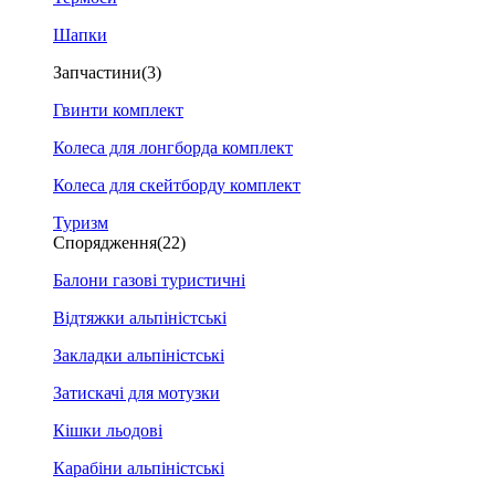
Шапки
Запчастини
(3)
Гвинти комплект
Колеса для лонгборда комплект
Колеса для скейтборду комплект
Туризм
Спорядження
(22)
Балони газові туристичні
Відтяжки альпіністські
Закладки альпіністські
Затискачі для мотузки
Кішки льодові
Карабіни альпіністські