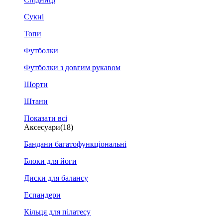
Сукні
Топи
Футболки
Футболки з довгим рукавом
Шорти
Штани
Показати всі
Аксесуари
(18)
Бандани багатофункціональні
Блоки для йоги
Диски для балансу
Еспандери
Кільця для пілатесу