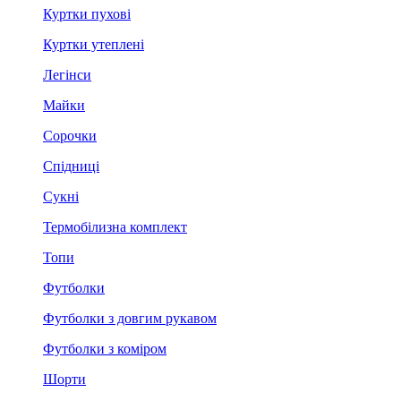
Куртки пухові
Куртки утеплені
Легінси
Майки
Сорочки
Спідниці
Сукні
Термобілизна комплект
Топи
Футболки
Футболки з довгим рукавом
Футболки з коміром
Шорти