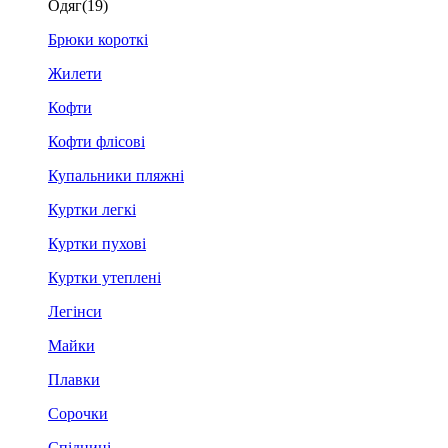
Одяг
(19)
Брюки короткі
Жилети
Кофти
Кофти флісові
Купальники пляжні
Куртки легкі
Куртки пухові
Куртки утеплені
Легінси
Майки
Плавки
Сорочки
Спідниці