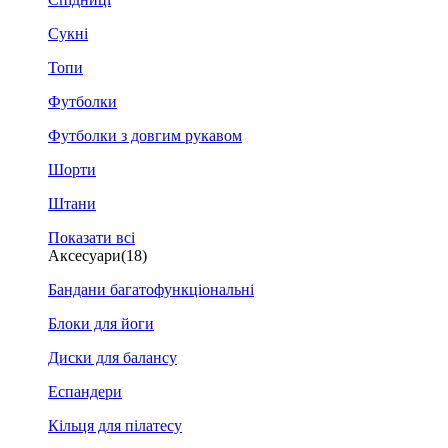
Сукні
Топи
Футболки
Футболки з довгим рукавом
Шорти
Штани
Показати всі
Аксесуари
(18)
Бандани багатофункціональні
Блоки для йоги
Диски для балансу
Еспандери
Кільця для пілатесу