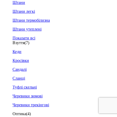
Штани
Штани легкі
Штани термобілизна
Штани утеплені
Показати всі
Взуття
(7)
Кеди
Кросівки
Сандалі
Сланці
Туфлі скельні
Черевики зимові
Черевики трекінгові
Оптика
(4)