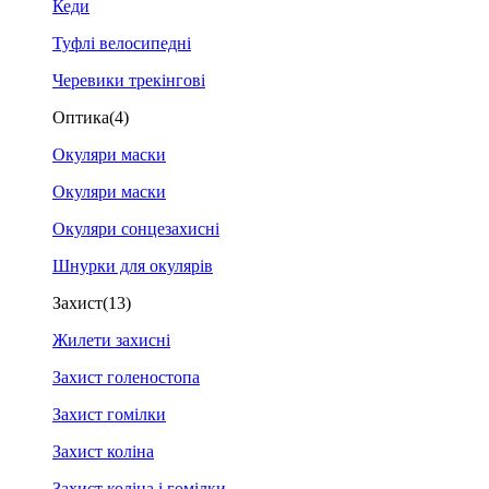
Кеди
Туфлі велосипедні
Черевики трекінгові
Оптика
(4)
Окуляри маски
Окуляри маски
Окуляри сонцезахисні
Шнурки для окулярів
Захист
(13)
Жилети захисні
Захист голеностопа
Захист гомілки
Захист коліна
Захист коліна і гомілки