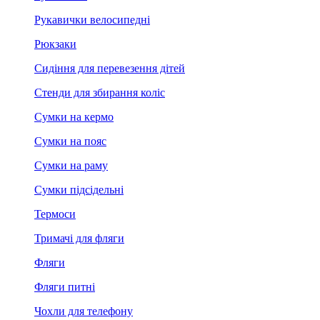
Рукавички велосипедні
Рюкзаки
Сидіння для перевезення дітей
Стенди для збирання коліс
Сумки на кермо
Сумки на пояс
Сумки на раму
Сумки підсідельні
Термоси
Тримачі для фляги
Фляги
Фляги питні
Чохли для телефону