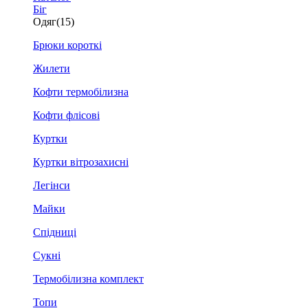
Біг
Одяг
(15)
Брюки короткі
Жилети
Кофти термобілизна
Кофти флісові
Куртки
Куртки вітрозахисні
Легінси
Майки
Спідниці
Сукні
Термобілизна комплект
Топи