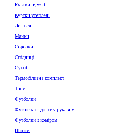
Куртки пухові
Куртки утеплені
Легінси
Майки
Сорочки
Спідниці
Сукні
Термобілизна комплект
Топи
Футболки
Футболки з довгим рукавом
Футболки з коміром
Шорти