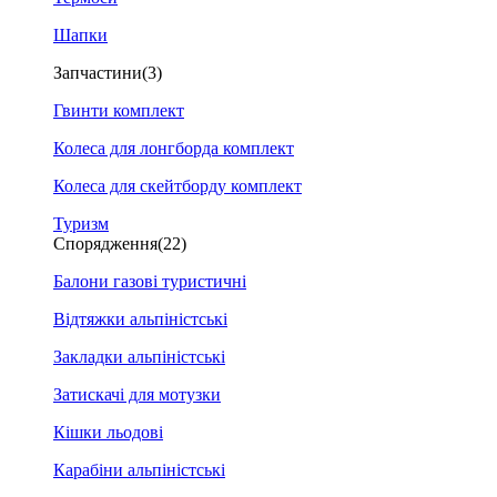
Шапки
Запчастини
(3)
Гвинти комплект
Колеса для лонгборда комплект
Колеса для скейтборду комплект
Туризм
Спорядження
(22)
Балони газові туристичні
Відтяжки альпіністські
Закладки альпіністські
Затискачі для мотузки
Кішки льодові
Карабіни альпіністські