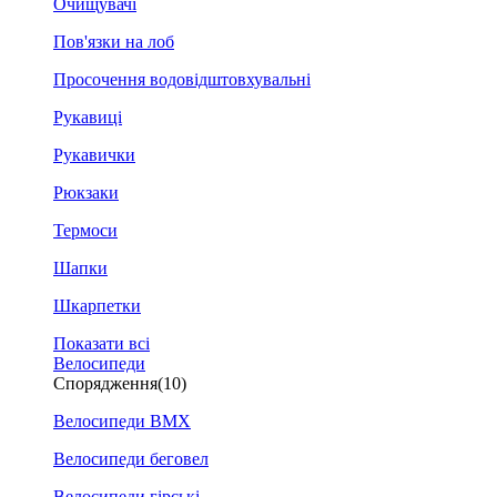
Очищувачі
Пов'язки на лоб
Просочення водовідштовхувальні
Рукавиці
Рукавички
Рюкзаки
Термоси
Шапки
Шкарпетки
Показати всі
Велосипеди
Спорядження
(10)
Велосипеди BMX
Велосипеди беговел
Велосипеди гірські