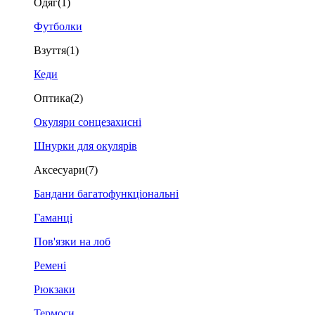
Одяг
(1)
Футболки
Взуття
(1)
Кеди
Оптика
(2)
Окуляри сонцезахисні
Шнурки для окулярів
Аксесуари
(7)
Бандани багатофункціональні
Гаманці
Пов'язки на лоб
Ремені
Рюкзаки
Термоси