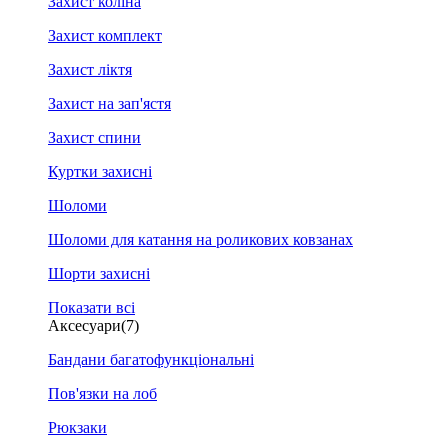
Захист коліна
Захист комплект
Захист ліктя
Захист на зап'ястя
Захист спини
Куртки захисні
Шоломи
Шоломи для катання на роликових ковзанах
Шорти захисні
Показати всі
Аксесуари
(7)
Бандани багатофункціональні
Пов'язки на лоб
Рюкзаки