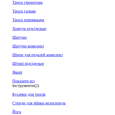
Троси гіроротора
Троси гальма
Троси перемикача
Хомути підсідельні
Шатуни
Шатуни комплект
Шипи для педалей комплект
Штирі підсідельні
Якорі
Показати всі
Інструменти
(2)
Кусачки для тросів
Стенди для збірки велосипеда
Йога