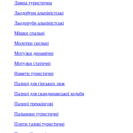
Лампа туристична
Льодобури альпіністські
Льодоруби альпіністські
Мішки спальні
Молотки скельні
Мотузки динамічні
Мотузки статичні
Намети туристичні
Палиці для гірських лиж
Палиці для скандинавської ходьби
Палиці треккінгові
Пальники туристичні
Плити газові туристичні