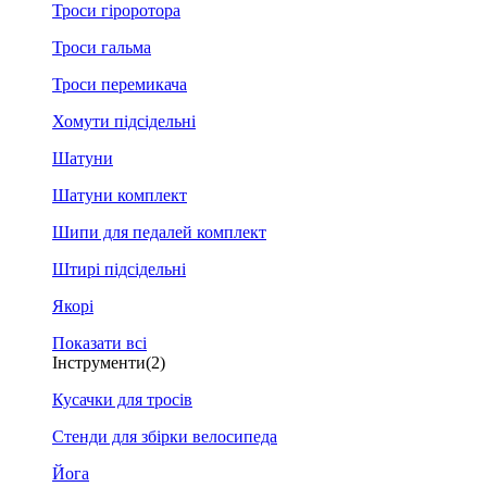
Троси гіроротора
Троси гальма
Троси перемикача
Хомути підсідельні
Шатуни
Шатуни комплект
Шипи для педалей комплект
Штирі підсідельні
Якорі
Показати всі
Інструменти
(2)
Кусачки для тросів
Стенди для збірки велосипеда
Йога