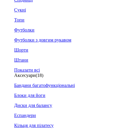
Сукні
Топи
Футболки
Футболки з довгим рукавом
Шорти
Штани
Показати всі
Аксесуари
(18)
Бандани багатофункціональні
Блоки для йоги
Диски для балансу
Еспандери
Кільця для пілатесу