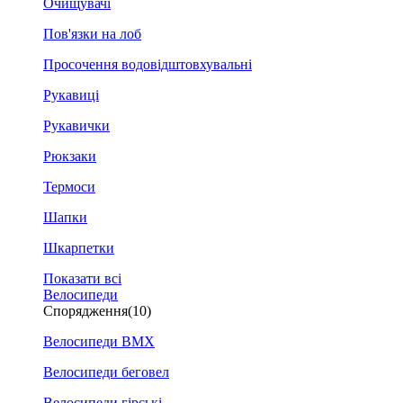
Очищувачі
Пов'язки на лоб
Просочення водовідштовхувальні
Рукавиці
Рукавички
Рюкзаки
Термоси
Шапки
Шкарпетки
Показати всі
Велосипеди
Спорядження
(10)
Велосипеди BMX
Велосипеди беговел
Велосипеди гірські