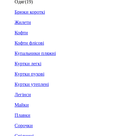
Одяг
(19)
Брюки короткі
Жилети
Кофти
Кофти флісові
Купальники пляжні
Куртки легкі
Куртки пухові
Куртки утеплені
Легінси
Майки
Плавки
Сорочки
Спідниці