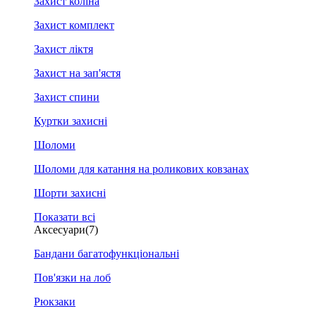
Захист коліна
Захист комплект
Захист ліктя
Захист на зап'ястя
Захист спини
Куртки захисні
Шоломи
Шоломи для катання на роликових ковзанах
Шорти захисні
Показати всі
Аксесуари
(7)
Бандани багатофункціональні
Пов'язки на лоб
Рюкзаки