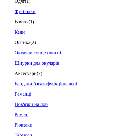
Одяг
(1)
Футболки
Взуття
(1)
Кеди
Оптика
(2)
Окуляри сонцезахисні
Шнурки для окулярів
Аксесуари
(7)
Бандани багатофункціональні
Гаманці
Пов'язки на лоб
Ремені
Рюкзаки
Термоси