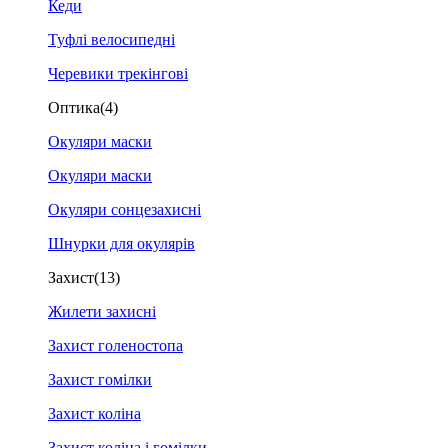
Кеди
Туфлі велосипедні
Черевики трекінгові
Оптика
(4)
Окуляри маски
Окуляри маски
Окуляри сонцезахисні
Шнурки для окулярів
Захист
(13)
Жилети захисні
Захист голеностопа
Захист гомілки
Захист коліна
Захист коліна і гомілки