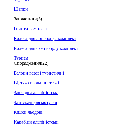
Шапки
Запчастини
(3)
Гвинти комплект
Колеса для лонгборда комплект
Колеса для скейтборду комплект
Туризм
Спорядження
(22)
Балони газові туристичні
Відтяжки альпіністські
Закладки альпіністські
Затискачі для мотузки
Кішки льодові
Карабіни альпіністські