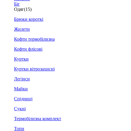
Біг
Одяг
(15)
Брюки короткі
Жилети
Кофти термобілизна
Кофти флісові
Куртки
Куртки вітрозахисні
Легінси
Майки
Спідниці
Сукні
Термобілизна комплект
Топи