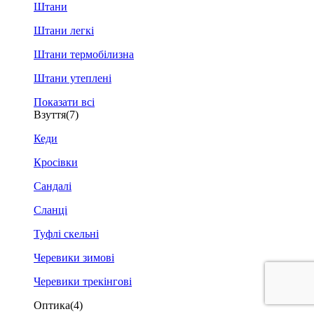
Штани
Штани легкі
Штани термобілизна
Штани утеплені
Показати всі
Взуття
(7)
Кеди
Кросівки
Сандалі
Сланці
Туфлі скельні
Черевики зимові
Черевики трекінгові
Оптика
(4)