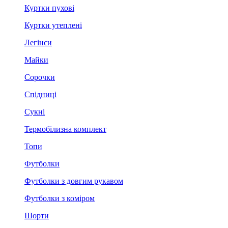
Куртки пухові
Куртки утеплені
Легінси
Майки
Сорочки
Спідниці
Сукні
Термобілизна комплект
Топи
Футболки
Футболки з довгим рукавом
Футболки з коміром
Шорти