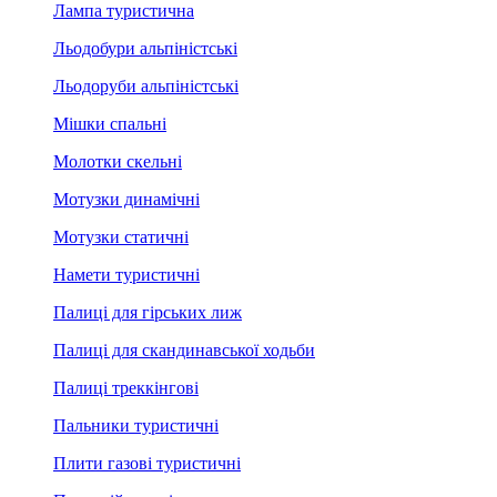
Лампа туристична
Льодобури альпіністські
Льодоруби альпіністські
Мішки спальні
Молотки скельні
Мотузки динамічні
Мотузки статичні
Намети туристичні
Палиці для гірських лиж
Палиці для скандинавської ходьби
Палиці треккінгові
Пальники туристичні
Плити газові туристичні