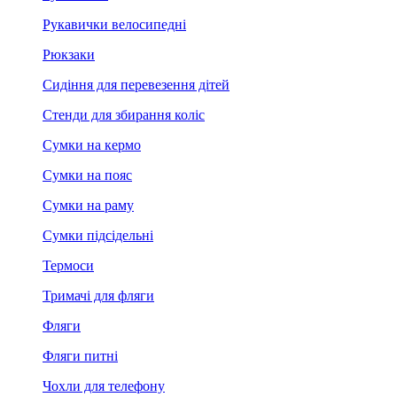
Рукавички велосипедні
Рюкзаки
Сидіння для перевезення дітей
Стенди для збирання коліс
Сумки на кермо
Сумки на пояс
Сумки на раму
Сумки підсідельні
Термоси
Тримачі для фляги
Фляги
Фляги питні
Чохли для телефону