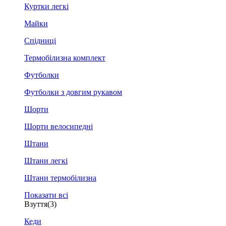
Куртки легкі
Майки
Спідниці
Термобілизна комплект
Футболки
Футболки з довгим рукавом
Шорти
Шорти велосипедні
Штани
Штани легкі
Штани термобілизна
Показати всі
Взуття
(3)
Кеди