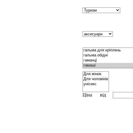
Ціна
від