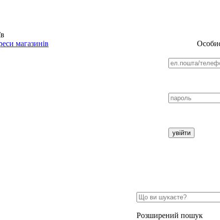
їв
еси магазинів
Особис
Розширений пошук