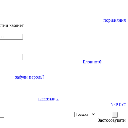
порівняння
тий кабінет
Блокнот
0
забули пароль?
реєстрація
укр
рус
Застосовувати