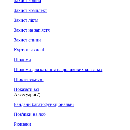
Захист коліна
Захист комплект
Захист ліктя
Захист на зап'ястя
Захист спини
Куртки захисні
Шоломи
Шоломи для катання на роликових ковзанах
Шорти захисні
Показати всі
Аксесуари
(7)
Бандани багатофункціональні
Пов'язки на лоб
Рюкзаки