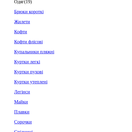
Одяг
(19)
Брюки короткі
Жилети
Кофти
Кофти флісові
Купальники пляжні
Куртки легкі
Куртки пухові
Куртки утеплені
Легінси
Майки
Плавки
Сорочки
Спідниці