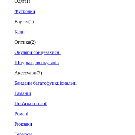
Одяг
(1)
Футболки
Взуття
(1)
Кеди
Оптика
(2)
Окуляри сонцезахисні
Шнурки для окулярів
Аксесуари
(7)
Бандани багатофункціональні
Гаманці
Пов'язки на лоб
Ремені
Рюкзаки
Термоси