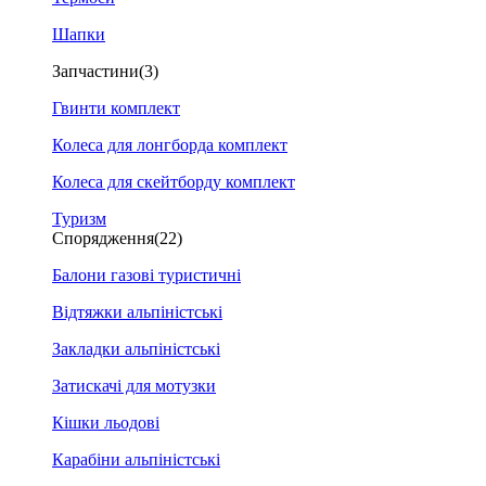
Шапки
Запчастини
(3)
Гвинти комплект
Колеса для лонгборда комплект
Колеса для скейтборду комплект
Туризм
Спорядження
(22)
Балони газові туристичні
Відтяжки альпіністські
Закладки альпіністські
Затискачі для мотузки
Кішки льодові
Карабіни альпіністські