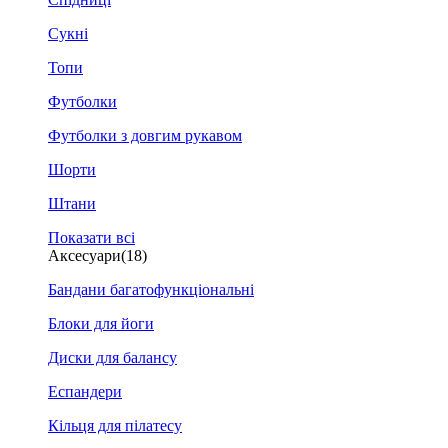
Сукні
Топи
Футболки
Футболки з довгим рукавом
Шорти
Штани
Показати всі
Аксесуари
(18)
Бандани багатофункціональні
Блоки для йоги
Диски для балансу
Еспандери
Кільця для пілатесу