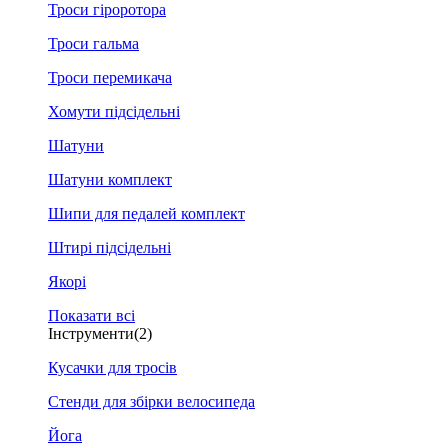
Троси гіроротора
Троси гальма
Троси перемикача
Хомути підсідельні
Шатуни
Шатуни комплект
Шипи для педалей комплект
Штирі підсідельні
Якорі
Показати всі
Інструменти
(2)
Кусачки для тросів
Стенди для збірки велосипеда
Йога