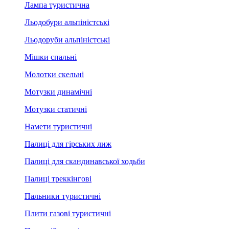
Лампа туристична
Льодобури альпіністські
Льодоруби альпіністські
Мішки спальні
Молотки скельні
Мотузки динамічні
Мотузки статичні
Намети туристичні
Палиці для гірських лиж
Палиці для скандинавської ходьби
Палиці треккінгові
Пальники туристичні
Плити газові туристичні