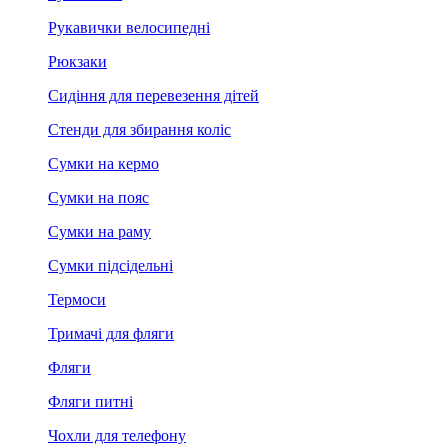
Рукавички велосипедні
Рюкзаки
Сидіння для перевезення дітей
Стенди для збирання коліс
Сумки на кермо
Сумки на пояс
Сумки на раму
Сумки підсідельні
Термоси
Тримачі для фляги
Фляги
Фляги питні
Чохли для телефону