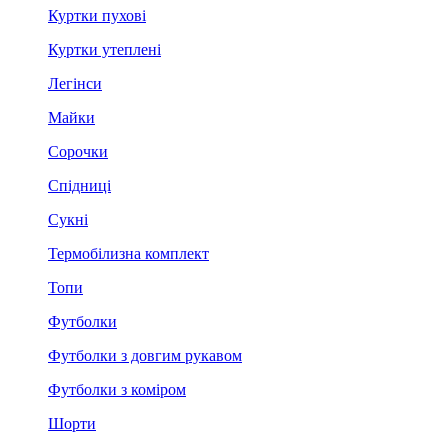
Куртки пухові
Куртки утеплені
Легінси
Майки
Сорочки
Спідниці
Сукні
Термобілизна комплект
Топи
Футболки
Футболки з довгим рукавом
Футболки з коміром
Шорти