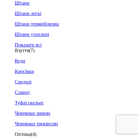
Штани
Штани легкі
Штани термобілизна
Штани утеплені
Показати всі
Взуття
(7)
Кеди
Кросівки
Сандалі
Сланці
Туфлі скельні
Черевики зимові
Черевики трекінгові
Оптика
(4)