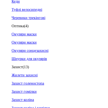
Кеди
Туфлі велосипедні
Черевики трекінгові
Оптика
(4)
Окуляри маски
Окуляри маски
Окуляри сонцезахисні
Шнурки для окулярів
Захист
(13)
Жилети захисні
Захист голеностопа
Захист гомілки
Захист коліна
Захист коліна і гомілки