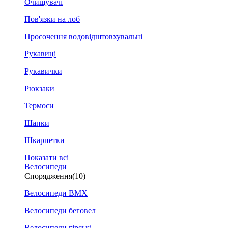
Очищувачі
Пов'язки на лоб
Просочення водовідштовхувальні
Рукавиці
Рукавички
Рюкзаки
Термоси
Шапки
Шкарпетки
Показати всі
Велосипеди
Спорядження
(10)
Велосипеди BMX
Велосипеди беговел
Велосипеди гірські