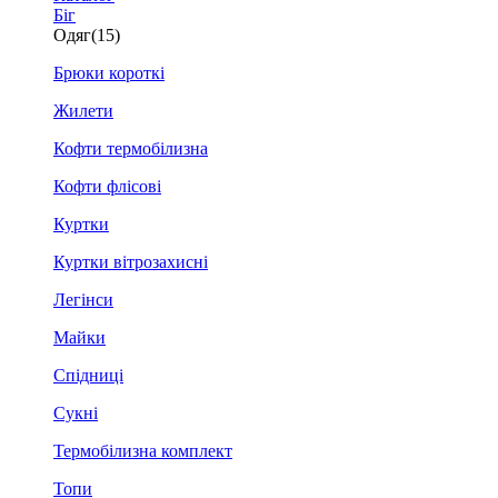
Біг
Одяг
(15)
Брюки короткі
Жилети
Кофти термобілизна
Кофти флісові
Куртки
Куртки вітрозахисні
Легінси
Майки
Спідниці
Сукні
Термобілизна комплект
Топи