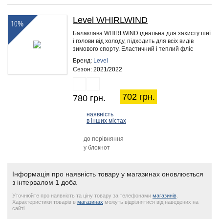
Level WHIRLWIND
10%
Балаклава WHIRLWIND ідеальна для захисту шиї
і голови від холоду, підходить для всіх видів
зимового спорту. Еластичний і теплий фліс
ефективно зберігає тепло.…
Бренд:
Level
Сезон:
2021/2022
702 грн.
780 грн.
наявність
в інших містах
до порівняння
у блокнот
Інформація про наявність товару у магазинах оновлюється
з інтервалом 1 доба
Уточнюйте про наявність та ціну товару за телефонами
магазинів
.
Характеристики товарів в
магазинах
можуть відрізнятися від наведених на
сайті