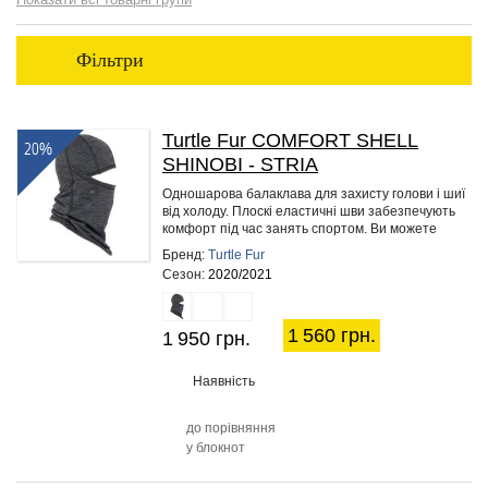
Фільтри
Turtle Fur COMFORT SHELL
20%
SHINOBI - STRIA
Одношарова балаклава для захисту голови і шиї
від холоду. Плоскі еластичні шви забезпечують
комфорт під час занять спортом. Ви можете
носити її під шапку,…
Бренд:
Turtle Fur
Сезон:
2020/2021
1 560 грн.
1 950 грн.
Наявність
до порівняння
у блокнот