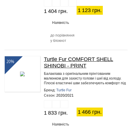
1 123 грн.
1 404 грн.
Наявність
до порівняння
у блокнот
Turtle Fur COMFORT SHELL
20%
SHINOBI - PRINT
Балаклава з оригінальним прінтованим
малюнком для захисту голови і шиї від холоду.
Плоскі еластичні шви забезпечують комфорт під
час занять спортом. Ви можете…
Бренд:
Turtle Fur
Сезон:
2020/2021
1 466 грн.
1 833 грн.
Наявність