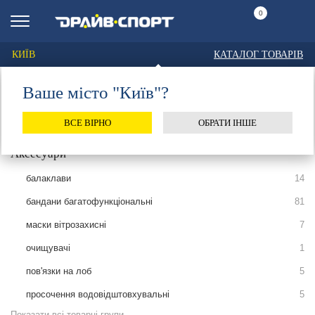
0
КИЇВ
КАТАЛОГ ТОВАРІВ
Ваше місто "Київ"?
Головна
Каталог
Біг
Аксесуари
БАЛАКЛАВИ
ВСЕ ВІРНО
ОБРАТИ ІНШЕ
Аксесуари
балаклави
14
бандани багатофункціональні
81
маски вітрозахисні
7
очищувачі
1
пов'язки на лоб
5
просочення водовідштовхувальні
5
Показати всі товарні групи