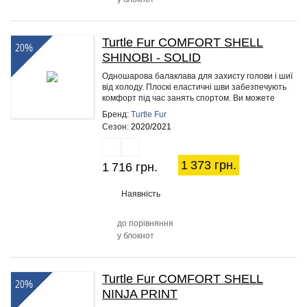
Turtle Fur COMFORT SHELL
20%
SHINOBI - SOLID
Одношарова балаклава для захисту голови і шиї
від холоду. Плоскі еластичні шви забезпечують
комфорт під час занять спортом. Ви можете
носити її під шапку,…
Бренд:
Turtle Fur
Сезон:
2020/2021
1 373 грн.
1 716 грн.
Наявність
до порівняння
у блокнот
Turtle Fur COMFORT SHELL
20%
NINJA PRINT