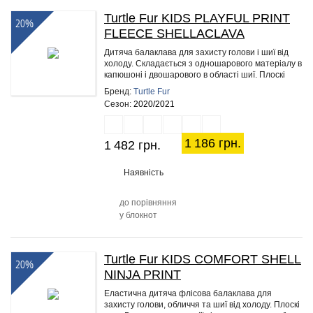
Turtle Fur KIDS PLAYFUL PRINT
20%
FLEECE SHELLACLAVA
Дитяча балаклава для захисту голови і шиї від
холоду. Складається з одношарового матеріалу в
капюшоні і двошарового в області шиї. Плоскі
еластичні шви…
Бренд:
Turtle Fur
Сезон:
2020/2021
1 186 грн.
1 482 грн.
Наявність
до порівняння
у блокнот
Turtle Fur KIDS COMFORT SHELL
20%
NINJA PRINT
Еластична дитяча флісова балаклава для
захисту голови, обличчя та шиї від холоду. Плоскі