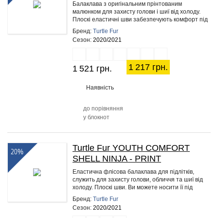
Балаклава з оригінальним прінтованим
малюнком для захисту голови і шиї від холоду.
Плоскі еластичні шви забезпечують комфорт під
час занять спортом. Ви можете…
Бренд:
Turtle Fur
Сезон:
2020/2021
1 217 грн.
1 521 грн.
Наявність
до порівняння
у блокнот
Turtle Fur YOUTH COMFORT
20%
SHELL NINJA - PRINT
Еластична флісова балаклава для підлітків,
служить для захисту голови, обличчя та шиї від
холоду. Плоскі шви. Ви можете носити її під
шапку, шолом або…
Бренд:
Turtle Fur
Сезон:
2020/2021