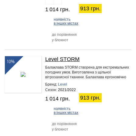
913 грн.
1 014 грн.
наявність
в інших містах
до порівняння
у блокнот
Level STORM
10%
Балаклава STORM створена для екстремальних
погодних умов. Виготовлена ​​з щільної
вітрозахисної тканини. Балаклава ергономічно
скроєна, має плоскі шви, завдяки…
Бренд:
Level
Сезон:
2021/2022
913 грн.
1 014 грн.
наявність
в інших містах
до порівняння
у блокнот