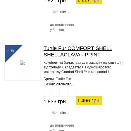
1 521 грн.
Наявність
до порівняння
у блокнот
Turtle Fur COMFORT SHELL
20%
SHELLACLAVA - PRINT
Комфортна балаклава для захисту голови і шиї
від холоду. Складається з одношарового
матеріалу Comfort Shell ™ в капюшоні і
двошарового Comfort Shell ™ з…
Бренд:
Turtle Fur
Сезон:
2020/2021
1 466 грн.
1 833 грн.
Наявність
до порівняння
у блокнот