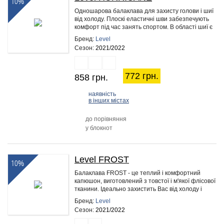
10%
Одношарова балаклава для захисту голови і шиї
від холоду. Плоскі еластичні шви забезпечують
комфорт під час занять спортом. В області шиї є
додаткова тепла…
Бренд:
Level
Сезон:
2021/2022
772 грн.
858 грн.
наявність
в інших містах
до порівняння
у блокнот
Level FROST
10%
Балаклава FROST - це теплий і комфортний
капюшон, виготовлений з товстої і м'якої флісової
тканини. Ідеально захистить Вас від холоду і
вітру. Підходить для…
Бренд:
Level
Сезон:
2021/2022