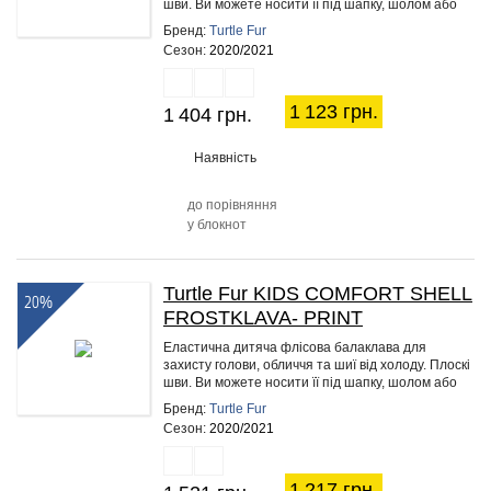
шви. Ви можете носити її під шапку, шолом або
самостійно. Підходить…
Бренд:
Turtle Fur
Сезон:
2020/2021
1 123 грн.
1 404 грн.
Наявність
до порівняння
у блокнот
Turtle Fur KIDS COMFORT SHELL
20%
FROSTKLAVA- PRINT
Еластична дитяча флісова балаклава для
захисту голови, обличчя та шиї від холоду. Плоскі
шви. Ви можете носити її під шапку, шолом або
самостійно. Підходить…
Бренд:
Turtle Fur
Сезон:
2020/2021
1 217 грн.