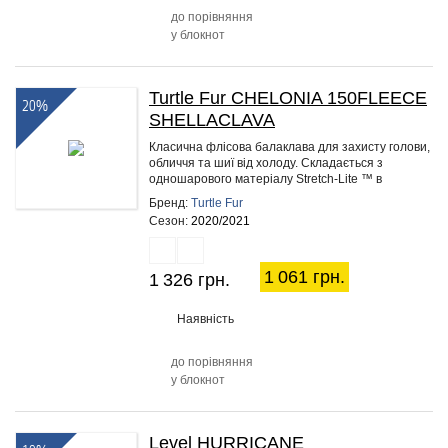
до порівняння
у блокнот
Turtle Fur CHELONIA 150FLEECE
20%
SHELLACLAVA
Класична флісова балаклава для захисту голови,
обличчя та шиї від холоду. Складається з
одношарового матеріалу Stretch-Lite ™ в
повітропроникному капюшоні і…
Бренд:
Turtle Fur
Сезон:
2020/2021
1 061 грн.
1 326 грн.
Наявність
до порівняння
у блокнот
Level HURRICANE