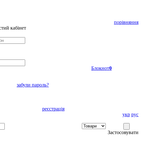
порівняння
тий кабінет
Блокнот
0
забули пароль?
реєстрація
укр
рус
Застосовувати