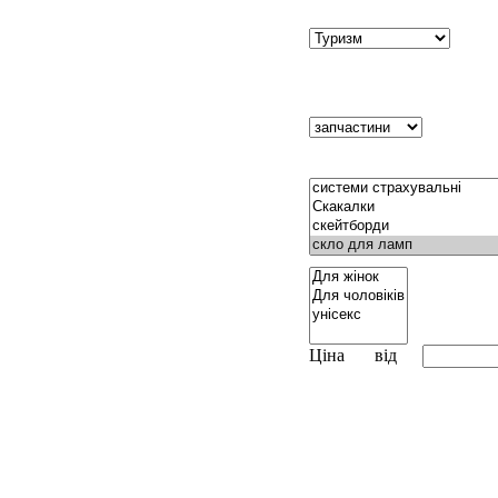
Ціна
від