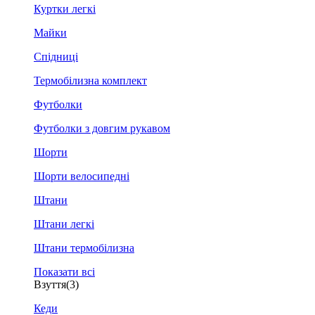
Куртки легкі
Майки
Спідниці
Термобілизна комплект
Футболки
Футболки з довгим рукавом
Шорти
Шорти велосипедні
Штани
Штани легкі
Штани термобілизна
Показати всі
Взуття
(3)
Кеди