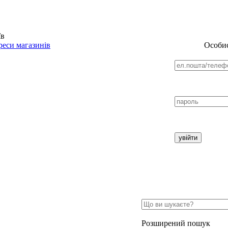
їв
еси магазинів
Особис
Розширений пошук