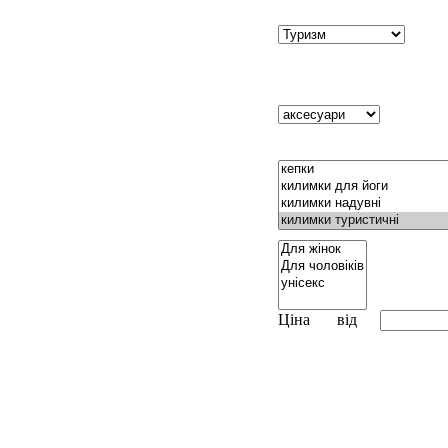
Ціна
від