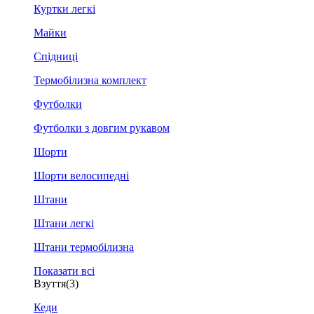
Куртки легкі
Майки
Спідниці
Термобілизна комплект
Футболки
Футболки з довгим рукавом
Шорти
Шорти велосипедні
Штани
Штани легкі
Штани термобілизна
Показати всі
Взуття
(3)
Кеди