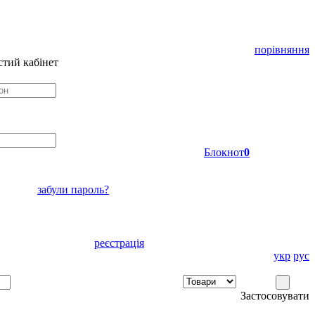
порівняння
тий кабінет
Блокнот
0
забули пароль?
реєстрація
укр
рус
Застосовувати