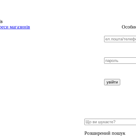
їв
еси магазинів
Особис
Розширений пошук