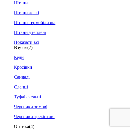
Штани
Штани легкі
Штани термобілизна
Штани утеплені
Показати всі
Взуття
(7)
Кеди
Кросівки
Сандалі
Сланці
Туфлі скельні
Черевики зимові
Черевики трекінгові
Оптика
(4)