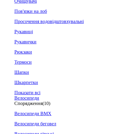
Очищувачі
Пов'язки на лоб
Просочення водовідштовхувальні
Рукавиці
Рукавички
Рюкзаки
Термоси
Шапки
Шкарпетки
Показати всі
Велосипеди
Спорядження
(10)
Велосипеди BMX
Велосипеди беговел
Велосипеди гірські