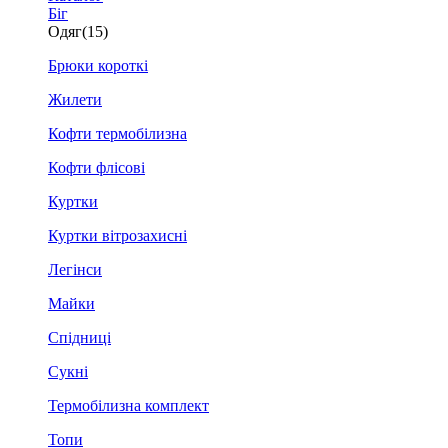
Біг
Одяг
(15)
Брюки короткі
Жилети
Кофти термобілизна
Кофти флісові
Куртки
Куртки вітрозахисні
Легінси
Майки
Спідниці
Сукні
Термобілизна комплект
Топи