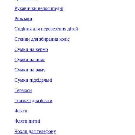
Рукавички велосипедні
Рюкзаки
Сидіння для перевезення дітей
Стенди для збирання коліс
Сумки на кермо
Сумки на пояс
Сумки на раму
Сумки підсідельні
Термоси
Тримачі для фляги
Фляги
Фляги питні
Чохли для телефону