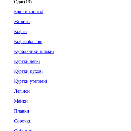
Одяг
(19)
Брюки короткі
Жилети
Кофти
Кофти флісові
Купальники пляжні
Куртки легкі
Куртки пухові
Куртки утеплені
Легінси
Майки
Плавки
Сорочки
Спідниці