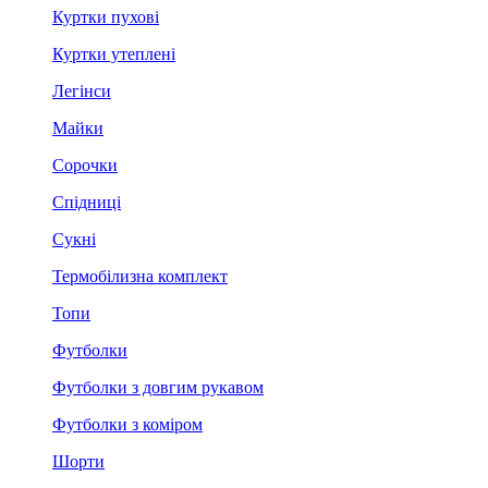
Куртки пухові
Куртки утеплені
Легінси
Майки
Сорочки
Спідниці
Сукні
Термобілизна комплект
Топи
Футболки
Футболки з довгим рукавом
Футболки з коміром
Шорти