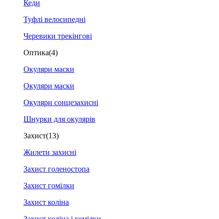
Кеди
Туфлі велосипедні
Черевики трекінгові
Оптика
(4)
Окуляри маски
Окуляри маски
Окуляри сонцезахисні
Шнурки для окулярів
Захист
(13)
Жилети захисні
Захист голеностопа
Захист гомілки
Захист коліна
Захист коліна і гомілки