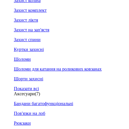
Захист коліна
Захист комплект
Захист ліктя
Захист на зап'ястя
Захист спини
Куртки захисні
Шоломи
Шоломи для катання на роликових ковзанах
Шорти захисні
Показати всі
Аксесуари
(7)
Бандани багатофункціональні
Пов'язки на лоб
Рюкзаки