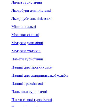
Лампа туристична
Льодобури альпіністські
Льодоруби альпіністські
Мішки спальні
Молотки скельні
Мотузки динамічні
Мотузки статичні
Намети туристичні
Палиці для гірських лиж
Палиці для скандинавської ходьби
Палиці треккінгові
Пальники туристичні
Плити газові туристичні