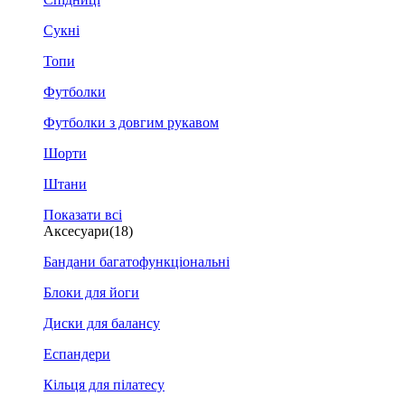
Сукні
Топи
Футболки
Футболки з довгим рукавом
Шорти
Штани
Показати всі
Аксесуари
(18)
Бандани багатофункціональні
Блоки для йоги
Диски для балансу
Еспандери
Кільця для пілатесу