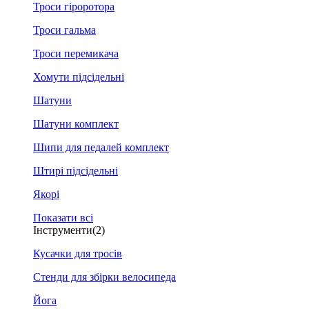
Троси гіроротора
Троси гальма
Троси перемикача
Хомути підсідельні
Шатуни
Шатуни комплект
Шипи для педалей комплект
Штирі підсідельні
Якорі
Показати всі
Інструменти
(2)
Кусачки для тросів
Стенди для збірки велосипеда
Йога