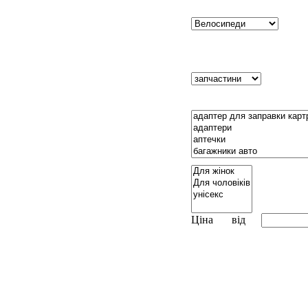
Ціна
від