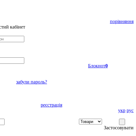
порівняння
тий кабінет
Блокнот
0
забули пароль?
реєстрація
укр
рус
Застосовувати