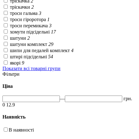
тріскачка
2
тріскачки
2
троси гальма
3
троси гіроротора
1
троси перемикача
3
хомути підсідельні
17
шатуни
2
шатуни комплект
29
шипи для педалей комплект
4
штирі підсідельні
54
якорі
9
Показати всі товарні групи
Фільтри
Ціна
—
грн.
0
12.9
Наявність
В наявності