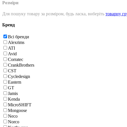
Розміри
Для пошуку товару за розміром, будь ласка, виберіть
товарну г
Бренд
Всі бренди
Alexrims
ATI
Avid
Corratec
CrankBrothers
CST
Cycledesign
Eastern
GT
Jamis
Kenda
MicroSHIFT
Mongoose
Neco
Norco