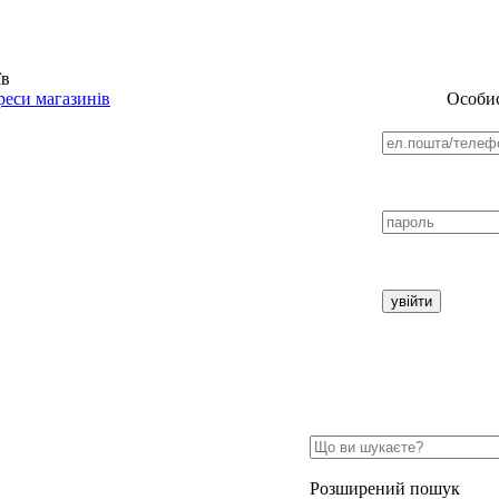
їв
еси магазинів
Особис
Розширений пошук