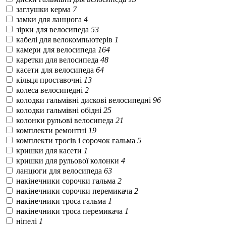
заглушки керма
7
замки для ланцюга
4
зірки для велосипеда
53
кабелі для велокомпьютерів
1
камери для велосипеда
164
каретки для велосипеда
48
касети для велосипеда
64
кільця проставочні
13
колеса велосипедні
2
колодки гальмівні дискові велосипедні
96
колодки гальмівні обідні
25
колонки рульові велосипеда
21
комплекти ремонтні
19
комплекти тросів і сорочок гальма
5
кришки для касети
1
кришки для рульової колонки
4
ланцюги для велосипеда
63
накінечники сорочки гальма
2
накінечники сорочки перемикача
2
накінечники троса гальма
1
накінечники троса перемикача
1
ніпелі
1