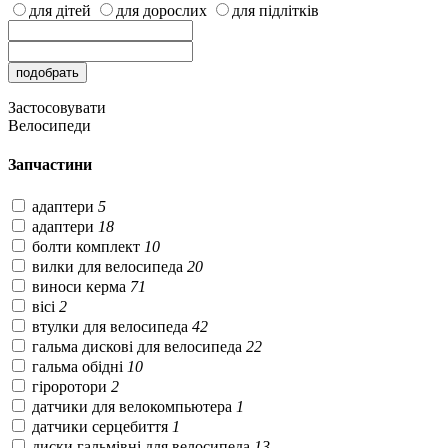
для дітей
для дорослих
для підлітків
Застосовувати
Велосипеди
Запчастини
адаптери
5
адаптери
18
болти комплект
10
вилки для велосипеда
20
виноси керма
71
вісі
2
втулки для велосипеда
42
гальма дискові для велосипеда
22
гальма обідні
10
гіроротори
2
датчики для велокомпьютера
1
датчики серцебиття
1
диски гальмівні для велосипеда
13