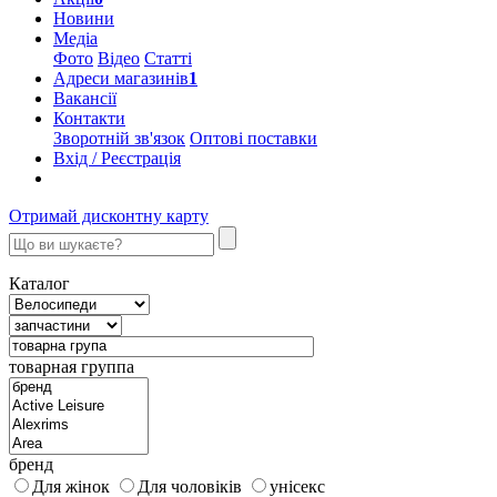
Новини
Медіа
Фото
Відео
Статті
Адреси магазинів
1
Вакансії
Контакти
Зворотній зв'язок
Оптові поставки
Вхід / Реєстрація
Отримай дисконтну карту
Каталог
товарная группа
бренд
Для жінок
Для чоловіків
унісекс