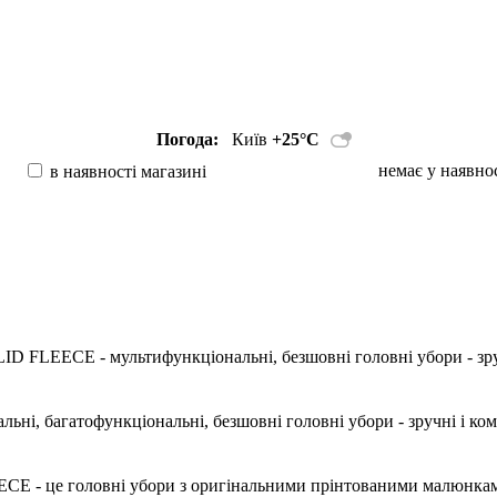
Погода:
Київ
+25°С
немає у наявно
в наявності магазині
D FLEECE - мультифункціональні, безшовні головні убори - зруч
ьні, багатофункціональні, безшовні головні убори - зручні і ко
 - це головні убори з оригінальними прінтованими малюнками, 