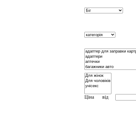
Ціна
від