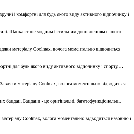
ручні і комфортні для будь-якого виду активного відпочинку і
лі. Шапка стане модним і стильним доповненням вашого
дяки матеріалу Coolmax, волога моментально відводиться
фортні для будь-якого виду активного відпочинку і спорту.…
авдяки матеріалу Coolmax, волога моментально відводиться
 бандан. Бандани - це оригінальні, багатофункціональні,
и матеріалу Coolmax, волога моментально відводиться назовню і