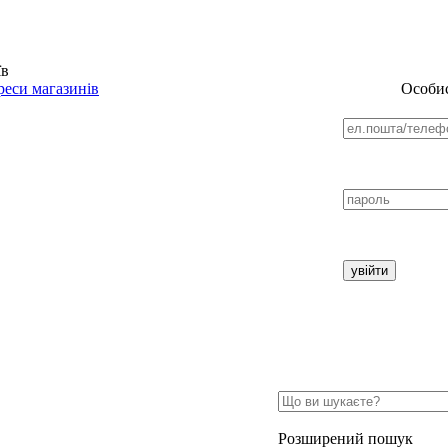
їв
еси магазинів
Особис
Розширений пошук