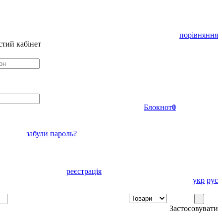
порівняння
тий кабінет
Блокнот
0
забули пароль?
реєстрація
укр
рус
Застосовувати