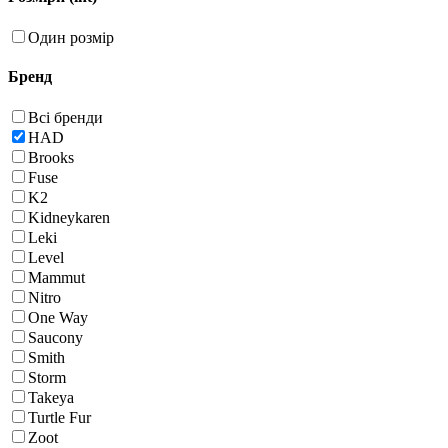
Один розмір
Бренд
Всі бренди
HAD
Brooks
Fuse
K2
Kidneykaren
Leki
Level
Mammut
Nitro
One Way
Saucony
Smith
Storm
Takeya
Turtle Fur
Zoot