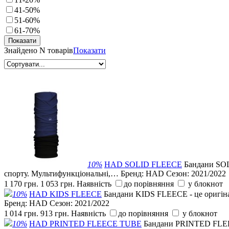
41-50%
51-60%
61-70%
Знайдено
N товарів
Показати
10%
HAD SOLID FLEECE
Бандани SOLI
спорту. Мультифункціональні,…
Бренд:
HAD
Сезон:
2021/2022
1 170 грн.
1 053 грн.
Наявність
до порівняння
у блокнот
10%
HAD KIDS FLEECE
Бандани KIDS FLEECE - це оригінал
Бренд:
HAD
Сезон:
2021/2022
1 014 грн.
913 грн.
Наявність
до порівняння
у блокнот
10%
HAD PRINTED FLEECE TUBE
Бандани PRINTED FLEECE