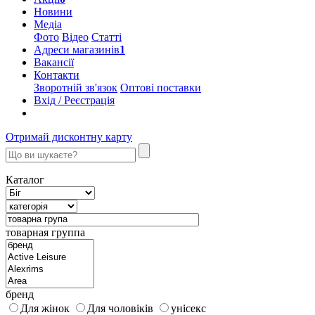
Новини
Медіа
Фото
Відео
Статті
Адреси магазинів
1
Вакансії
Контакти
Зворотній зв'язок
Оптові поставки
Вхід / Реєстрація
Отримай дисконтну карту
Каталог
товарная группа
бренд
Для жінок
Для чоловіків
унісекс