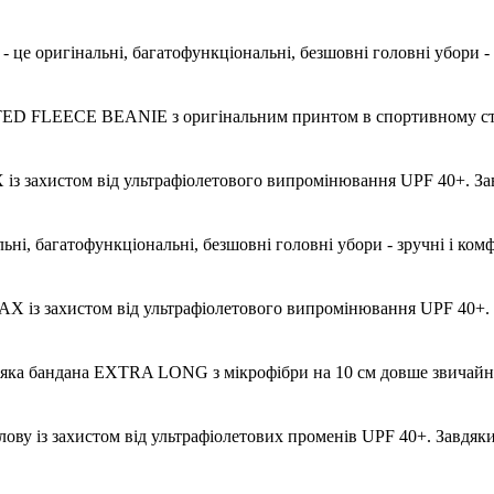
 оригінальні, багатофункціональні, безшовні головні убори - з
ED FLEECE BEANIE з оригінальним принтом в спортивному сти
 захистом від ультрафіолетового випромінювання UPF 40+. Зав
ні, багатофункціональні, безшовні головні убори - зручні і ком
із захистом від ультрафіолетового випромінювання UPF 40+. З
яка бандана EXTRA LONG з мікрофібри на 10 см довше звичайних
олову із захистом від ультрафіолетових променів UPF 40+. Завдяк