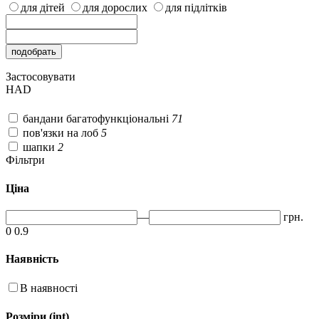
для дітей
для дорослих
для підлітків
Застосовувати
HAD
бандани багатофункціональні
71
пов'язки на лоб
5
шапки
2
Фільтри
Ціна
—
грн.
0
0.9
Наявність
В наявності
Розміри (int)