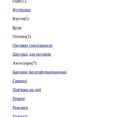
Одяг
(1)
Футболки
Взуття
(1)
Кеди
Оптика
(2)
Окуляри сонцезахисні
Шнурки для окулярів
Аксесуари
(7)
Бандани багатофункціональні
Гаманці
Пов'язки на лоб
Ремені
Рюкзаки
Термоси