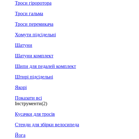
Троси гіроротора
Троси гальма
Троси перемикача
Хомути підсідельні
Шатуни
Шатуни комплект
Шипи для педалей комплект
Штирі підсідельні
Якорі
Показати всі
Інструменти
(2)
Кусачки для тросів
Стенди для збірки велосипеда
Йога