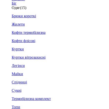
Біг
Одяг
(15)
Брюки короткі
Жилети
Кофти термобілизна
Кофти флісові
Куртки
Куртки вітрозахисні
Легінси
Майки
Спідниці
Сукні
Термобілизна комплект
Топи