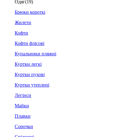
Одяг
(19)
Брюки короткі
Жилети
Кофти
Кофти флісові
Купальники пляжні
Куртки легкі
Куртки пухові
Куртки утеплені
Легінси
Майки
Плавки
Сорочки
Спідниці