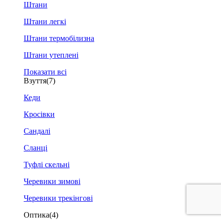
Штани
Штани легкі
Штани термобілизна
Штани утеплені
Показати всі
Взуття
(7)
Кеди
Кросівки
Сандалі
Сланці
Туфлі скельні
Черевики зимові
Черевики трекінгові
Оптика
(4)