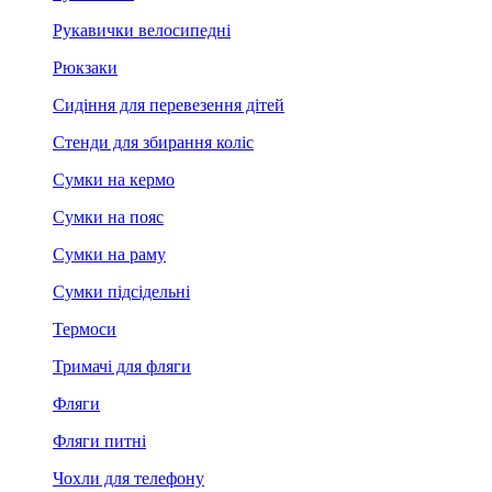
Рукавички велосипедні
Рюкзаки
Сидіння для перевезення дітей
Стенди для збирання коліс
Сумки на кермо
Сумки на пояс
Сумки на раму
Сумки підсідельні
Термоси
Тримачі для фляги
Фляги
Фляги питні
Чохли для телефону