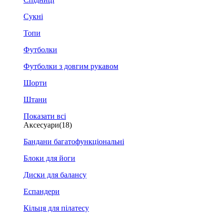
Сукні
Топи
Футболки
Футболки з довгим рукавом
Шорти
Штани
Показати всі
Аксесуари
(18)
Бандани багатофункціональні
Блоки для йоги
Диски для балансу
Еспандери
Кільця для пілатесу