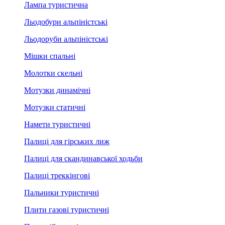
Лампа туристична
Льодобури альпіністські
Льодоруби альпіністські
Мішки спальні
Молотки скельні
Мотузки динамічні
Мотузки статичні
Намети туристичні
Палиці для гірських лиж
Палиці для скандинавської ходьби
Палиці треккінгові
Пальники туристичні
Плити газові туристичні