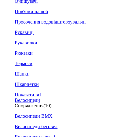
Очищувачі
Пов'язки на лоб
Просочення водовідштовхувальні
Рукавиці
Рукавички
Рюкзаки
Термоси
Шапки
Шкарпетки
Показати всі
Велосипеди
Спорядження
(10)
Велосипеди BMX
Велосипеди беговел
Велосипеди гірські