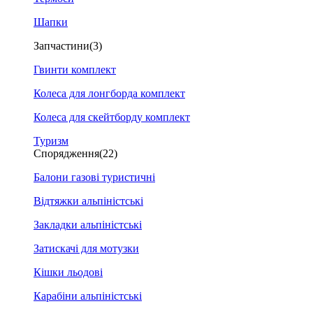
Шапки
Запчастини
(3)
Гвинти комплект
Колеса для лонгборда комплект
Колеса для скейтборду комплект
Туризм
Спорядження
(22)
Балони газові туристичні
Відтяжки альпіністські
Закладки альпіністські
Затискачі для мотузки
Кішки льодові
Карабіни альпіністські