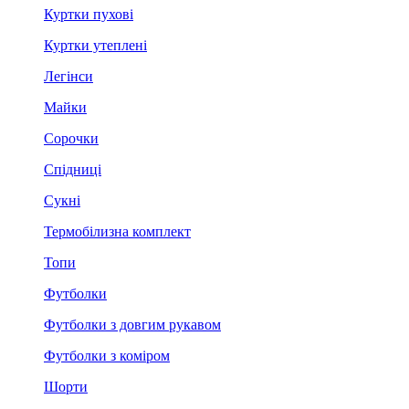
Куртки пухові
Куртки утеплені
Легінси
Майки
Сорочки
Спідниці
Сукні
Термобілизна комплект
Топи
Футболки
Футболки з довгим рукавом
Футболки з коміром
Шорти