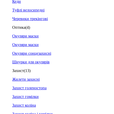
Кеди
Туфлі велосипедні
Черевики трекінгові
Оптика
(4)
Окуляри маски
Окуляри маски
Окуляри сонцезахисні
Шнурки для окулярів
Захист
(13)
Жилети захисні
Захист голеностопа
Захист гомілки
Захист коліна
Захист коліна і гомілки