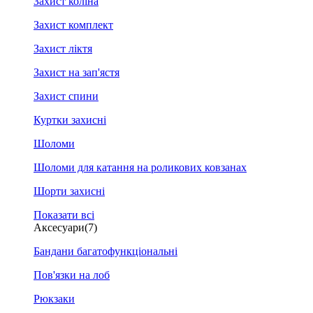
Захист коліна
Захист комплект
Захист ліктя
Захист на зап'ястя
Захист спини
Куртки захисні
Шоломи
Шоломи для катання на роликових ковзанах
Шорти захисні
Показати всі
Аксесуари
(7)
Бандани багатофункціональні
Пов'язки на лоб
Рюкзаки