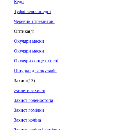
Кеди
Туфлі велосипедні
Черевики трекінгові
Оптика
(4)
Окуляри маски
Окуляри маски
Окуляри сонцезахисні
Шнурки для окулярів
Захист
(13)
Жилети захисні
Захист голеностопа
Захист гомілки
Захист коліна
Захист коліна і гомілки