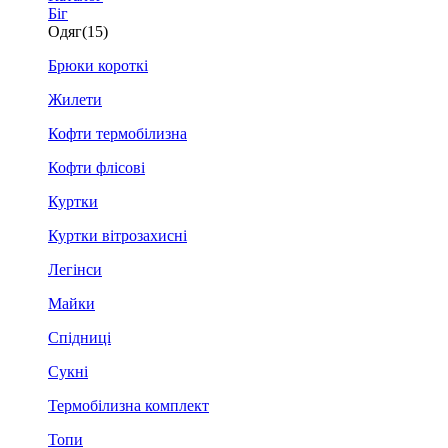
Біг
Одяг
(15)
Брюки короткі
Жилети
Кофти термобілизна
Кофти флісові
Куртки
Куртки вітрозахисні
Легінси
Майки
Спідниці
Сукні
Термобілизна комплект
Топи