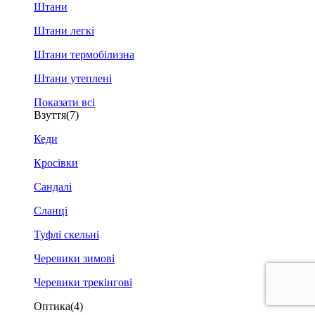
Штани
Штани легкі
Штани термобілизна
Штани утеплені
Показати всі
Взуття
(7)
Кеди
Кросівки
Сандалі
Сланці
Туфлі скельні
Черевики зимові
Черевики трекінгові
Оптика
(4)