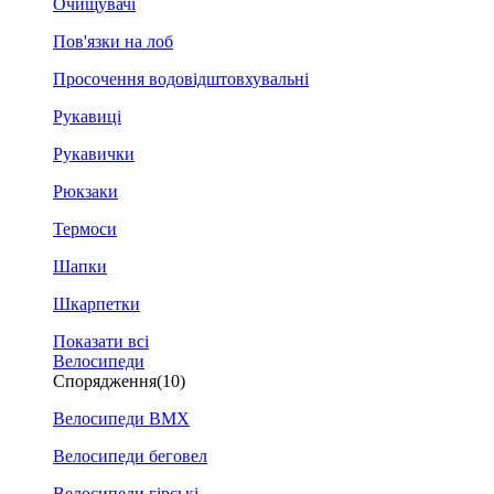
Очищувачі
Пов'язки на лоб
Просочення водовідштовхувальні
Рукавиці
Рукавички
Рюкзаки
Термоси
Шапки
Шкарпетки
Показати всі
Велосипеди
Спорядження
(10)
Велосипеди BMX
Велосипеди беговел
Велосипеди гірські