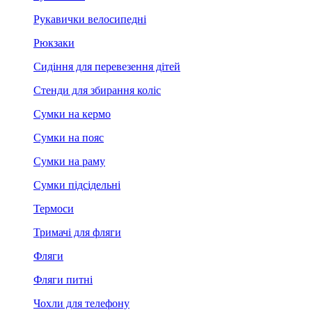
Рукавички велосипедні
Рюкзаки
Сидіння для перевезення дітей
Стенди для збирання коліс
Сумки на кермо
Сумки на пояс
Сумки на раму
Сумки підсідельні
Термоси
Тримачі для фляги
Фляги
Фляги питні
Чохли для телефону