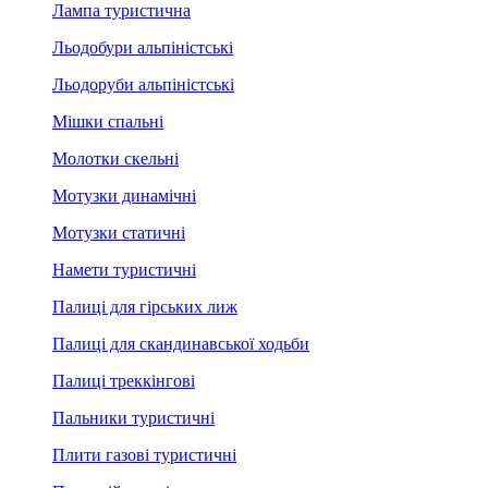
Лампа туристична
Льодобури альпіністські
Льодоруби альпіністські
Мішки спальні
Молотки скельні
Мотузки динамічні
Мотузки статичні
Намети туристичні
Палиці для гірських лиж
Палиці для скандинавської ходьби
Палиці треккінгові
Пальники туристичні
Плити газові туристичні