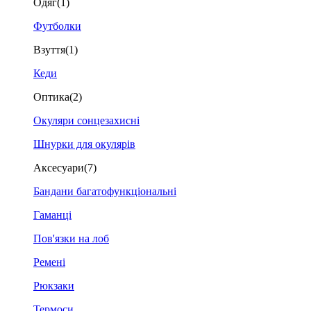
Одяг
(1)
Футболки
Взуття
(1)
Кеди
Оптика
(2)
Окуляри сонцезахисні
Шнурки для окулярів
Аксесуари
(7)
Бандани багатофункціональні
Гаманці
Пов'язки на лоб
Ремені
Рюкзаки
Термоси