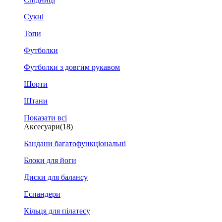
Сукні
Топи
Футболки
Футболки з довгим рукавом
Шорти
Штани
Показати всі
Аксесуари
(18)
Бандани багатофункціональні
Блоки для йоги
Диски для балансу
Еспандери
Кільця для пілатесу