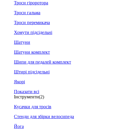
Троси гіроротора
Троси гальма
Троси перемикача
Хомути підсідельні
Шатуни
Шатуни комплект
Шипи для педалей комплект
Штирі підсідельні
Якорі
Показати всі
Інструменти
(2)
Кусачки для тросів
Стенди для збірки велосипеда
Йога