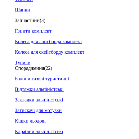
Шапки
Запчастини
(3)
Гвинти комплект
Колеса для лонгборда комплект
Колеса для скейтборду комплект
Туризм
Спорядження
(22)
Балони газові туристичні
Відтяжки альпіністські
Закладки альпіністські
Затискачі для мотузки
Кішки льодові
Карабіни альпіністські