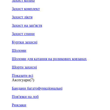
Захист коліна
Захист комплект
Захист ліктя
Захист на зап'ястя
Захист спини
Куртки захисні
Шоломи
Шоломи для катання на роликових ковзанах
Шорти захисні
Показати всі
Аксесуари
(7)
Бандани багатофункціональні
Пов'язки на лоб
Рюкзаки