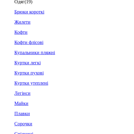
Одяг
(19)
Брюки короткі
Жилети
Кофти
Кофти флісові
Купальники пляжні
Куртки легкі
Куртки пухові
Куртки утеплені
Легінси
Майки
Плавки
Сорочки
Спідниці