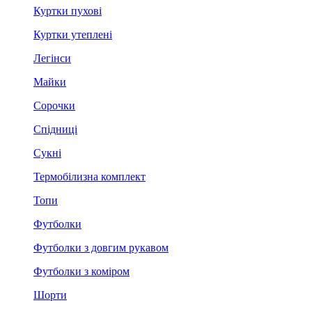
Куртки пухові
Куртки утеплені
Легінси
Майки
Сорочки
Спідниці
Сукні
Термобілизна комплект
Топи
Футболки
Футболки з довгим рукавом
Футболки з коміром
Шорти