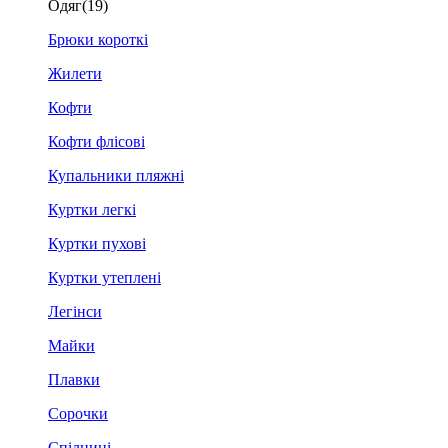
Одяг
(19)
Брюки короткі
Жилети
Кофти
Кофти флісові
Купальники пляжні
Куртки легкі
Куртки пухові
Куртки утеплені
Легінси
Майки
Плавки
Сорочки
Спідниці