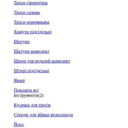
Троси гіроротора
Троси гальма
Троси перемикача
Хомути підсідельні
Шатуни
Шатуни комплект
Шипи для педалей комплект
Штирі підсідельні
Якорі
Показати всі
Інструменти
(2)
Кусачки для тросів
Стенди для збірки велосипеда
Йога