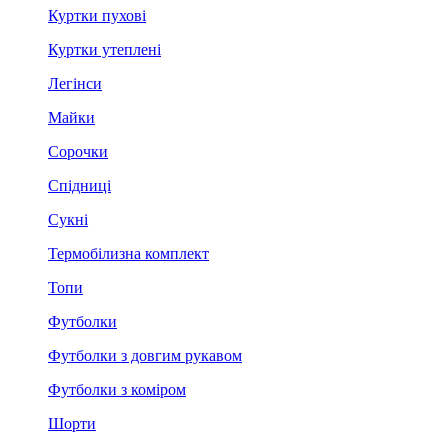
Куртки пухові
Куртки утеплені
Легінси
Майки
Сорочки
Спідниці
Сукні
Термобілизна комплект
Топи
Футболки
Футболки з довгим рукавом
Футболки з коміром
Шорти