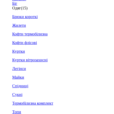
Біг
Одяг
(15)
Брюки короткі
Жилети
Кофти термобілизна
Кофти флісові
Куртки
Куртки вітрозахисні
Легінси
Майки
Спідниці
Сукні
Термобілизна комплект
Топи