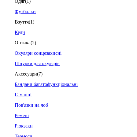
Одяг
(1)
Футболки
Взуття
(1)
Кеди
Оптика
(2)
Окуляри сонцезахисні
Шнурки для окулярів
Аксесуари
(7)
Бандани багатофункціональні
Гаманці
Пов'язки на лоб
Ремені
Рюкзаки
Термоси