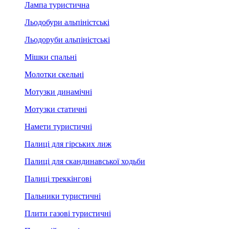
Лампа туристична
Льодобури альпіністські
Льодоруби альпіністські
Мішки спальні
Молотки скельні
Мотузки динамічні
Мотузки статичні
Намети туристичні
Палиці для гірських лиж
Палиці для скандинавської ходьби
Палиці треккінгові
Пальники туристичні
Плити газові туристичні