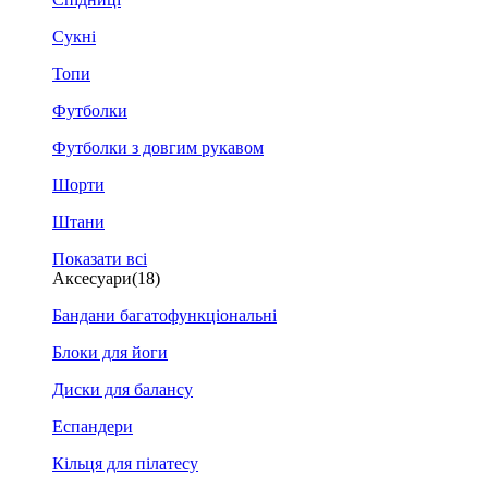
Сукні
Топи
Футболки
Футболки з довгим рукавом
Шорти
Штани
Показати всі
Аксесуари
(18)
Бандани багатофункціональні
Блоки для йоги
Диски для балансу
Еспандери
Кільця для пілатесу