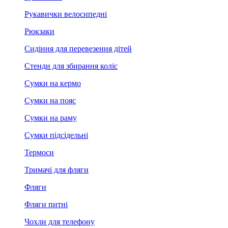
Рукавички велосипедні
Рюкзаки
Сидіння для перевезення дітей
Стенди для збирання коліс
Сумки на кермо
Сумки на пояс
Сумки на раму
Сумки підсідельні
Термоси
Тримачі для фляги
Фляги
Фляги питні
Чохли для телефону