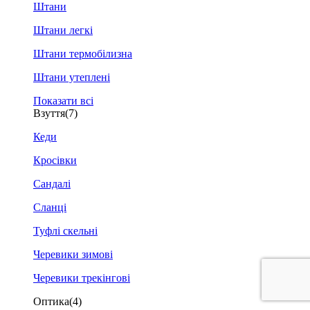
Штани
Штани легкі
Штани термобілизна
Штани утеплені
Показати всі
Взуття
(7)
Кеди
Кросівки
Сандалі
Сланці
Туфлі скельні
Черевики зимові
Черевики трекінгові
Оптика
(4)