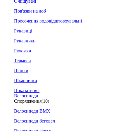
Очищувачі
Пов'язки на лоб
Просочення водовідштовхувальні
Рукавиці
Рукавички
Рюкзаки
Термоси
Шапки
Шкарпетки
Показати всі
Велосипеди
Спорядження
(10)
Велосипеди BMX
Велосипеди беговел
Велосипеди гірські