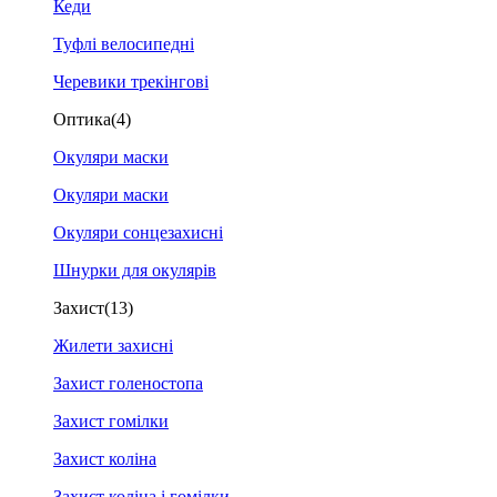
Кеди
Туфлі велосипедні
Черевики трекінгові
Оптика
(4)
Окуляри маски
Окуляри маски
Окуляри сонцезахисні
Шнурки для окулярів
Захист
(13)
Жилети захисні
Захист голеностопа
Захист гомілки
Захист коліна
Захист коліна і гомілки