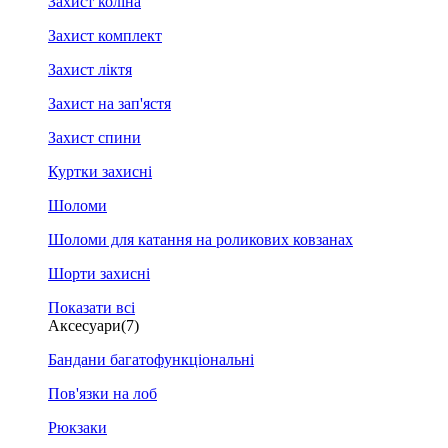
Захист коліна
Захист комплект
Захист ліктя
Захист на зап'ястя
Захист спини
Куртки захисні
Шоломи
Шоломи для катання на роликових ковзанах
Шорти захисні
Показати всі
Аксесуари
(7)
Бандани багатофункціональні
Пов'язки на лоб
Рюкзаки