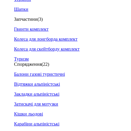
Шапки
Запчастини
(3)
Гвинти комплект
Колеса для лонгборда комплект
Колеса для скейтборду комплект
Туризм
Спорядження
(22)
Балони газові туристичні
Відтяжки альпіністські
Закладки альпіністські
Затискачі для мотузки
Кішки льодові
Карабіни альпіністські