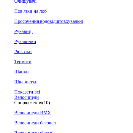
Очищувачі
Пов'язки на лоб
Просочення водовідштовхувальні
Рукавиці
Рукавички
Рюкзаки
Термоси
Шапки
Шкарпетки
Показати всі
Велосипеди
Спорядження
(10)
Велосипеди BMX
Велосипеди беговел
Велосипеди гірські