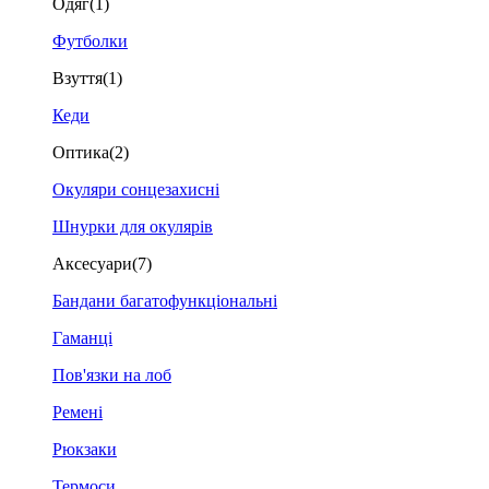
Одяг
(1)
Футболки
Взуття
(1)
Кеди
Оптика
(2)
Окуляри сонцезахисні
Шнурки для окулярів
Аксесуари
(7)
Бандани багатофункціональні
Гаманці
Пов'язки на лоб
Ремені
Рюкзаки
Термоси