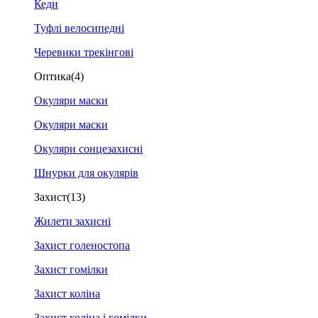
Кеди
Туфлі велосипедні
Черевики трекінгові
Оптика
(4)
Окуляри маски
Окуляри маски
Окуляри сонцезахисні
Шнурки для окулярів
Захист
(13)
Жилети захисні
Захист голеностопа
Захист гомілки
Захист коліна
Захист коліна і гомілки