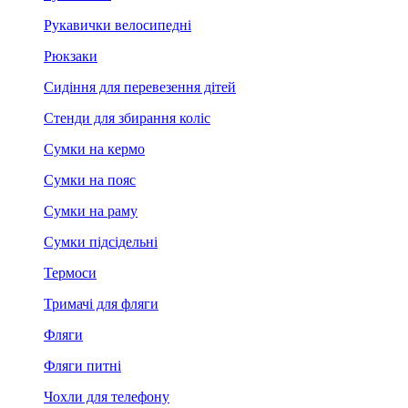
Рукавички велосипедні
Рюкзаки
Сидіння для перевезення дітей
Стенди для збирання коліс
Сумки на кермо
Сумки на пояс
Сумки на раму
Сумки підсідельні
Термоси
Тримачі для фляги
Фляги
Фляги питні
Чохли для телефону