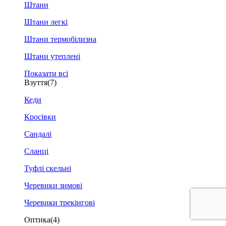
Штани
Штани легкі
Штани термобілизна
Штани утеплені
Показати всі
Взуття
(7)
Кеди
Кросівки
Сандалі
Сланці
Туфлі скельні
Черевики зимові
Черевики трекінгові
Оптика
(4)