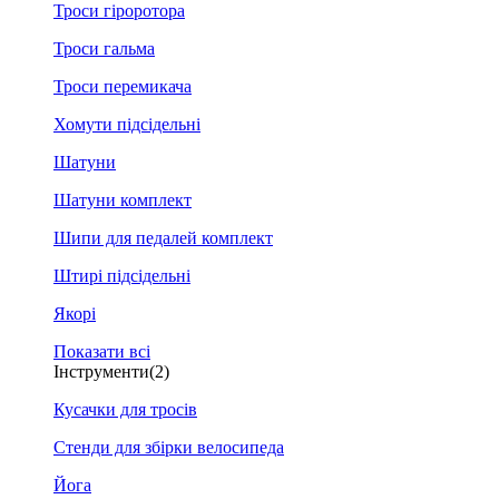
Троси гіроротора
Троси гальма
Троси перемикача
Хомути підсідельні
Шатуни
Шатуни комплект
Шипи для педалей комплект
Штирі підсідельні
Якорі
Показати всі
Інструменти
(2)
Кусачки для тросів
Стенди для збірки велосипеда
Йога