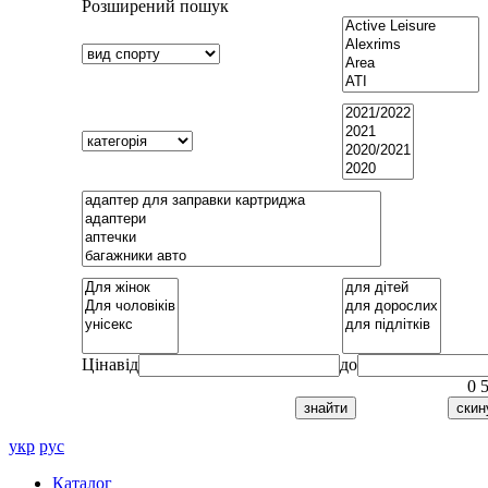
Розширений пошук
Ціна
від
до
0
укр
рус
Каталог