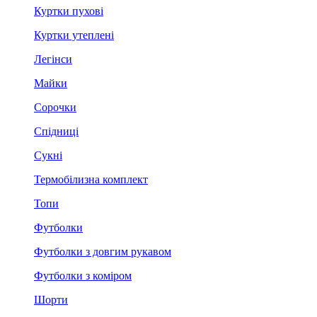
Куртки пухові
Куртки утеплені
Легінси
Майки
Сорочки
Спідниці
Сукні
Термобілизна комплект
Топи
Футболки
Футболки з довгим рукавом
Футболки з коміром
Шорти