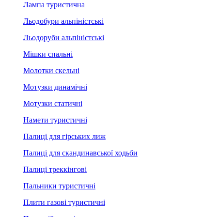
Лампа туристична
Льодобури альпіністські
Льодоруби альпіністські
Мішки спальні
Молотки скельні
Мотузки динамічні
Мотузки статичні
Намети туристичні
Палиці для гірських лиж
Палиці для скандинавської ходьби
Палиці треккінгові
Пальники туристичні
Плити газові туристичні