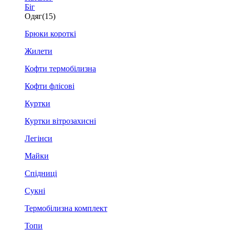
Біг
Одяг
(15)
Брюки короткі
Жилети
Кофти термобілизна
Кофти флісові
Куртки
Куртки вітрозахисні
Легінси
Майки
Спідниці
Сукні
Термобілизна комплект
Топи