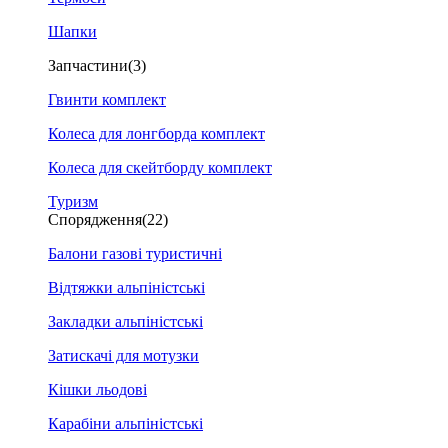
Шапки
Запчастини
(3)
Гвинти комплект
Колеса для лонгборда комплект
Колеса для скейтборду комплект
Туризм
Спорядження
(22)
Балони газові туристичні
Відтяжки альпіністські
Закладки альпіністські
Затискачі для мотузки
Кішки льодові
Карабіни альпіністські