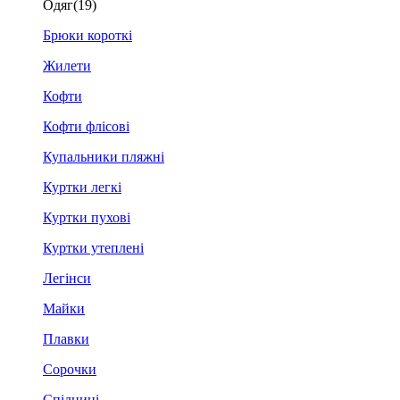
Одяг
(19)
Брюки короткі
Жилети
Кофти
Кофти флісові
Купальники пляжні
Куртки легкі
Куртки пухові
Куртки утеплені
Легінси
Майки
Плавки
Сорочки
Спідниці