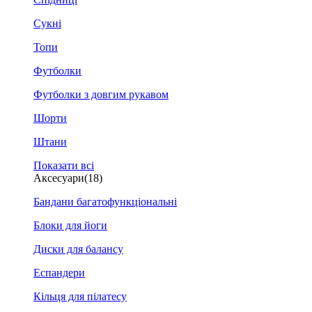
Сукні
Топи
Футболки
Футболки з довгим рукавом
Шорти
Штани
Показати всі
Аксесуари
(18)
Бандани багатофункціональні
Блоки для йоги
Диски для балансу
Еспандери
Кільця для пілатесу