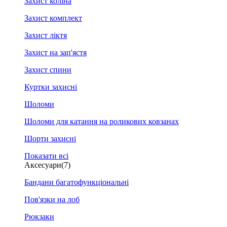
Захист коліна
Захист комплект
Захист ліктя
Захист на зап'ястя
Захист спини
Куртки захисні
Шоломи
Шоломи для катання на роликових ковзанах
Шорти захисні
Показати всі
Аксесуари
(7)
Бандани багатофункціональні
Пов'язки на лоб
Рюкзаки