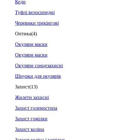
Кеди
Туфлі велосипедні
Черевики трекінгові
Оптика
(4)
Окуляри маски
Окуляри маски
Окуляри сонцезахисні
Шнурки для окулярів
Захист
(13)
Жилети захисні
Захист голеностопа
Захист гомілки
Захист коліна
Захист коліна і гомілки