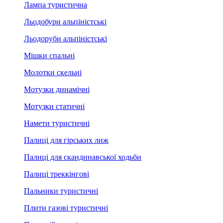
Лампа туристична
Льодобури альпіністські
Льодоруби альпіністські
Мішки спальні
Молотки скельні
Мотузки динамічні
Мотузки статичні
Намети туристичні
Палиці для гірських лиж
Палиці для скандинавської ходьби
Палиці треккінгові
Пальники туристичні
Плити газові туристичні