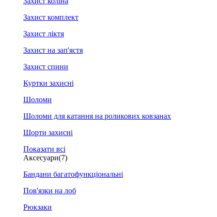
Захист коліна
Захист комплект
Захист ліктя
Захист на зап'ястя
Захист спини
Куртки захисні
Шоломи
Шоломи для катання на роликових ковзанах
Шорти захисні
Показати всі
Аксесуари
(7)
Бандани багатофункціональні
Пов'язки на лоб
Рюкзаки