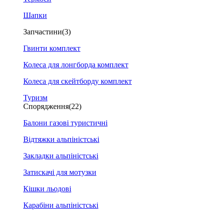
Шапки
Запчастини
(3)
Гвинти комплект
Колеса для лонгборда комплект
Колеса для скейтборду комплект
Туризм
Спорядження
(22)
Балони газові туристичні
Відтяжки альпіністські
Закладки альпіністські
Затискачі для мотузки
Кішки льодові
Карабіни альпіністські