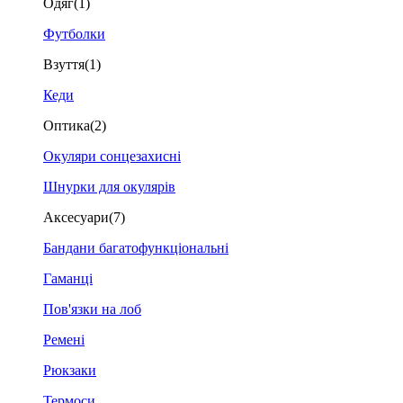
Одяг
(1)
Футболки
Взуття
(1)
Кеди
Оптика
(2)
Окуляри сонцезахисні
Шнурки для окулярів
Аксесуари
(7)
Бандани багатофункціональні
Гаманці
Пов'язки на лоб
Ремені
Рюкзаки
Термоси