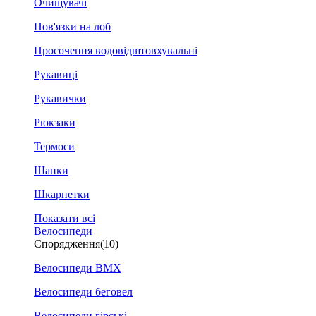
Очищувачі
Пов'язки на лоб
Просочення водовідштовхувальні
Рукавиці
Рукавички
Рюкзаки
Термоси
Шапки
Шкарпетки
Показати всі
Велосипеди
Спорядження
(10)
Велосипеди BMX
Велосипеди беговел
Велосипеди гірські