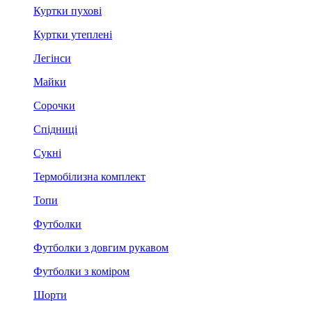
Куртки пухові
Куртки утеплені
Легінси
Майки
Сорочки
Спідниці
Сукні
Термобілизна комплект
Топи
Футболки
Футболки з довгим рукавом
Футболки з коміром
Шорти