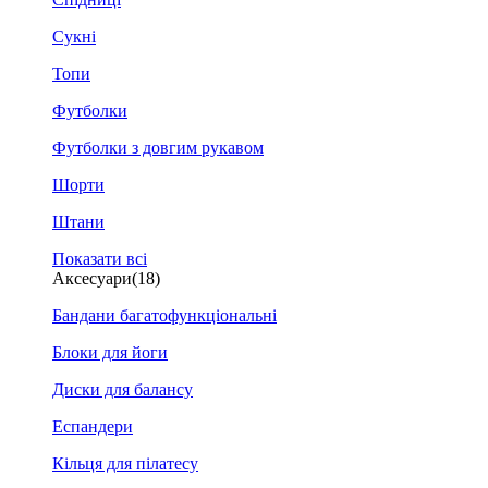
Сукні
Топи
Футболки
Футболки з довгим рукавом
Шорти
Штани
Показати всі
Аксесуари
(18)
Бандани багатофункціональні
Блоки для йоги
Диски для балансу
Еспандери
Кільця для пілатесу