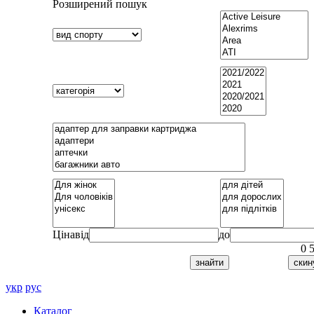
Розширений пошук
Ціна
від
до
0
укр
рус
Каталог