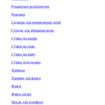
Рукавички велосипедні
Рюкзаки
Сидіння для перевезення дітей
Стенди для збирання коліс
Сумки на кермо
Сумки на пояс
Сумки на раму
Сумки підсідельні
Термоси
Тримачі для фляги
Фляги
Фляги питні
Чохли для телефону