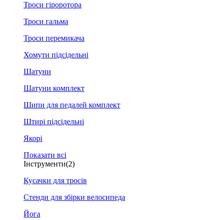
Троси гіроротора
Троси гальма
Троси перемикача
Хомути підсідельні
Шатуни
Шатуни комплект
Шипи для педалей комплект
Штирі підсідельні
Якорі
Показати всі
Інструменти
(2)
Кусачки для тросів
Стенди для збірки велосипеда
Йога