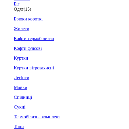
Біг
Одяг
(15)
Брюки короткі
Жилети
Кофти термобілизна
Кофти флісові
Куртки
Куртки вітрозахисні
Легінси
Майки
Спідниці
Сукні
Термобілизна комплект
Топи