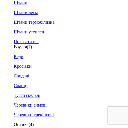
Штани
Штани легкі
Штани термобілизна
Штани утеплені
Показати всі
Взуття
(7)
Кеди
Кросівки
Сандалі
Сланці
Туфлі скельні
Черевики зимові
Черевики трекінгові
Оптика
(4)