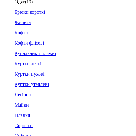
Одяг
(19)
Брюки короткі
Жилети
Кофти
Кофти флісові
Купальники пляжні
Куртки легкі
Куртки пухові
Куртки утеплені
Легінси
Майки
Плавки
Сорочки
Спідниці