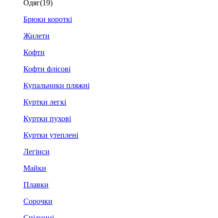
Одяг
(19)
Брюки короткі
Жилети
Кофти
Кофти флісові
Купальники пляжні
Куртки легкі
Куртки пухові
Куртки утеплені
Легінси
Майки
Плавки
Сорочки
Спідниці