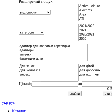
Розширений пошук
Ціна
від
до
0
укр
рус
Каталог