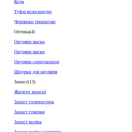
Кеди
Туфлі велосипедні
Черевики трекінгові
Оптика
(4)
Окуляри маски
Окуляри маски
Окуляри сонцезахисні
Шнурки для окулярів
Захист
(13)
Жилети захисні
Захист голеностопа
Захист гомілки
Захист коліна
Захист коліна і гомілки