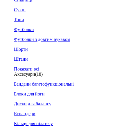
Сукні
Топи
Футболки
Футболки з довгим рукавом
Шорти
Штани
Показати всі
Аксесуари
(18)
Бандани багатофункціональні
Блоки для йоги
Диски для балансу
Еспандери
Кільця для пілатесу