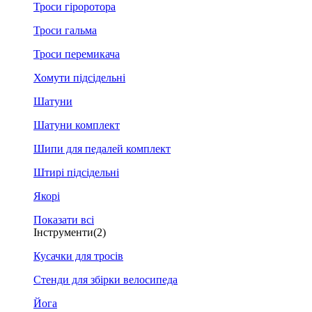
Троси гіроротора
Троси гальма
Троси перемикача
Хомути підсідельні
Шатуни
Шатуни комплект
Шипи для педалей комплект
Штирі підсідельні
Якорі
Показати всі
Інструменти
(2)
Кусачки для тросів
Стенди для збірки велосипеда
Йога