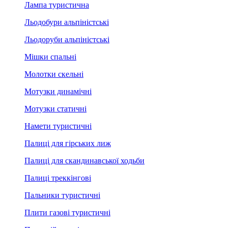
Лампа туристична
Льодобури альпіністські
Льодоруби альпіністські
Мішки спальні
Молотки скельні
Мотузки динамічні
Мотузки статичні
Намети туристичні
Палиці для гірських лиж
Палиці для скандинавської ходьби
Палиці треккінгові
Пальники туристичні
Плити газові туристичні