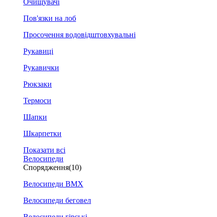
Очищувачі
Пов'язки на лоб
Просочення водовідштовхувальні
Рукавиці
Рукавички
Рюкзаки
Термоси
Шапки
Шкарпетки
Показати всі
Велосипеди
Спорядження
(10)
Велосипеди BMX
Велосипеди беговел
Велосипеди гірські