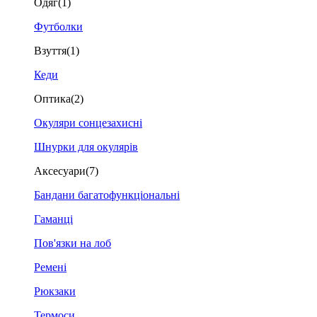
Одяг
(1)
Футболки
Взуття
(1)
Кеди
Оптика
(2)
Окуляри сонцезахисні
Шнурки для окулярів
Аксесуари
(7)
Бандани багатофункціональні
Гаманці
Пов'язки на лоб
Ремені
Рюкзаки
Термоси