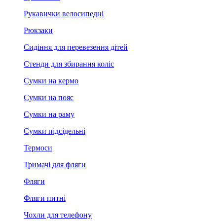
Рукавички велосипедні
Рюкзаки
Сидіння для перевезення дітей
Стенди для збирання коліс
Сумки на кермо
Сумки на пояс
Сумки на раму
Сумки підсідельні
Термоси
Тримачі для фляги
Фляги
Фляги питні
Чохли для телефону