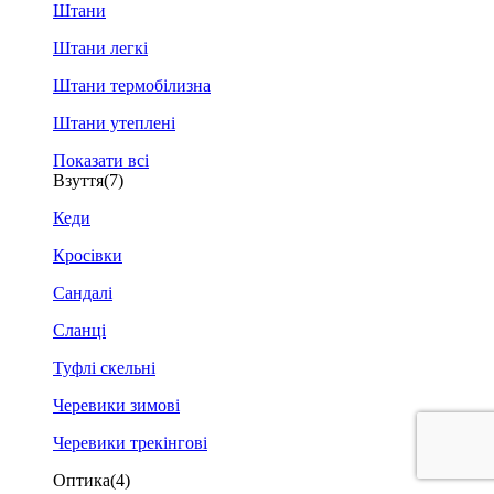
Штани
Штани легкі
Штани термобілизна
Штани утеплені
Показати всі
Взуття
(7)
Кеди
Кросівки
Сандалі
Сланці
Туфлі скельні
Черевики зимові
Черевики трекінгові
Оптика
(4)