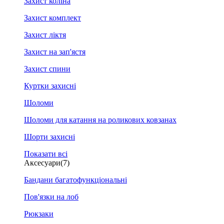
Захист коліна
Захист комплект
Захист ліктя
Захист на зап'ястя
Захист спини
Куртки захисні
Шоломи
Шоломи для катання на роликових ковзанах
Шорти захисні
Показати всі
Аксесуари
(7)
Бандани багатофункціональні
Пов'язки на лоб
Рюкзаки