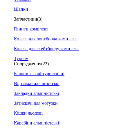
Шапки
Запчастини
(3)
Гвинти комплект
Колеса для лонгборда комплект
Колеса для скейтборду комплект
Туризм
Спорядження
(22)
Балони газові туристичні
Відтяжки альпіністські
Закладки альпіністські
Затискачі для мотузки
Кішки льодові
Карабіни альпіністські