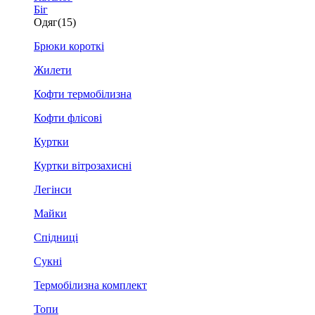
Біг
Одяг
(15)
Брюки короткі
Жилети
Кофти термобілизна
Кофти флісові
Куртки
Куртки вітрозахисні
Легінси
Майки
Спідниці
Сукні
Термобілизна комплект
Топи