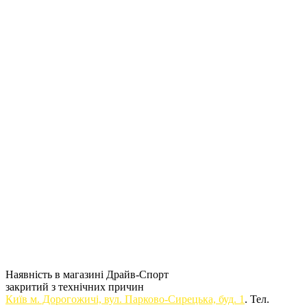
Наявність в магазині Драйв-Спорт
закритий з технічних причин
Київ м. Дорогожичi, вул. Парково-Сирецька, буд. 1
. Тел.