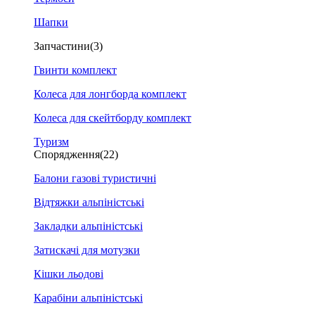
Шапки
Запчастини
(3)
Гвинти комплект
Колеса для лонгборда комплект
Колеса для скейтборду комплект
Туризм
Спорядження
(22)
Балони газові туристичні
Відтяжки альпіністські
Закладки альпіністські
Затискачі для мотузки
Кішки льодові
Карабіни альпіністські