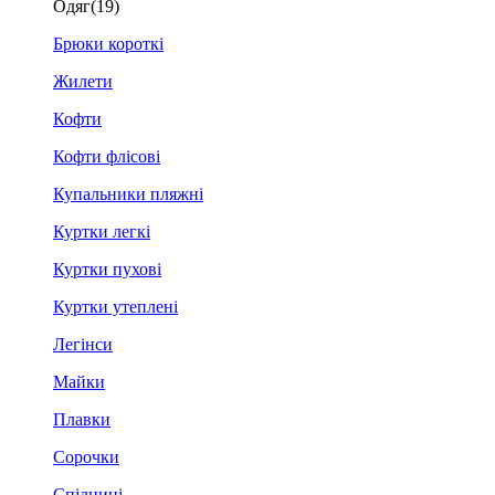
Одяг
(19)
Брюки короткі
Жилети
Кофти
Кофти флісові
Купальники пляжні
Куртки легкі
Куртки пухові
Куртки утеплені
Легінси
Майки
Плавки
Сорочки
Спідниці