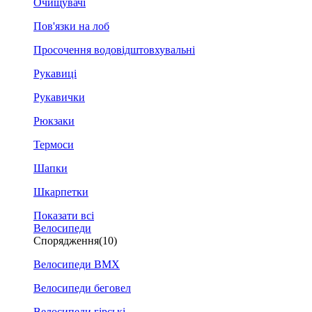
Очищувачі
Пов'язки на лоб
Просочення водовідштовхувальні
Рукавиці
Рукавички
Рюкзаки
Термоси
Шапки
Шкарпетки
Показати всі
Велосипеди
Спорядження
(10)
Велосипеди BMX
Велосипеди беговел
Велосипеди гірські