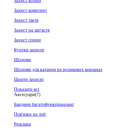
Захист коліна
Захист комплект
Захист ліктя
Захист на зап'ястя
Захист спини
Куртки захисні
Шоломи
Шоломи для катання на роликових ковзанах
Шорти захисні
Показати всі
Аксесуари
(7)
Бандани багатофункціональні
Пов'язки на лоб
Рюкзаки