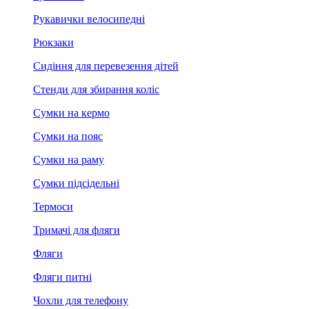
Рукавички велосипедні
Рюкзаки
Сидіння для перевезення дітей
Стенди для збирання коліс
Сумки на кермо
Сумки на пояс
Сумки на раму
Сумки підсідельні
Термоси
Тримачі для фляги
Фляги
Фляги питні
Чохли для телефону