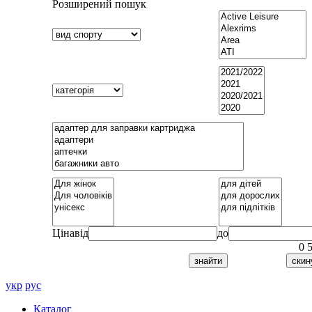
Розширений пошук
Ціна
від
до
0
укр
рус
Каталог