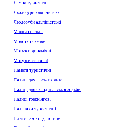
Лампа туристична
Льодобури альпіністські
Льодоруби альпіністські
Мішки спальні
Молотки скельні
Мотузки динамічні
Мотузки статичні
Намети туристичні
Палиці для гірських лиж
Палиці для скандинавської ходьби
Палиці треккінгові
Пальники туристичні
Плити газові туристичні