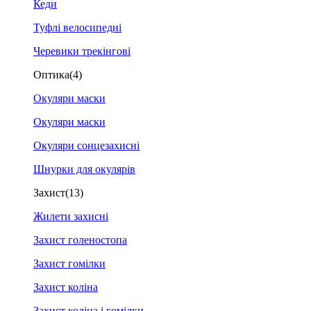
Кеди
Туфлі велосипедні
Черевики трекінгові
Оптика
(4)
Окуляри маски
Окуляри маски
Окуляри сонцезахисні
Шнурки для окулярів
Захист
(13)
Жилети захисні
Захист голеностопа
Захист гомілки
Захист коліна
Захист коліна і гомілки