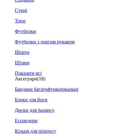
Сукні
Топи
Футболки
Футболки з довгим рукавом
Шорти
Штани
Показати всі
Аксесуари
(18)
Бандани багатофункціональні
Блоки для йоги
Диски для балансу
Еспандери
Кільця для пілатесу