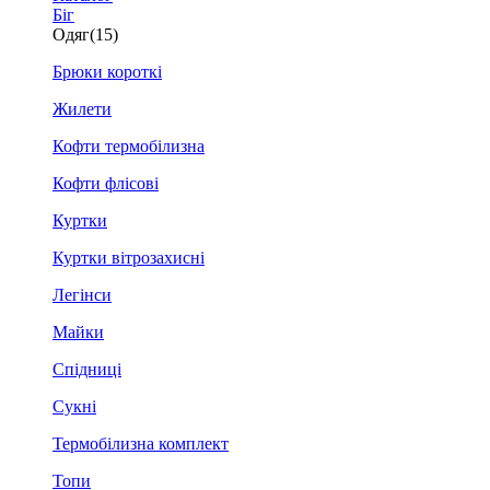
Біг
Одяг
(15)
Брюки короткі
Жилети
Кофти термобілизна
Кофти флісові
Куртки
Куртки вітрозахисні
Легінси
Майки
Спідниці
Сукні
Термобілизна комплект
Топи