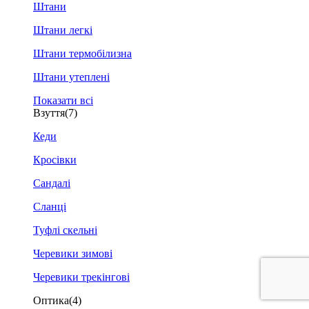
Штани
Штани легкі
Штани термобілизна
Штани утеплені
Показати всі
Взуття
(7)
Кеди
Кросівки
Сандалі
Сланці
Туфлі скельні
Черевики зимові
Черевики трекінгові
Оптика
(4)