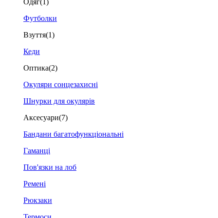
Одяг
(1)
Футболки
Взуття
(1)
Кеди
Оптика
(2)
Окуляри сонцезахисні
Шнурки для окулярів
Аксесуари
(7)
Бандани багатофункціональні
Гаманці
Пов'язки на лоб
Ремені
Рюкзаки
Термоси