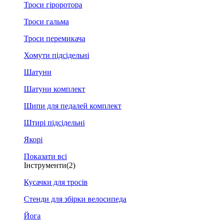
Троси гіроротора
Троси гальма
Троси перемикача
Хомути підсідельні
Шатуни
Шатуни комплект
Шипи для педалей комплект
Штирі підсідельні
Якорі
Показати всі
Інструменти
(2)
Кусачки для тросів
Стенди для збірки велосипеда
Йога