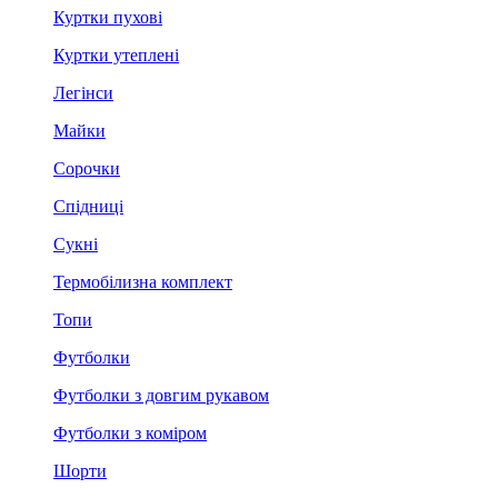
Куртки пухові
Куртки утеплені
Легінси
Майки
Сорочки
Спідниці
Сукні
Термобілизна комплект
Топи
Футболки
Футболки з довгим рукавом
Футболки з коміром
Шорти