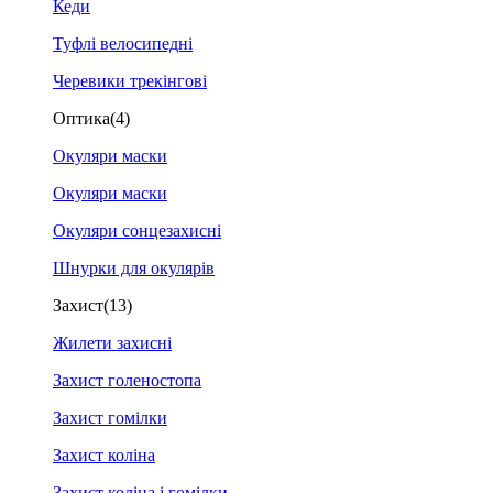
Кеди
Туфлі велосипедні
Черевики трекінгові
Оптика
(4)
Окуляри маски
Окуляри маски
Окуляри сонцезахисні
Шнурки для окулярів
Захист
(13)
Жилети захисні
Захист голеностопа
Захист гомілки
Захист коліна
Захист коліна і гомілки