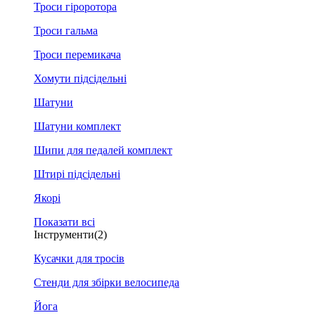
Троси гіроротора
Троси гальма
Троси перемикача
Хомути підсідельні
Шатуни
Шатуни комплект
Шипи для педалей комплект
Штирі підсідельні
Якорі
Показати всі
Інструменти
(2)
Кусачки для тросів
Стенди для збірки велосипеда
Йога