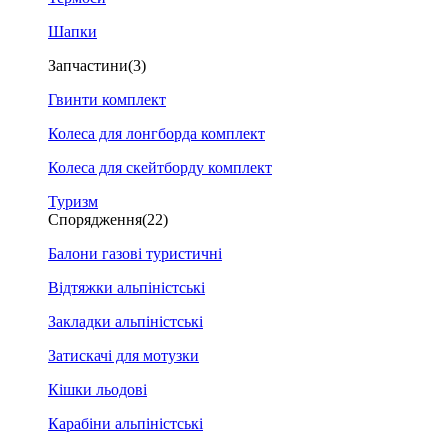
Шапки
Запчастини
(3)
Гвинти комплект
Колеса для лонгборда комплект
Колеса для скейтборду комплект
Туризм
Спорядження
(22)
Балони газові туристичні
Відтяжки альпіністські
Закладки альпіністські
Затискачі для мотузки
Кішки льодові
Карабіни альпіністські