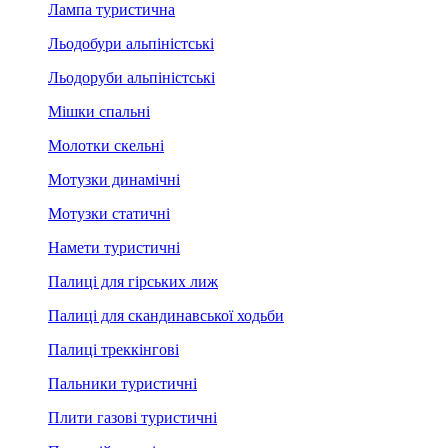
Лампа туристична
Льодобури альпіністські
Льодоруби альпіністські
Мішки спальні
Молотки скельні
Мотузки динамічні
Мотузки статичні
Намети туристичні
Палиці для гірських лиж
Палиці для скандинавської ходьби
Палиці треккінгові
Пальники туристичні
Плити газові туристичні