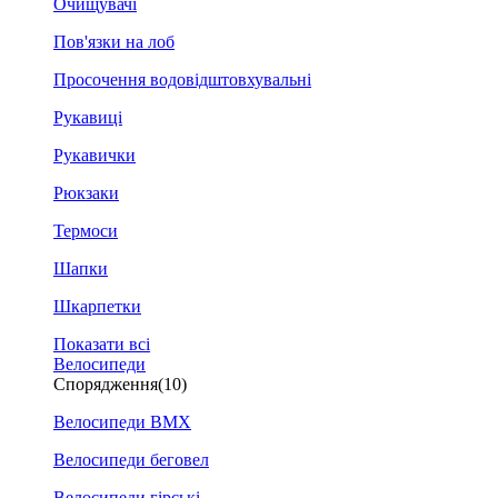
Очищувачі
Пов'язки на лоб
Просочення водовідштовхувальні
Рукавиці
Рукавички
Рюкзаки
Термоси
Шапки
Шкарпетки
Показати всі
Велосипеди
Спорядження
(10)
Велосипеди BMX
Велосипеди беговел
Велосипеди гірські