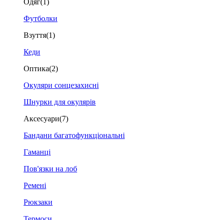
Одяг
(1)
Футболки
Взуття
(1)
Кеди
Оптика
(2)
Окуляри сонцезахисні
Шнурки для окулярів
Аксесуари
(7)
Бандани багатофункціональні
Гаманці
Пов'язки на лоб
Ремені
Рюкзаки
Термоси