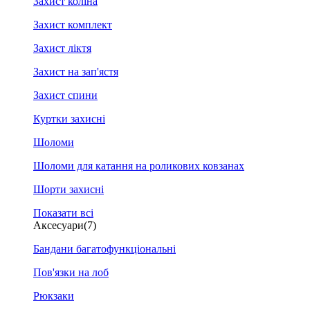
Захист коліна
Захист комплект
Захист ліктя
Захист на зап'ястя
Захист спини
Куртки захисні
Шоломи
Шоломи для катання на роликових ковзанах
Шорти захисні
Показати всі
Аксесуари
(7)
Бандани багатофункціональні
Пов'язки на лоб
Рюкзаки