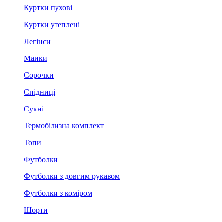
Куртки пухові
Куртки утеплені
Легінси
Майки
Сорочки
Спідниці
Сукні
Термобілизна комплект
Топи
Футболки
Футболки з довгим рукавом
Футболки з коміром
Шорти