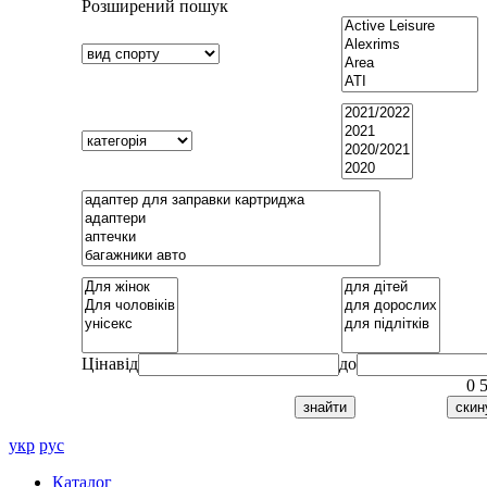
Розширений пошук
Ціна
від
до
0
укр
рус
Каталог