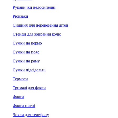
Рукавички велосипедні
Рюкзаки
Сидіння для перевезення дітей
Стенди для збирання коліс
Сумки на кермо
Сумки на пояс
Сумки на раму
Сумки підсідельні
Термоси
Тримачі для фляги
Фляги
Фляги питні
Чохли для телефону