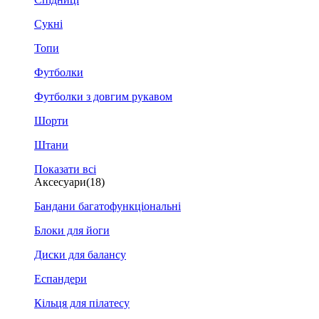
Сукні
Топи
Футболки
Футболки з довгим рукавом
Шорти
Штани
Показати всі
Аксесуари
(18)
Бандани багатофункціональні
Блоки для йоги
Диски для балансу
Еспандери
Кільця для пілатесу