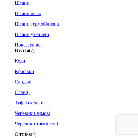
Штани
Штани легкі
Штани термобілизна
Штани утеплені
Показати всі
Взуття
(7)
Кеди
Кросівки
Сандалі
Сланці
Туфлі скельні
Черевики зимові
Черевики трекінгові
Оптика
(4)