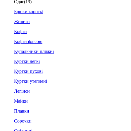
Одяг
(19)
Брюки короткі
Жилети
Кофти
Кофти флісові
Купальники пляжні
Куртки легкі
Куртки пухові
Куртки утеплені
Легінси
Майки
Плавки
Сорочки
Спідниці