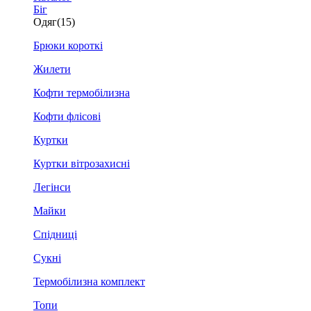
Біг
Одяг
(15)
Брюки короткі
Жилети
Кофти термобілизна
Кофти флісові
Куртки
Куртки вітрозахисні
Легінси
Майки
Спідниці
Сукні
Термобілизна комплект
Топи